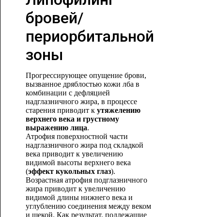
бровей/
периорбитальной
зоны
Прогрессирующее опущение брови,
вызванное дряблостью кожи лба в
комбинации с дефляцией
надглазничного жира, в процессе
старения приводит к
утяжелению
верхнего века и грустному
выражению лица
.
Атрофия поверхностной части
надглазничного жира под складкой
века приводит к увеличению
видимой высоты верхнего века
(
эффект кукольных глаз
).
Возрастная атрофия подглазничного
жира приводит к увеличению
видимой длины нижнего века и
углублению соединения между веком
и щекой. Как результат, подлежащие