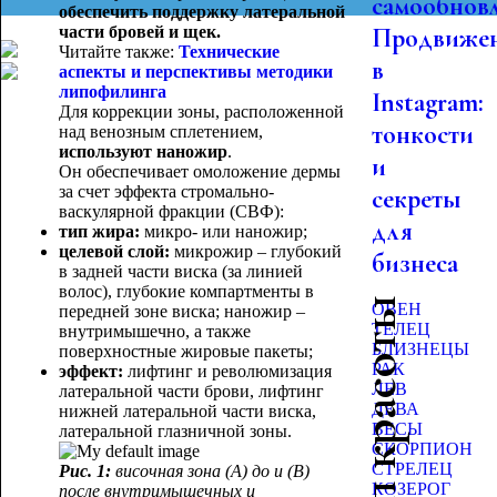
самообновл
обеспечить поддержку латеральной
части бровей и щек.
Продвиже
Читайте также:
Технические
в
аспекты и перспективы методики
липофилинга
Instagram:
Для коррекции зоны, расположенной
тонкости
над венозным сплетением,
используют наножир
.
и
Он обеспечивает омоложение дермы
за счет эффекта стромально-
секреты
васкулярной фракции (СВФ):
для
тип жира:
микро- или наножир;
целевой слой:
микрожир – глубокий
бизнеса
в задней части виска (за линией
волос), глубокие компартменты в
Гороскоп красоты
ОВЕН
передней зоне виска; наножир –
ТЕЛЕЦ
внутримышечно, а также
БЛИЗНЕЦЫ
поверхностные жировые пакеты;
РАК
эффект:
лифтинг и революмизация
ЛЕВ
латеральной части брови, лифтинг
ДЕВА
нижней латеральной части виска,
ВЕСЫ
латеральной глазничной зоны.
СКОРПИОН
СТРЕЛЕЦ
Рис. 1:
височная зона (А) до и (В)
КОЗЕРОГ
после внутримышечных и