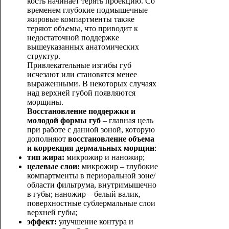
кость начинает терять проекцию. Со
временем глубокие подмышечные
жировые компартменты также
теряют объемы, что приводит к
недостаточной поддержке
вышеуказанных анатомических
структур.
Привлекательные изгибы губ
исчезают или становятся менее
выраженными. В некоторых случаях
над верхней губой появляются
морщины.
Восстановление поддержки и
молодой формы губ
– главная цель
при работе с данной зоной, которую
дополняют
восстановление объема
и коррекция дермальных морщин
:
тип жира:
микрожир и наножир;
целевые слои:
микрожир – глубокие
компартменты в периоральной зоне/
области фильтрума, внутримышечно
в губы; наножир – белый валик,
поверхностные сублермальные слои
верхней губы;
эффект:
улучшение контура и