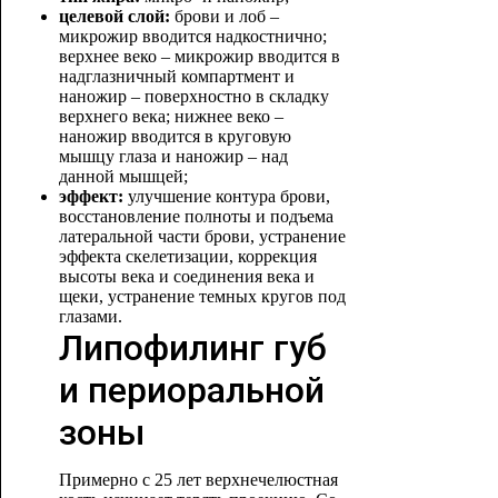
целевой слой:
брови и лоб –
микрожир вводится надкостнично;
верхнее веко – микрожир вводится в
надглазничный компартмент и
наножир – поверхностно в складку
верхнего века; нижнее веко –
наножир вводится в круговую
мышцу глаза и наножир – над
данной мышцей;
эффект:
улучшение контура брови,
восстановление полноты и подъема
латеральной части брови, устранение
эффекта скелетизации, коррекция
высоты века и соединения века и
щеки, устранение темных кругов под
глазам
и.
Липофилинг губ
и периоральной
зоны
Примерно с 25 лет верхнечелюстная