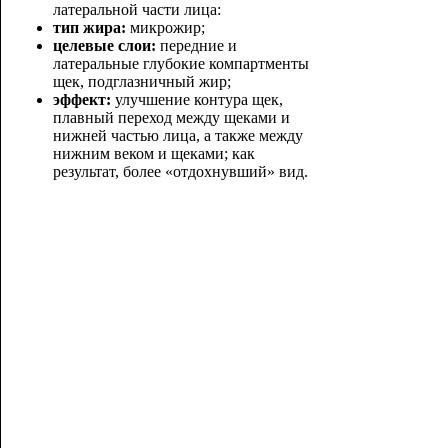
латеральной части лица:
тип жира:
микрожир;
целевые слои:
передние и
латеральные глубокие компартменты
щек, подглазничный жир;
эффект:
улучшение контура щек,
плавный переход между щеками и
нижней частью лица, а также между
нижни
м веком и щеками; как
результат, более «отдохнувший» вид.