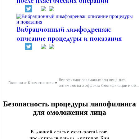
после пластических операций
Вибрационный лимфодренаж:
описание процедуры и показания
Липофилинг различных зон лица для
»
»
Главная
Косметология
оптимального эффекта бьютификации и ом...
Безопасность процедуры липофилинга
для омоложения лица
В данной статье estet-portal.com
представлен взгляд докторов Кай