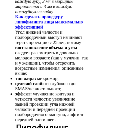
каждую губу, 2 мл в морщины
марионетки и 3 мл в каждую
носогубную складку
Как сделать процедуру
липофилинга лица максимально
эффективной
Угол нижней челюсти и
подбородочный выступ начинают
терять проекцию с 25 лет, потому
восстановление объема и угла
следует рассмотреть в довольно
молодом возрасте (как у мужчин, так
и у женщин), чтобы отсрочить
возрастные изменения, описанные
выше:
тип жира:
микрожир;
целевой слой:
от глубокого до
SMAS/периостального;
эффект:
улучшение контура и
четкости челюсти; увеличение
задней проекции угла нижней
челюсти и передне
й проекции
подбородочного выступа; лифтинг
передней части шеи.
Липофилинг