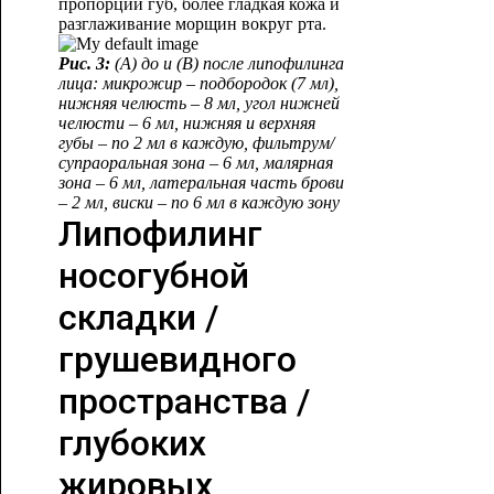
пропорций губ, более гладкая кожа и
разглаживание морщин вокруг рта.
Рис. 3:
(А) до и (В) после липофилинга
лица: микрожир – подбородок (7 мл),
нижняя челюсть – 8 мл, угол нижней
челюсти – 6 мл, нижняя и верхняя
губы – по 2 мл в каждую, фильтрум/
супраоральная зона – 6 мл, малярная
зона – 6 м
л, латеральная часть брови
– 2 мл, виски – по 6 мл в каждую зону
Липофилинг
носогубной
складки /
грушевидного
пространства /
глубоких
жировых