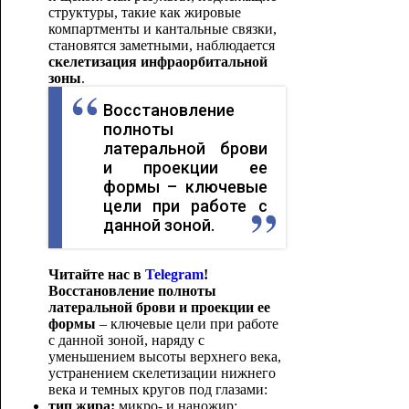
структуры, такие как жировые
компартменты и кантальные связки,
становятся заметными, наблюдается
скелетизация инфраорбитальной
зоны
.
Восстановление
полноты
латеральной брови
и проекции ее
формы – ключевые
цели при работе с
данной зоной.
Читайте нас в
Telegram
!
Восстановление полноты
латеральной брови и проекции ее
формы
– ключевые цели при работе
с данной зоной, наряду с
уменьшением высоты верхнего века,
устранением скелетизации нижнего
века и темных кругов под глазами:
тип жира:
микро- и наножир;