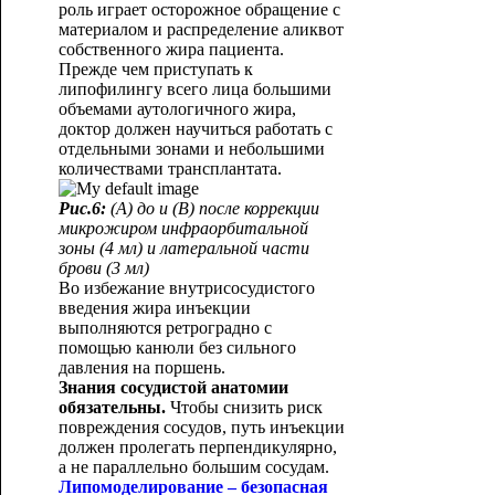
роль играет осторожное обращение с
материалом и распределение аликвот
собственного жира пациента.
Прежде чем приступать к
липофилингу всего лица большими
объемами аутологичного жира,
доктор должен научиться работать с
отдельными зонами и небольшими
количествами трансплантата.
Рис.6:
(А) до и (В) после коррекции
микрожиром инфраорбитальной
зоны (4 мл) и латеральной части
брови (3 мл)
Во избежание внутрисосудистого
введения жира инъекции
выполняются ретроградно с
помощью канюли без сильного
давления на поршень.
Знания сосудистой анатомии
обязательны.
Чтобы снизить риск
повреждения сосудов, путь инъекции
должен пролегать перпендикулярно,
а не параллельно большим сосудам.
Липомоделирование – безопасная