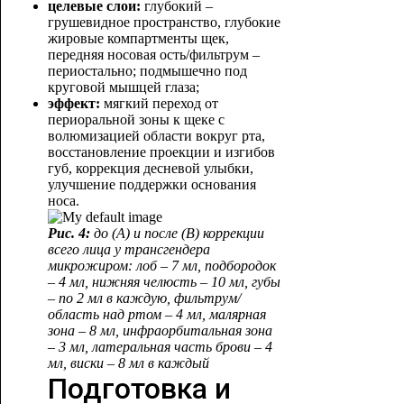
целевые слои:
глубокий –
грушевидное пространство, глубокие
жировые компартменты щек,
передняя носовая ость/фильтрум –
периостально; подмышечно под
круговой мышцей глаза;
эффект:
мягкий переход от
периоральной зоны к щеке с
волюмизацией области вокруг рта,
восстановление проекции и изгибов
губ, коррекция десневой улыбки,
улучшение поддержки основания
носа.
Рис. 4:
до (А) и после (В) коррекции
всего лица у трансгендера
микрожиром: лоб – 7 мл, подбородок
– 4 мл, нижняя челюсть – 10 мл, губы
– по 2 мл в каждую, фильтрум/
область над ртом – 4 мл, малярная
зона – 8 мл, инфраорбитальна
я зона
– 3 мл, латеральная часть брови – 4
мл, виски – 8 мл в каждый
Подготовка и