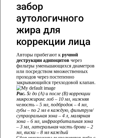
забор
аутологичного
жира для
коррекции лица
Авторы прибегают к
ручной
деструкции адипоцитов
через
фильтры уменьшающихся диаметров
или посредством множественных
проходов через постепенно
закрывающийся трехходовой клапан.
Рис. 5:
до (А) и после (В) коррекции
микрожиром: лоб – 10 мл, нижняя
челюсть – 5 мл, подбродок – 4 мл,
губы – по 2 мл в каждую, фильтрум/
супраоральная зона – 4 л, малярная
зона – 6 мл, инфраорбитальная зона
– 3 мл, латеральная часть брови – 2
мл, виски – 8 мл каждый
Сбор микрожира выполняется либо с