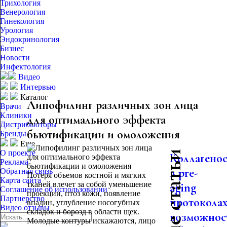
Трихология
Венерология
Гинекология
Урология
Эндокринология
Бизнес
Новости
Инфектология
Видео
Интервью
Каталог
Липофилинг различных зон лица
Врачи
Клиники
для оптимального эффекта
Дистрибьюторы
бьютификации и омоложения
Бренды
Еще
О проекте
Коллагено
Реклама
в pre-
Обратная связь
Потеря объемов костной и мягких
Карта сайта
тканей влечет за собой уменьшение
aging
Соглашение об использовании
проекции, птоз кожи, появление
Партнерство
протоколах
впадин, углубление носогубных
Видео отзывы
складок и борозд в области щек.
возможнос
Молодые контуры искажаются, лицо