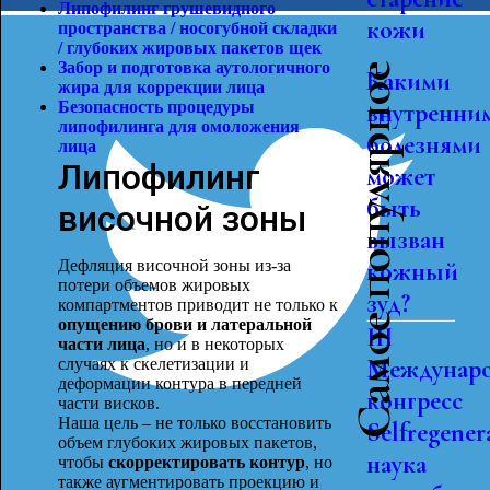
Липофилинг грушевидного
кожи
пространства / носогубной складки
/ глубоких жировых пакетов щек
Забор и подготовка аутологичного
Самое популярное
Какими
жира для коррекции лица
Безопасность процедуры
внутренни
липофилинга для омоложения
болезнями
лиц
а
Липофилинг
может
быть
височной зоны
вызван
Дефляция височной зоны из-за
кожный
потери объемов жировых
зуд?
компартментов приводит не только к
опущению брови и латеральной
III
части лица
, но и в некоторых
Междунар
случаях к скелетизации и
деформации контура в передней
конгресс
части висков.
Наша цель – не только восстановить
Selfregener
объем глубоких жировых пакетов,
наука
чтобы
скорректировать контур
, но
также аугментировать проекцию и