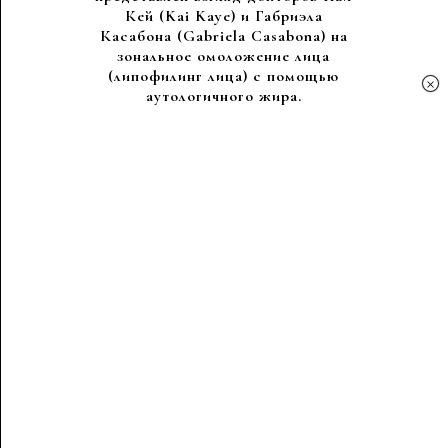
Кей (Kai Kaye) и Габриэла
Касабона (Gabriela Casabona) на
зональное омоложение лица
(липофилинг лица) с помощью
×
аутологичного жира.