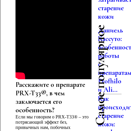
старение
кожи
Самое популярное
Даниель
Кассуто:
особеннос
работы
с
препарата
Profhilo
Расскажите о препарате
и Ali...
PRX-T33®, в чем
Как
заключается его
происходи
особенность?
старение
Если мы говорим о PRX-T33® – это
потрясающий эффект без,
кожи:
привычных нам, побочных