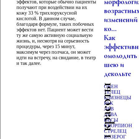
морфологи
эффектов, которые обычно пациенты
получают при воздействии на их
возрастны
кожу 33 % трихлоруксусной
изменений
кислотой. В данном случае,
благодаря формуле, таких побочных
ко...
эффектов нет. Пациент может вести
ту же самую активную социальную
Как
жизнь, и, несмотря на серьезность
эффективн
процедуры, через 15 минут,
максимум через полчаса, он может
омолодить
идти на встречу, на свидание, в театр
шею и
и так далее.
декольте
Гороскоп красоты
ОВЕН
ТЕЛЕЦ
БЛИЗНЕЦЫ
РАК
ЛЕВ
ДЕВА
ВЕСЫ
СКОРПИОН
СТРЕЛЕЦ
КОЗЕРОГ