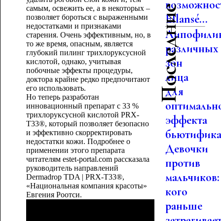
Последние статьи
возможнос
самым, освежить ее, а в некоторых –
Ellansé...
позволяет бороться с выраженными
недостатками и признаками
Липофили
старения. Очень эффективным, но, в
то же время, опасным, является
различных
глубокий пилинг трихлоруксусной
зон
кислотой, однако, учитывая
побочные эффекты процедуры,
лица
доктора крайне редко предпочитают
его использовать.
для
Но теперь разработан
оптимальн
инновационный препарат с 33 %
трихлоруксусной кислотой PRX-
эффекта
T33®, который позволяет безопасно
бьютифика.
и эффективно скорректировать
недостатки кожи. Подробнее о
Девочки
применении этого препарата
читателям estet-portal.com рассказала
против
руководитель направлений
мальчиков:
Dermadrop TDA | PRX-T33®,
«Национальная компания красоты»
кого
Евгения Роотси.
раньше
затрагивае