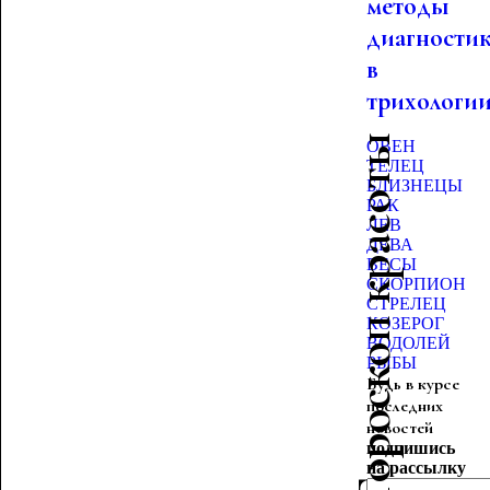
методы
диагности
в
трихологи
Гороскоп красоты
ОВЕН
ТЕЛЕЦ
БЛИЗНЕЦЫ
РАК
ЛЕВ
ДЕВА
ВЕСЫ
СКОРПИОН
СТРЕЛЕЦ
КОЗЕРОГ
ВОДОЛЕЙ
РЫБЫ
Будь в курсе
последних
новостей
подпишись
на рассылку