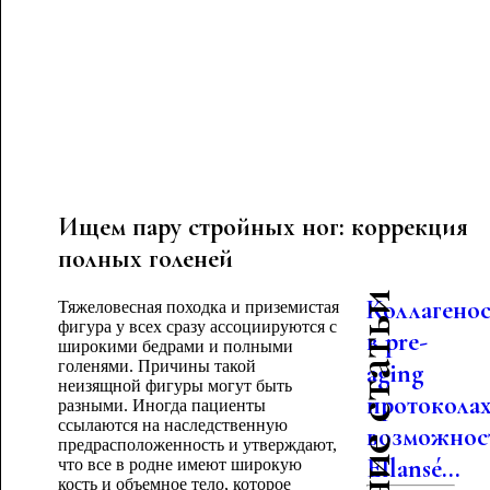
Ищем пару стройных ног: коррекция
полных голеней
Последние статьи
Коллагено
Тяжеловесная походка и приземистая
фигура у всех сразу ассоциируются с
в pre-
широкими бедрами и полными
голенями. Причины такой
aging
неизящной фигуры могут быть
протоколах
разными. Иногда пациенты
ссылаются на наследственную
возможнос
предрасположенность и утверждают,
Ellansé...
что все в родне имеют широкую
кость и объемное тело, которое