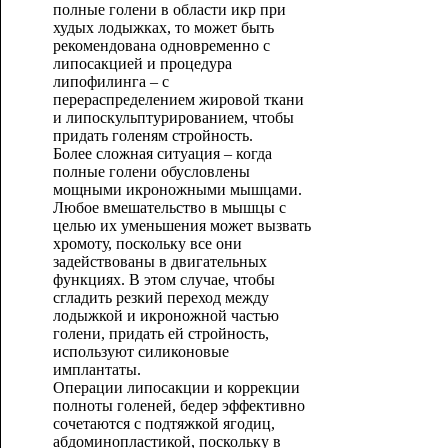
полные голени в области икр при
худых лодыжках, то может быть
рекомендована одновременно с
липосакцией и процедура
липофилинга – с
перераспределением жировой ткани
и липоскульптурированием, чтобы
придать голеням стройность.
Более сложная ситуация – когда
полные голени обусловлены
мощными икроножными мышцами.
Любое вмешательство в мышцы с
целью их уменьшения может вызвать
хромоту, поскольку все они
задействованы в двигательных
функциях. В этом случае, чтобы
сгладить резкий переход между
лодыжкой и икроножной частью
голени, придать ей стройность,
используют силиконовые
имплантаты.
Операции липосакции и коррекции
полноты голеней, бедер эффективно
сочетаются с подтяжкой ягодиц,
абдоминопластикой, поскольку в