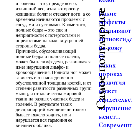
и голенях – это, прежде всего,
излишний вес, из-за которого у
Самое популярное
Какие
женщины болят и отекают ноги, а со
временем начинаются проблемы с
эффекты
сосудами и суставами. Кроме того,
оказывают
полные бедра – это еще и
неприятности с потертостями и
антиоксид
опрелостями на коже внутренней
стороны бедра.
на кожу
Причиной, обусловливающей
О
полные бедра и полные голени,
может быть лимфедема, развившаяся
каких
из-за нарушения лимфо- и
пороках
кровообращения. Полнота ног может
зависеть и от наследственно
развития
обусловленной толщины костей, и от
степени развитости различных групп
может
мышц, и от количества жировой
свидетельс
ткани на разных участках бедер и
голеней. В результате таких
нарушение
диспропорций женщине не только
бывает тяжело ходить, но и
менст...
нарушается вся гармония ее
Современн
внешнего облика.