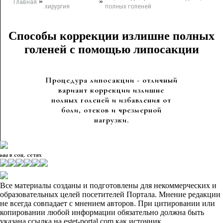
»
»
Главная
хирургия
полных голеней
Способы коррекции излишне полных
голеней с помощью липосакции
Процедура липосакции - отличный
вариант коррекции излишне
полных голеней и избавления от
боли, отеков и чрезмерной
нагрузки.
мы в соц. сетях
Все материалы созданы и подготовлены для некоммерческих и
образовательных целей посетителей Портала. Мнение редакции
не всегда совпадает с мнением авторов. При цитировании или
копировании любой информации обязательно должна быть
указана ссылка на estet-portal.com как источник.