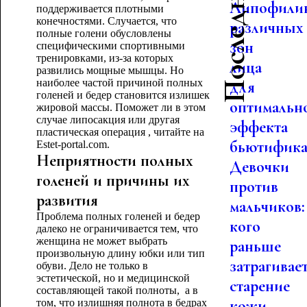
Липофили
поддерживается плотными
конечностями. Случается, что
различных
полные голени обусловлены
зон
специфическими спортивными
тренировками, из-за которых
лица
развились мощные мышцы. Но
наиболее частой причиной полных
для
голеней и бедер становится излишек
оптимальн
жировой массы. Поможет ли в этом
случае липосакция или другая
эффекта
пластическая операция , читайте на
бьютифика.
Estet-portal.com.
Неприятности полных
Девочки
голеней и причины их
против
развития
мальчиков:
Проблема полных голеней и бедер
кого
далеко не ограничивается тем, что
женщина не может выбрать
раньше
произвольную длину юбки или тип
затрагивае
обуви. Дело не только в
эстетической, но и медицинской
старение
составляющей такой полноты, а в
кожи
том, что излишняя полнота в бедрах