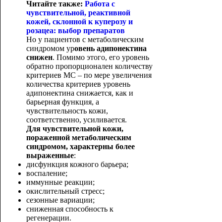
Читайте также:
Работа с
чувствительной, реактивной
кожей, склонной к куперозу и
розацеа: выбор препаратов
Но у пациентов с метаболическим
синдромом ур
овень адипонектина
снижен
. Помимо этого, его уровень
обратно пропорционален количеству
критериев МС – по мере увеличения
количества критериев уровень
адипонектина снижается, как и
барьерная функция, а
чувствительность кожи,
соответственно, усиливается.
Для чувствительной кожи,
пораженной метаболическим
синдромом, характерны более
выраженные
:
дисфункция кожного барьера;
воспаление;
иммунные реакции;
окислительный стресс;
сезонные вариации;
сниженная способность к
регенерации.