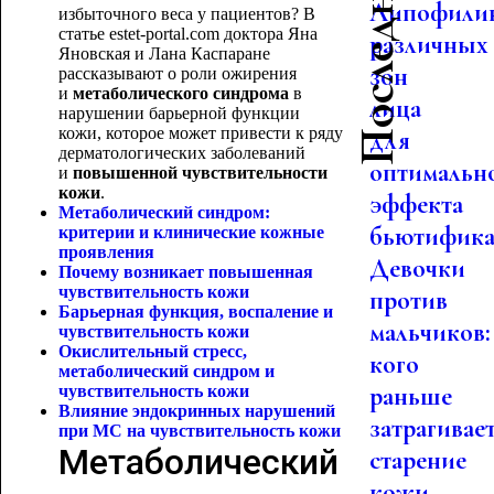
Липофили
избыточного веса у пациентов? В
статье estet-portal.com доктора Яна
различных
Яновская и Лана Каспаране
зон
рассказывают о роли ожирения
и
метаболического синдрома
в
лица
нарушении барьерной функции
кожи, которое может привести к ряду
для
дерматологических заболеваний
оптимальн
и
повышенной чувствительности
кожи
.
эффекта
Метаболический синдром:
бьютифика.
критерии и клинические кожные
проявления
Девочки
Почему возникает повышенная
чувствительность кожи
против
Барьерная функция, воспаление и
мальчиков:
чувствительность кожи
Окислительный стресс,
кого
метаболический синдром и
раньше
чувствительность кожи
Влияние эндокринных нарушений
затрагивае
при МС на
чувствительность кожи
Метаболический
старение
кожи