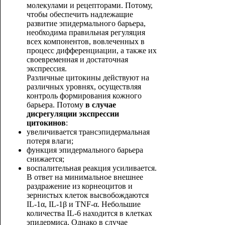
молекулами и рецепторами. Потому,
чтобы обеспечить надлежащие
развитие эпидермального барьера,
необходима правильная регуляция
всех компонентов, вовлеченных в
процесс дифференциации, а также их
своевременная и достаточная
экспрессия.
Различные цитокины действуют на
различных уровнях, осуществляя
контроль формирования кожного
барьера. Потому
в случае
дисрегуляции экспрессии
цитокинов
:
увеличивается трансэпидермальная
потеря влаги;
функция эпидермального барьера
снижается;
воспалительная реакция усиливается.
В ответ на минимальное внешнее
раздражение из корнеоцитов и
зернистых клеток высвобождаются
IL-1α, IL-1β и TNF-α. Небольшие
количества IL-6 находится в клетках
эпидермиса. Однако в случае