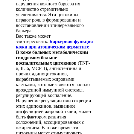
нарушения кожного барьера их
количество стремительно
увеличивается. Эти цитокины
играют роль в формировании и
восстановлении эпидермального
барьера.
Вас также может
заинтересовать:
Барьерная функция
кожи при атопическом дерматите
В коже больных метаболическим
синдромом больше
воспалительных цитокинов
(TNF-
α, IL-6, MCP-1), ангиотензина и
прочих адипоцитокинов,
вырабатываемых жировыми
клетками, которые являются частью
врожденной иммунной системы,
регулирующей воспаление.
Нарушение регуляции или секреции
этих адипокинов, вызванное
дисфункцией жировой ткани, может
быть фактором развития
осложнений, ассоциированных с
ожирением. В то же время эти
цитокины могут стимулировать