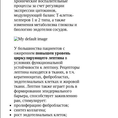
хронические воспалительные
процессы за счет регуляции
экспрессии цитокинов,
модулирующей баланс Т-клеток-
хелперов 1 и 2 типа, а также
изменения метаболизма глюкозы и
биологию эндотелия сосудов.
У большинства пациентов с
ожирением
повышен уровень
циркулирующего лептина
в
условиях функциональной
устойчивости к лептину. Рецепторы
лептина находятся в тканях, в т.ч.
кератиноцитах, фибробластах,
эндотелиальных клетках и жировой
ткани. Лептин также играет роль в
формировании эпидермального
барьера, способствует заживлению
ран, стимулирует:
пролиферацию фибробластов;
синтез коллагена;
рост эндотелиальных клеток;