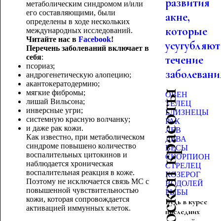
развития
метаболическим синдромом и/или
его составляющими, были
акне,
определены в ходе нескольких
которые
международных исследований.
Читайте нас в
Facebook
!
усугубляют
Перечень заболеваний включает в
себя
:
течение
псориаз;
заболевани
андрогенетическую алопецию;
акантокератодермию;
мягкие фибромы;
Гороскоп красоты
ОВЕН
лишай Вильсона;
ТЕЛЕЦ
инверсные угри;
БЛИЗНЕЦЫ
системную красную волчанку;
РАК
и даже рак кожи.
ЛЕВ
Как известно, при метаболическом
ДЕВА
синдроме повышено количество
ВЕСЫ
воспалительных цитокинов и
СКОРПИОН
наблюдается хроническая
СТРЕЛЕЦ
воспалительная реакция в коже.
КОЗЕРОГ
Поэтому не исключается связь МС с
ВОДОЛЕЙ
повышенной чувствительностью
РЫБЫ
кожи, которая сопровождается
Будь в курсе
активацией иммунных
клеток.
последних