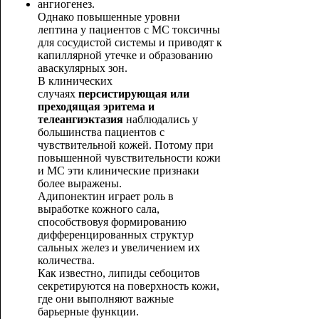
ангиогенез.
Однако повышенные уровни
лептина у пациентов с МС токсичны
для сосудистой системы и приводят к
капиллярной утечке и образованию
аваскулярных зон.
В клинических
случаях
персистирующая или
преходящая эритема и
телеангиэктазия
наблюдались у
большинства пациентов с
чувствительной кожей. Потому при
повышенной чувствительности кожи
и МС эти клинические признаки
более выражены.
Адипонектин играет роль в
выработке кожного сала,
способствовуя формированию
дифференцированных структур
сальных желез и увеличением их
количества.
Как известно, липиды себоцитов
секретируются на поверхность кожи,
где они выполняют важные
барьерные функции.