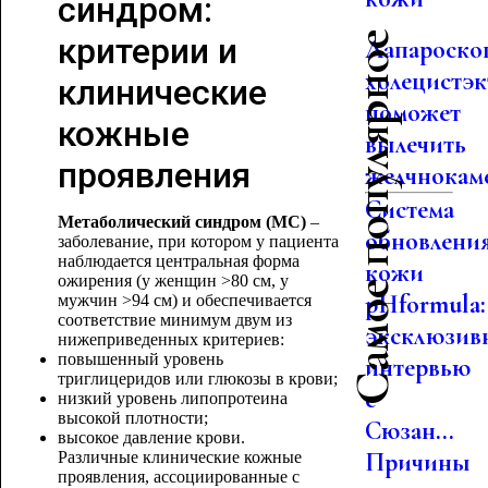
синдром:
Самое популярное
критерии и
Лапароско
холецистэ
клинические
поможет
кожные
вылечить
проявления
желчнокаме
Система
Метаболический синдром (МС)
–
обновлени
заболевание, при котором у пациента
наблюдается центральная форма
кожи
ожирения (у женщин >80 см, у
pHformula:
мужчин >94 см) и обеспечивается
соответствие минимум двум из
эксклюзив
нижеприведенных критериев:
повышенный уровень
интервью
триглицеридов или глюкозы в крови;
с
низкий уровень липопротеина
высокой плотности;
Сюзан...
высокое давление крови.
Причины
Различные клинические кожные
проявления, ассоциированные с