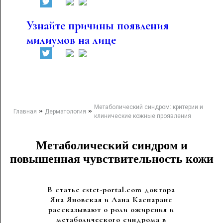
Узнайте причины появления
милиумов на лице
Метаболический синдром: критерии и
»
»
Главная
Дерматология
клинические кожные проявления
Метаболический синдром и
повышенная чувствительность кожи
В статье estet-portal.com доктора
Яна Яновская и Лана Каспаране
рассказывают о роли ожирения и
метаболического синдрома в