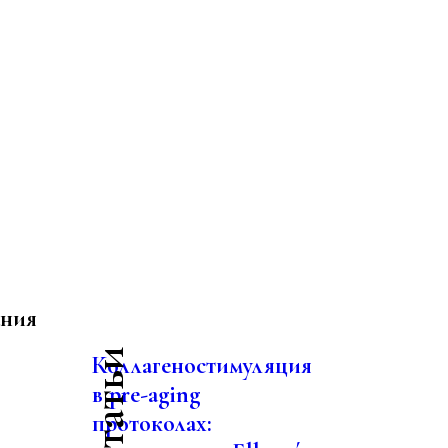
ания
Коллагеностимуляция
в pre-aging
протоколах: