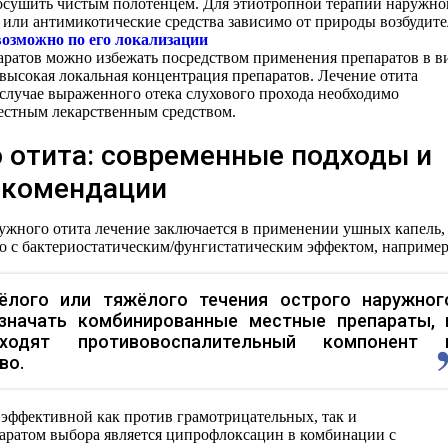
 осушить чистым полотенцем. Для этиотропной терапии наружно
 или антимикотические средства зависимо от природы возбудите
возможно по его локализации
ратов можно избежать посредством применения препаратов в в
 высокая локальная концентрация препаратов. Лечение отита
 случае выраженного отека слухового прохода необходимо
естным лекарственным средством.
 отита: современные подходы и
екомендации
ружного отита лечение заключается в применении ушных капель,
о с бактериостатическим/фунгистатическим эффектом, например
ёлого или тяжёлого течения острого наружног
значать комбинированные местные препараты, 
ходят противовоспалительный компонент 
во.
эффективной как против грамотрицательных, так и
аратом выбора является ципрофлоксацин в комбинации с