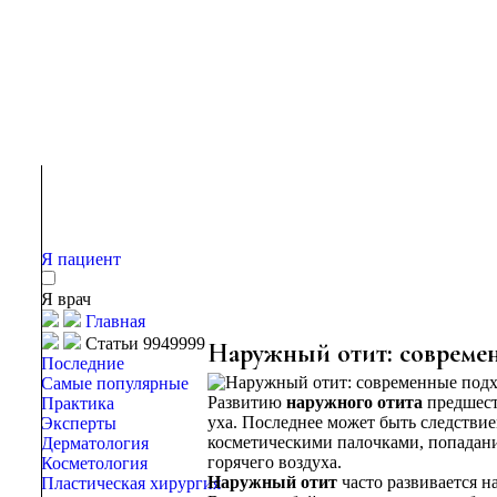
Я пациент
Я врач
Главная
Статьи 9949999
Наружный отит: совреме
Последние
Самые популярные
Развитию
наружного отита
предшест
Практика
уха. Последнее может быть следстви
Эксперты
косметическими палочками, попадани
Дерматология
горячего воздуха.
Косметология
Наружный отит
часто развивается н
Пластическая хирургия