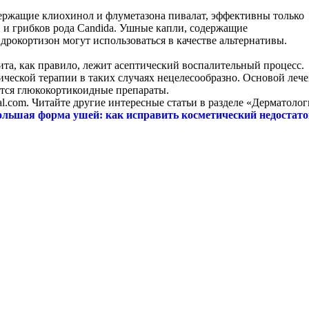
ржащие клиохинол и флуметазона пивалат, эффективны только
и грибков рода Candida. Ушные капли, содержащие
рокортизон могут использоваться в качестве альтернативы.
ита, как правило, лежит асептический воспалительный процесс.
ческой терапии в таких случаях нецелесообразно. Основой леч
тся глюкокортикоидные препараты.
rtal.com. Читайте другие интересные статьи в разделе «Дерматолог
ольшая форма ушей: как исправить косметический недостато