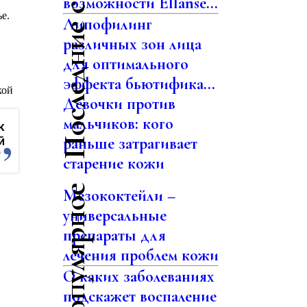
Последние статьи
возможности Ellansé...
е.
Липофилинг
различных зон лица
для оптимального
эффекта бьютифика...
кой
Девочки против
мальчиков: кого
к
й
раньше затрагивает
старение кожи
Самое популярное
Мезококтейли –
универсальные
препараты для
лечения проблем кожи
О каких заболеваниях
подскажет воспаление