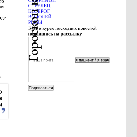
Гороскоп красоты
СКОРПИОН
го
СТРЕЛЕЦ
ля.
КОЗЕРОГ
ВОДОЛЕЙ
иде
РЫБЫ
Будь в курсе последних новостей
подпишись на рассылку
,
Подписаться
о
в
и