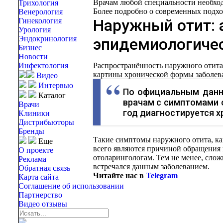
Врачам любой специальности необход
Трихология
Более подробно о современных подхода
Венерология
Наружный отит: 
Гинекология
Урология
Эндокринология
эпидемиологичес
Бизнес
Новости
Инфектология
Распространённость наружного отита
картины хронической формы заболев
Видео
Интервью
По официальным данн
Каталог
врачам с симптомами 
Врачи
год диагностируется 
Клиники
Дистрибьюторы
Бренды
Такие симптомы наружного отита, ка
Еще
всего являются причиной обращения 
О проекте
отоларингологам. Тем не менее, слож
Реклама
встречался данным заболеванием.
Обратная связь
Читайте нас в
Telegram
Карта сайта
Соглашение об использовании
Партнерство
Видео отзывы