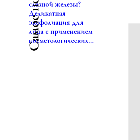
слезной железы?
Деликатная
эксфолиация для
лица с применением
косметологических...