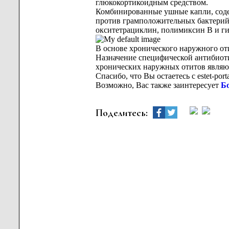
глюкокортикоидным средством.
Комбинированные ушные капли, соде
против грамположительных бактерий 
окситетрациклин, полимиксин В и гид
В основе хронического наружного от
Назначение специфической антибиоти
хронических наружных отитов являю
Спасибо, что Вы остаетесь с estet-po
Возможно, Вас также заинтересует
Б
Поделитесь: