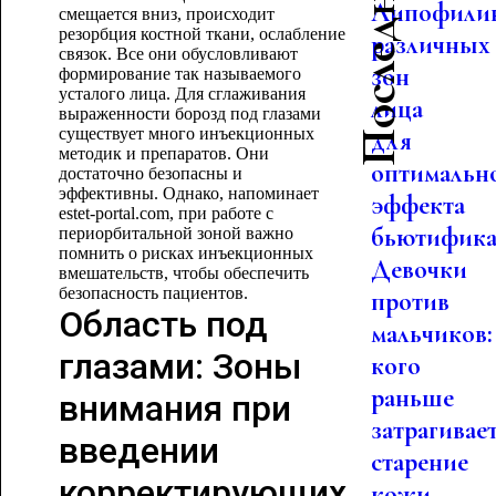
Липофили
смещается вниз, происходит
резорбция костной ткани, ослабление
различных
связок. Все они обусловливают
зон
формирование так называемого
усталого лица. Для сглаживания
лица
выраженности борозд под глазами
существует много инъекционных
для
методик и препаратов. Они
оптимальн
достаточно безопасны и
эффективны. Однако, напоминает
эффекта
estet-portal.com, при работе с
бьютифика.
периорбитальной зоной важно
помнить о рисках инъекционных
Девочки
вмешательств, чтобы обеспечить
безопасность пациентов.
против
Область под
мальчиков:
глазами: Зоны
кого
раньше
внимания при
затрагивае
введении
старение
корректирующих
кожи