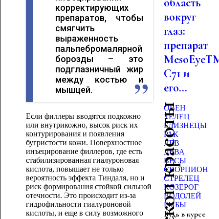
область
корректирующих
вокруг
препаратов, чтобы
смягчить
глаз:
выраженность
препарат
пальпебромалярной
MesoEyeT
борозды – это
подглазничный жир
C71 и
между костью и
его...
мышцей.
Гороскоп красоты
ОВЕН
Если филлеры вводятся подкожно
ТЕЛЕЦ
или внутрикожно, высок риск их
БЛИЗНЕЦЫ
контурирования и появления
РАК
бугристости кожи. Поверхностное
ЛЕВ
инъецирование филлеров, где есть
ДЕВА
стабилизированная гиалуроновая
ВЕСЫ
кислота, повышает не только
СКОРПИОН
вероятность эффекта Тиндаля, но и
СТРЕЛЕЦ
риск формирования стойкой сильной
КОЗЕРОГ
отечности. Это происходит из-за
ВОДОЛЕЙ
гидрофильности гиалуроновой
РЫБЫ
кислоты, и еще в силу возможного
Будь в курсе