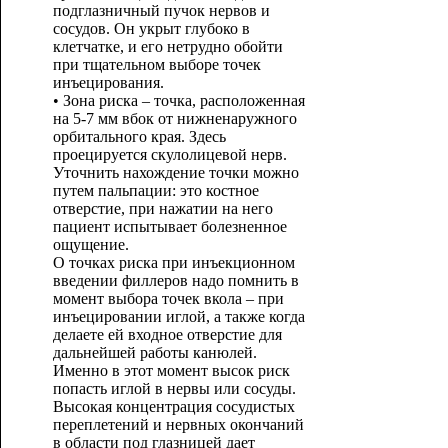
подглазничный пучок нервов и
сосудов. Он укрыт глубоко в
клетчатке, и его нетрудно обойти
при тщательном выборе точек
инъецирования.
• Зона риска – точка, расположенная
на 5-7 мм вбок от нижненаружного
орбитального края. Здесь
проецируется скулолицевой нерв.
Уточнить нахождение точки можно
путем пальпации: это костное
отверстие, при нажатии на него
пациент испытывает болезненное
ощущение.
О точках риска при инъекционном
введении филлеров надо помнить в
момент выбора точек вкола – при
инъецировании иглой, а также когда
делаете ей входное отверстие для
дальнейшей работы канюлей.
Именно в этот момент высок риск
попасть иглой в нервы или сосуды.
Высокая концентрация сосудистых
переплетений и нервных окончаний
в области под глазницей дает