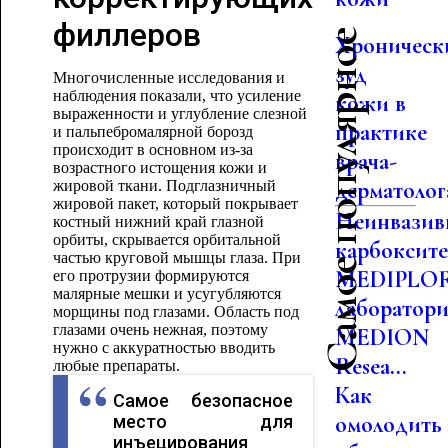
филлеров
Самое популярное
Хроническ
зуд
Многочисленные исследования и
наблюдения показали, что усиление
кожи в
выраженности и углубление слезной
практике
и пальпебромалярной борозд
происходит в основном из-за
врача-
возрастного истощения кожи и
дерматолог
жировой ткани. Подглазничный
жировой пакет, который покрывает
Неинвазив
костный нижний край глазной
орбиты, скрывается орбитальной
карбоксит
частью круговой мышцы глаза. При
MEDIPLO
его протрузии формируются
малярные мешки и усугубляются
лаборатор
морщины под глазами. Область под
глазами очень нежная, поэтому
MEDION
нужно с аккуратностью вводить
Resea...
любые препараты.
Как
Самое безопасное
омолодить
место для
инъецирования