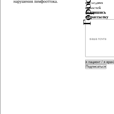
нарушения лимфооттока.
последних
новостей
подпишись
на рассылку
Подписаться