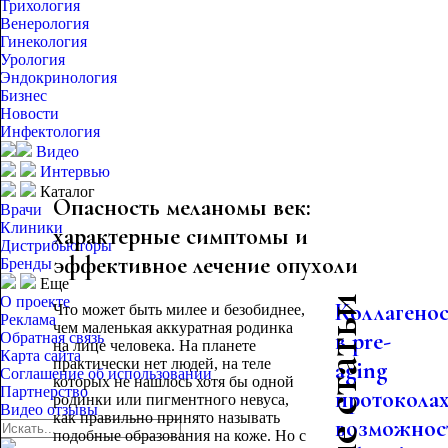
Трихология
Венерология
Гинекология
Урология
Эндокринология
Бизнес
Новости
Инфектология
Видео
Интервью
Каталог
Опасность меланомы век:
Врачи
Клиники
характерные симптомы и
Дистрибьюторы
эффективное лечение опухоли
Бренды
Еще
О проекте
Коллагено
Что может быть милее и безобиднее,
Реклама
чем маленькая аккуратная родинка
в pre-
Обратная связь
на лице человека. На планете
Карта сайта
практически нет людей, на теле
aging
Соглашение об использовании
которых не нашлось хотя бы одной
Партнерство
протоколах
родинки или пигментного невуса,
Видео отзывы
как правильно принято называть
возможнос
подобные образования на коже. Но с