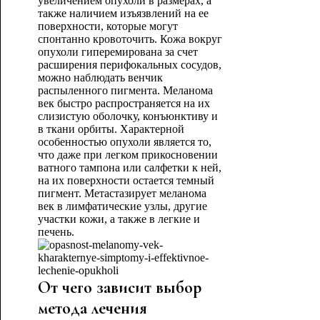
увеличением опухоли в размерах, а
также наличием изъязвлений на ее
поверхности, которые могут
спонтанно кровоточить. Кожа вокруг
опухоли гиперемирована за счет
расширения перифокальных сосудов,
можно наблюдать венчик
распыленного пигмента. Меланома
век быстро распространяется на их
слизистую оболочку, конъюнктиву и
в ткани орбиты. Характерной
особенностью опухоли является то,
что даже при легком прикосновении
ватного тампона или салфетки к ней,
на их поверхности остается темный
пигмент. Метастазирует меланома
век в лимфатические узлы, другие
участки кожи, а также в легкие и
печень.
От чего зависит выбор
метода лечения