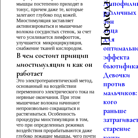
Липофили
мышцы постепенно приходят в
тонус, причем даже те, которые
различных
залегают глубоко под кожей.
зон
Миостимуляция заставляет
активизироваться и мышечные
лица
волокна сосудистых стенок, за счет
чего усиливается лимфоотток,
для
улучшается микроциркуляция,
оптимальн
снабжение тканей кислородом.
В чем состоит принцип
эффекта
миостимуляции и как он
бьютифика.
работает
Девочки
Это электротерапевтический метод,
против
основанный на воздействии
мальчиков:
переменного электрического тока на
нервные окончания. При этом
кого
мышечные волокна начинают
непроизвольно сокращаться и
раньше
растягиваться. Особенность
затрагивае
процедуры миостимуляции в том,
что при определенных режимах
старение
воздействия прорабатываются даже
кожи
глубоко лежащие мышцы, чего почти