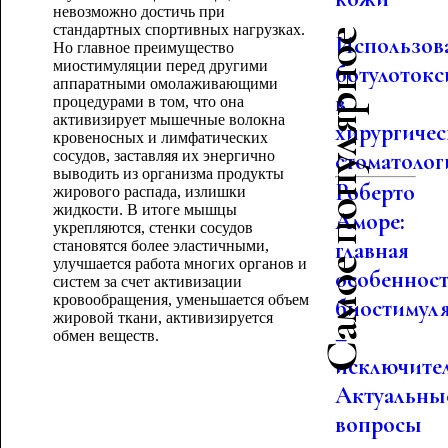
невозможно достичь при
стандартных спортивных нагрузках.
Самое популярное
Использов
Но главное преимущество
миостимуляции перед другими
ботулотокс
аппаратными омолаживающими
в
процедурами в том, что она
активизирует мышечные волокна
хирургиче
кровеносных и лимфатических
сосудов, заставляя их энергично
стоматолог
выводить из организма продукты
Роберто
жирового распада, излишки
жидкости. В итоге мышцы
Аморе:
укрепляются, стенки сосудов
главная
становятся более эластичными,
улучшается работа многих органов и
особеннос
систем за счет активизации
кровообращения, уменьшается объем
биостимул
жировой ткани, активизируется
–
обмен веществ.
исключител
Актуальны
вопросы