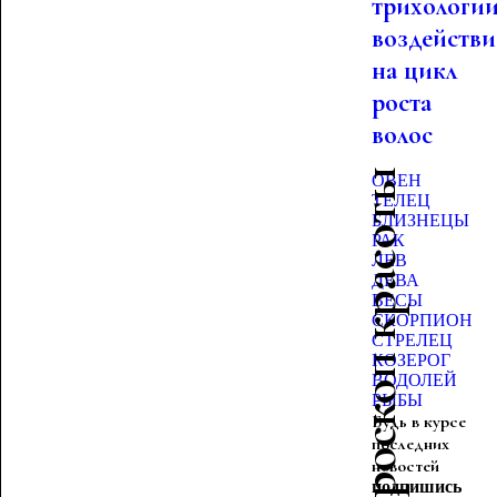
трихологии
воздействи
на цикл
роста
волос
Гороскоп красоты
ОВЕН
ТЕЛЕЦ
БЛИЗНЕЦЫ
РАК
ЛЕВ
ДЕВА
ВЕСЫ
СКОРПИОН
СТРЕЛЕЦ
КОЗЕРОГ
ВОДОЛЕЙ
РЫБЫ
Будь в курсе
последних
новостей
подпишись