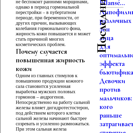
Последние статьи
Ellansé...
не беспокоит ранними морщинами,
однако в период гормональной
Липофили
перестройки – в пубертатном
периоде, при беременности, от
различных
других причин, вызывающих
зон
колебания гормонального фона,
жирность кожи повышается и может
лица
стать причиной многих
косметических проблем.
для
Почему случается
оптимальн
повышенная жирность
эффекта
кожи
бьютифика.
Одним из главных стимулов к
Девочки
повышению продукции кожного
сала становится усиленная
против
выработка мужских половых
мальчиков:
гормонов – андрогенов.
Непосредственно на работу сальной
кого
железы влияет дигидротестостерон,
под действием которого клетки
раньше
сальной железы начинают быстрее
затрагивае
созревать и усиленно размножаться.
При этом сальная железа
старение