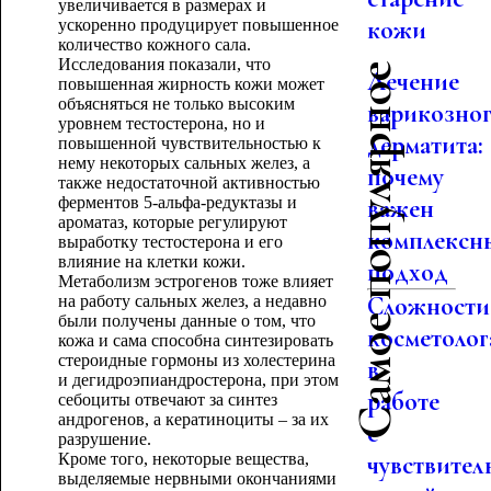
увеличивается в размерах и
кожи
ускоренно продуцирует повышенное
количество кожного сала.
Исследования показали, что
Самое популярное
Лечение
повышенная жирность кожи может
объясняться не только высоким
варикозно
уровнем тестостерона, но и
дерматита:
повышенной чувствительностью к
нему некоторых сальных желез, а
почему
также недостаточной активностью
ферментов 5-альфа-редуктазы и
важен
ароматаз, которые регулируют
комплексн
выработку тестостерона и его
влияние на клетки кожи.
подход
Метаболизм эстрогенов тоже влияет
Сложности
на работу сальных желез, а недавно
были получены данные о том, что
косметолог
кожа и сама способна синтезировать
стероидные гормоны из холестерина
в
и дегидроэпиандростерона, при этом
работе
себоциты отвечают за синтез
андрогенов, а кератиноциты – за их
с
разрушение.
Кроме того, некоторые вещества,
чувствител
выделяемые нервными окончаниями