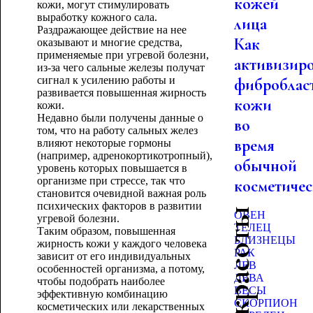
кожей
кожи, могут стимулировать
выработку кожного сала.
лица
Раздражающее действие на нее
Как
оказывают и многие средства,
применяемые при угревой болезни,
активизир
из-за чего сальные железы получат
сигнал к усилению работы и
фиброблас
развивается повышенная жирность
кожи
кожи.
Недавно были получены данные о
во
том, что на работу сальных желез
время
влияют некоторые гормоны
(например, адренокортикотропный),
обычной
уровень которых повышается в
организме при стрессе, так что
косметическ
становится очевидной важная роль
психических факторов в развитии
ОВЕН
угревой болезни.
ТЕЛЕЦ
Таким образом, повышенная
БЛИЗНЕЦЫ
жирность кожи у каждого человека
РАК
зависит от его индивидуальных
ЛЕВ
особенностей организма, а потому,
ДЕВА
чтобы подобрать наиболее
ВЕСЫ
эффективную комбинацию
СКОРПИОН
косметических или лекарственных