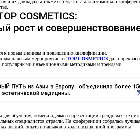
ия и их докладах, а также о том, что стало изюминкой конфере
тье.
 TOP COSMETICS:
й рост и совершенствовани
тся к новым знаниям и повышению квалификации,
нным навыкам мероприятие от
TOP COSMETICS
дало прекрас
ми популярными инъекционными методиками и трендами
ЫЙ ПУТЬ из Азии в Европу» объединила более 15
 эстетической медицины.
 для обучения, обмена идеями и презентации трендовых техник
ильных специалистов отрасли. На конференции собралась лучша
вых знаний, опыта и навыков в ходе насыщенной программы