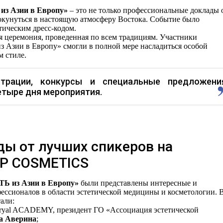
 Азии в Европу»
– это не только профессиональные доклады 
окунуться в настоящую атмосферу Востока. Событие было
тическим дресс-кодом.
 церемония, проведенная по всем традициям. Участники
ии в Европу» смогли в полной мере насладиться особой
м стиле.
нстрации, конкурсы и специальные предложени
етыре дня мероприятия.
ы от лучших спикеров на
OP COSMETICS
из Азии в Европу»
были представлены интересные и
ессионалов в области эстетической медицины и косметологии. 
али:
luryal ACADEMY, президент ГО «Ассоциация эстетической
а Аверина
;