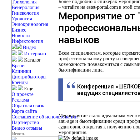
Более подробно о спикерах мероприят
Трихология
– читайте на estet-portal.com в этой ста
Венерология
Мероприятие от
Гинекология
Урология
Эндокринология
профессиональны
Бизнес
Новости
навыков
Инфектология
Видео
Всем специалистам, которые стремя
Интервью
профессиональному росту и соверше
Каталог
возможность познакомиться с самы
Врачи
бьютификации лица.
Клиники
Дистрибьюторы
Бренды
Конференция «ШЕЛКОВ
Еще
ведущих специалистов
О проекте
Реклама
Обратная связь
Карта сайта
Мероприятие стало идеальным местом
Соглашение об использовании
anti-age и бьютификации среди проф
Партнерство
аудитория, открытая к получению но
Видео отзывы
мероприятия.