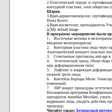
2.Пластический хирург и сертифици
контурной пластике, член общества
Шаров
;
3.Врач-дерматовенеролог, сертифици
Нина Колот;
4.Врач-косметолог, преподаватель Уч
В программе мероприятия были пр
1. Восточные мотивы в мезотерапии -
введение мезопрепаратов;
2. Контурная пластика лица через п
Анатомический концепт опасных зон 
3. Сочетанные протоколы anti-age в
4. Эстетический тренд «Heart shape 
при деформационном типе;
5. Лифтинг и коррекция деформацио
нижней трети лица;
6. Коктейль Бернара Моля: Эликсир
изменений;
7. 360º вокруг процедуры эстетиче
Насыщенная программа Конференции 
препаратов линейки Mezoline, узнать
коррекции лица, увидеть действие п
процедур.
Читайте также:
Безопасный нитево