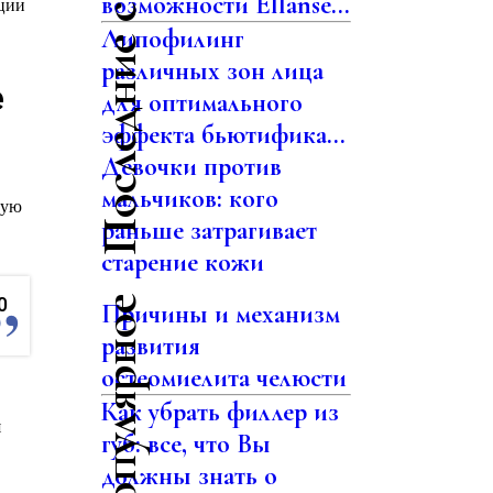
Последние статьи
возможности Ellansé...
нции
Липофилинг
различных зон лица
е
для оптимального
эффекта бьютифика...
Девочки против
мальчиков: кого
ную
раньше затрагивает
старение кожи
0
Самое популярное
Причины и механизм
развития
остеомиелита челюсти
Как убрать филлер из
я
губ: все, что Вы
должны знать о