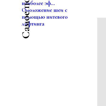
наиболее эф...
Омоложение шеи с
помощью нитевого
лифтинга