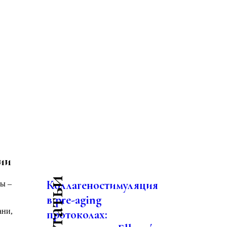
ии
Коллагеностимуляция
ны –
в pre-aging
ани,
протоколах: