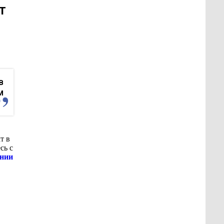
т
в
м
т в
сь с
нии