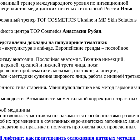
рованный тренер международного уровня по инъекционной
 специалистов медицинских нитевых технологий России
Илья
рованный тренер TOP COSMETICS Ukraine и MD Skin Solutions
ебного центра TOP Cosmetics
Анастасия Рубан
.
едставлены доклады на популярные тематики:
 акупунктура в anti-age. Европейские тренды – послойное
ризму анатомии. Послойная анатомия. Техника инъекций.
верхней, средней и нижней трети лица, носа;
 решении проблематики: мелазмы, постакне, алопеции;
face»: методики сужения широкого лица, работа с нижней треть
нного типа старения. Мандибулопластика как метод гармониза
 молодости. Возможности моментальной коррекции возрастных
ской медицины.
позволила участникам познакомиться с особенностями различ
 об их применении в сочетанных евро-азиатских методиках anti-a
репаратов на практике и получить протоколы всех проведенных
й лифтинг: как предупредить осложнения нитевых методик