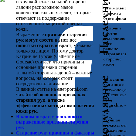
Последние статьи
и хрупкой коже тыльной стороны
для
ладони расположено малое
оптимального
количество сальных желез, которые
эффекта
бьютифика...
отвечают за поддержание
естественной защитной пленки
Девочки
кожи.
против
Выраженные
признаки старения
мальчиков:
рук могут свести на нет все
кого
попытки скрыть возраст
, ухаживая
раньше
только за лицом. Потому доктор
затрагивает
Катрин де Гурсак (Catherine de
старение
Goursac) считает, что причины и
кожи
основные признаки старения
тыльной стороны ладоней – важные
вопросы, на которых стоит
Самое популярное
Инъекции
сосредоточить внимание.
для лица с
В данной статье на estet-portal.com
ботулоподобны
действием:
читайте
об основных признаках
EJI
старения рук, а также
Argireline -
эффективных методах омоложения
ж...
кожи рук
.
В каком возрасте появляются
Улучшая
выраженные признаки старения
межклеточную
рук
коммуникацию:
Старение рук: причины и факторы
pHformula