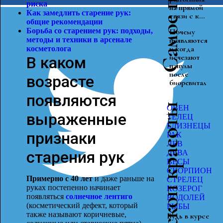
риска
на прямой
Как замедлить старение рук:
связи с к...
общие рекомендации
Борьба со старением рук: подходы,
Почему
методы и техники в арсенале
появляются
и когда
косметол
ога
исчезают
В каком
папулы
после
возрасте
биоревитализац
появляются
Гороскоп красоты
ОВЕН
выраженные
ТЕЛЕЦ
БЛИЗНЕЦЫ
признаки
РАК
ЛЕВ
старения рук
ДЕВА
ВЕСЫ
СКОРПИОН
Примерно с 40 лет
и даже раньше на
СТРЕЛЕЦ
руках постепенно начинает
КОЗЕРОГ
появляться
солнечное лентиго
ВОДОЛЕЙ
(косметический дефект, который
РЫБЫ
также называют коричневые,
Будь в курсе