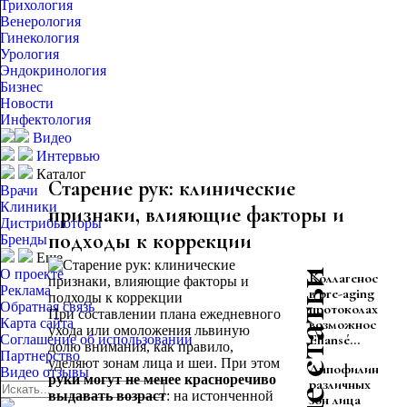
Трихология
Венерология
Гинекология
Урология
Эндокринология
Бизнес
Новости
Инфектология
Видео
Интервью
Каталог
Старение рук: клинические
Врачи
Клиники
признаки, влияющие факторы и
Дистрибьюторы
подходы к коррекции
Бренды
Еще
О проекте
Коллагеностиму
Реклама
в pre-aging
Обратная связь
протоколах:
При составлении плана ежедневного
Карта сайта
возможности
ухода или омоложения львиную
Ellansé...
Соглашение об использовании
долю внимания, как правило,
Партнерство
уделяют зонам лица и шеи. При этом
Липофилинг
Видео отзывы
руки могут не менее красноречиво
различных
выдавать возраст
: на истонченной
зон лица