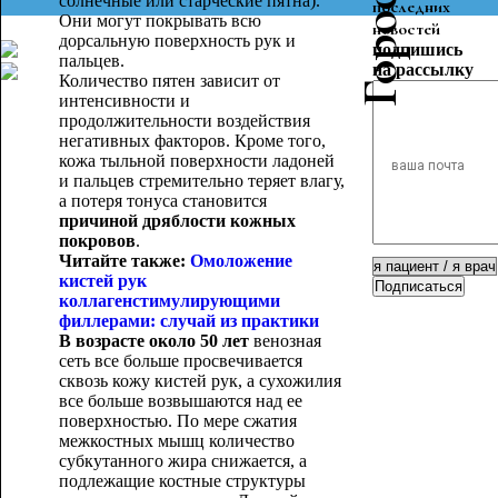
солнечные или старческие пятна).
последних
Они могут покрывать всю
новостей
дорсальную поверхность рук и
подпишись
пальцев.
на рассылку
Количество пятен зависит от
интенсивности и
продолжительности воздействия
негативных факторов. Кроме того,
кожа тыльной поверхности ладоней
и пальцев стремительно теряет влагу,
а потеря тонуса становится
причиной дряблости кожных
покровов
.
Читайте также:
Омоложение
кистей рук
Подписаться
коллагенстимулирующими
филлерами: случай из практики
В возрасте около 50 лет
венозная
сеть все больше просвечивается
сквозь кожу кистей рук, а сухожилия
все больше возвышаются над ее
поверхностью. По мере сжатия
межкостных мышц количество
субкутанного жира снижается, а
подлежащие костные структуры