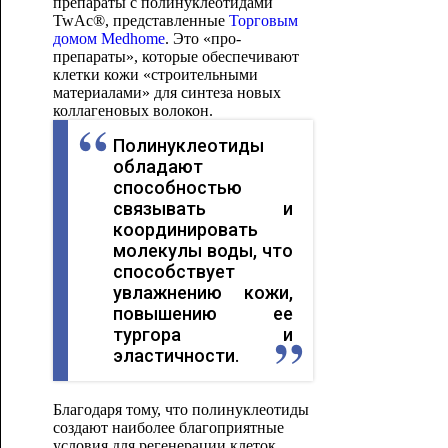
препараты с полинуклеотидами
TwAc®, представленные
Торговым
домом Medhome
. Это «про-
препараты», которые обеспечивают
клетки кожи «строительными
материалами» для синтеза новых
коллагеновых волокон.
Полинуклеотиды
обладают
способностью
связывать и
координировать
молекулы воды, что
способствует
увлажнению кожи,
повышению ее
тургора и
эластичности.
Благодаря тому, что полинуклеотиды
создают наиболее благоприятные
условия для регенерации клеток,