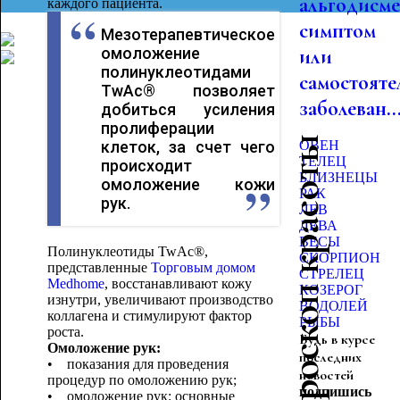
альгодисме
каждого пациента.
симптом
Мезотерапевтическое
омоложение
или
полинуклеотидами
самостояте
TwAc® позволяет
заболеван..
добиться усиления
пролиферации
Гороскоп красоты
клеток, за счет чего
ОВЕН
ТЕЛЕЦ
происходит
БЛИЗНЕЦЫ
омоложение кожи
РАК
рук.
ЛЕВ
ДЕВА
ВЕСЫ
Полинуклеотиды TwAc®,
СКОРПИОН
представленные
Торговым домом
СТРЕЛЕЦ
Medhome
, восстанавливают кожу
КОЗЕРОГ
изнутри, увеличивают производство
ВОДОЛЕЙ
коллагена и стимулируют фактор
РЫБЫ
роста.
Будь в курсе
Омоложение рук:
последних
• показания для проведения
новостей
процедур по омоложению рук;
подпишись
• омоложение рук: основные