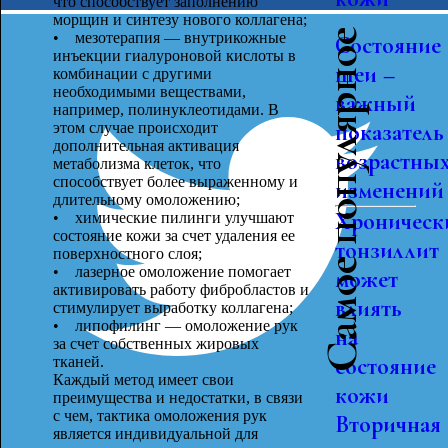
что способствует заполнению
морщин и синтезу нового коллагена;
Самое популярное
• мезотерапия — внутрикожные
Состояние
инъекции гиалуроновой кислоты в
шеи –
комбинации с другими
необходимыми веществами,
важный
например, полинуклеотидами. В
показатель
этом случае происходит
дополнительная активация
возрастны
метаболизма клеток, что
способствует более выраженному и
изменений
длительному омоложению;
Хроническ
• химические пилинги улучшают
состояние кожи за счет удаления ее
тонзиллит
поверхностного слоя;
• лазерное омоложение помогает
может
активировать работу фибробластов и
влиять
стимулирует выработку коллагена;
• липофилинг — омоложение рук
на
за счет собственных жировых
состояние
тканей.
Каждый метод имеет свои
кожи
преимущества и недостатки, в связи
с чем, тактика омоложения рук
Вторичная
является индивидуальной для