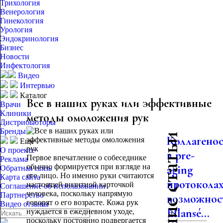
Трихология
Венерология
Гинекология
Урология
Эндокринология
Бизнес
Новости
Инфектология
Видео
Интервью
Каталог
Все в наших руках или эффективные
Врачи
Клиники
методы омоложения рук
Дистрибьюторы
Бренды
Последние статьи
Коллагено
Еще
О проекте
в pre-
Первое впечатление о собеседнике
Реклама
обычно формируется при взгляде на
aging
Обратная связь
его лицо. Но именно руки считаются
Карта сайта
протоколах
настоящей визитной карточкой
Соглашение об использовании
человека, поскольку напрямую
Партнерство
возможнос
говорят о его возрасте. Кожа рук
Видео отзывы
Ellansé...
нуждается в ежедневном уходе,
поскольку постоянно подвергается