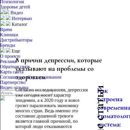
Психология
Здоровье детей
Видео
Интервью
Каталог
Врачи
Клиники
Дистрибьюторы
Бренды
Еще
О проекте
8 причин депрессии, которые
Реклама
Обратная связь
указывают на проблемы со
Карта сайта
здоровьем
Соглашение об использовании
Партнерство
Видео отзывы
Как
Согласно исследованиям, депрессия
уже сегодня носит характер
устроена
эпидемии, а к 2020 году и вовсе
грозит парализовать экономику
современн
многих стран. Ведь именно это
стоматолог
состояние душевной тревоги
является главной причиной, по
система:
которой люди отказываются