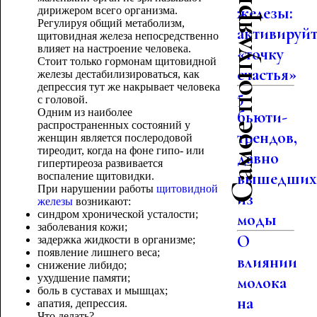
Самое популярное
железы:
дирижером всего организма.
Регулируя общий метаболизм,
активируй
щитовидная железа непосредственно
влияет на настроение человека.
«точку
Стоит только гормонам щитовидной
счастья»
железы дестабилизироваться, как
депрессия тут же накрывает человека
5
с головой.
Одним из наиболее
бьюти-
распространенных состояний у
трендов,
женщин является послеродовой
тиреодит, когда на фоне гипо- или
давно
гипертиреоза развивается
вышедши
воспаление щитовидки.
При нарушении работы
щитовидной
из
железы
возникают:
синдром хронической усталости;
моды
заболевания кожи;
О
задержка жидкости в организме;
появление лишнего веса;
влиянии
снижение либидо;
ухудшение памяти;
молока
боль в суставах и мышцах;
на
апатия, депрессия.
Что делать?