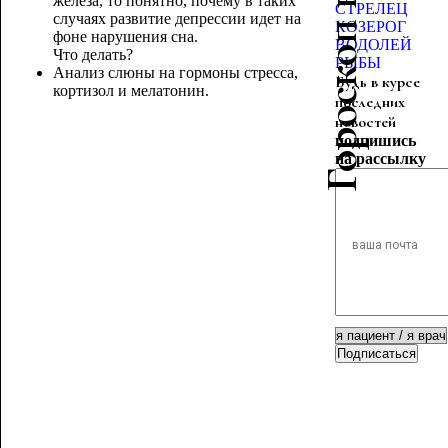
Гороскоп красоты
железа, то понятно, почему в таких
СТРЕЛЕЦ
случаях развитие депрессии идет на
КОЗЕРОГ
фоне нарушения сна.
ВОДОЛЕЙ
Что делать?
РЫБЫ
Анализ слюны на гормоны стресса,
Будь в курсе
кортизол и мелатонин.
последних
новостей
подпишись
на рассылку
Подписаться