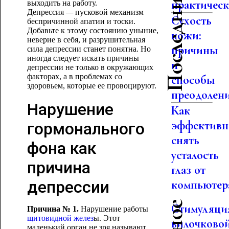
Последние статьи
практическо
выходить на работу.
Депрессия
—
пусковой механизм
Сухость
беспричинной апатии и тоски.
Добавьте к этому состоянию уныние,
кожи:
неверие в себя, и разрушительная
причины
сила депрессии станет понятна. Но
иногда следует искать причины
и
депрессии не только в окружающих
факторах, а в проблемах со
способы
здоровьем, которые ее провоцируют.
преодолен
Нарушение
Как
эффективн
гормонального
снять
фона как
усталость
причина
глаз от
депрессии
компьютер
Стимуляци
Причина № 1.
Нарушение работы
щитовидной желез
ы. Этот
вилочково
маленький орган не зря называют