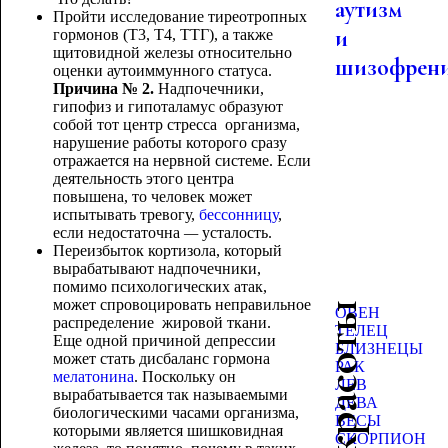
аутизм
Пройти исследование тиреотропных
и
гормонов (Т3, Т4, ТТГ), а также
щитовидной железы относительно
шизофрен
оценки аутоиммунного статуса.
Причина № 2.
Надпочечники,
гипофиз и гипоталамус образуют
собой тот центр стресса организма,
нарушение работы которого сразу
отражается на нервной системе. Если
деятельность этого центра
повышена, то человек может
испытывать тревогу,
бессонницу
,
если недостаточна
—
усталость.
Переизбыток кортизола, который
вырабатывают надпочечники,
помимо психологических атак,
может спровоцировать неправильное
ОВЕН
распределение жировой ткани.
ТЕЛЕЦ
Еще одной причиной депрессии
БЛИЗНЕЦЫ
может стать дисбаланс гормона
РАК
мелатонина
. Поскольку он
ЛЕВ
вырабатывается так называемыми
ДЕВА
биологическими часами организма,
ВЕСЫ
которыми является шишковидная
СКОРПИОН