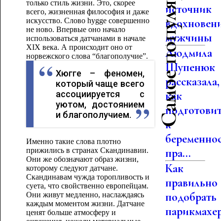
Самое популярное
только стиль жизни. Это, скорее
источник
всего, жизненная философия и даже
искусство. Слово hygge совершенно
вдохновен
не ново. Впервые оно начало
мужчины
использоваться датчанами в начале
XIX века. А происходит оно от
Людмила
норвежского слова “благополучие”.
Шупенюк
Хюгге – феномен,
рассказала,
который чаще всего
ассоциируется с
как
уютом, достоянием
подготови
и благополучием.
к
беременно
Именно такие слова плотно
прижились в странах Скандинавии.
пра...
Они же обозначают образ жизни,
Как
которому следуют датчане.
Скандинавам чужда торопливость и
правильно
суета, что свойственно европейцам.
подобрать
Они живут медленно, наслаждаясь
каждым моментом жизни. Датчане
парикмахе
ценят больше атмосферу и