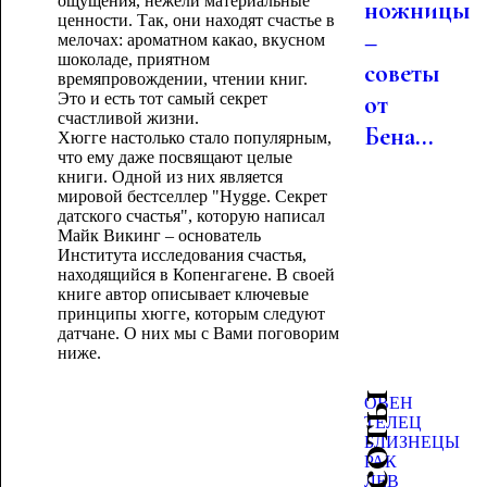
ощущения, нежели материальные
ножницы
ценности. Так, они находят счастье в
–
мелочах: ароматном какао, вкусном
шоколаде, приятном
советы
времяпровождении, чтении книг.
Это и есть тот самый секрет
от
счастливой жизни.
Бена...
Хюгге настолько стало популярным,
что ему даже посвящают целые
книги. Одной из них является
мировой бестселлер "Hygge. Секрет
датского счастья", которую написал
Майк Викинг – основатель
Института исследования счастья,
находящийся в Копенгагене. В своей
книге автор описывает ключевые
принципы хюгге, которым следуют
датчане. О них мы с Вами поговорим
ниже.
ОВЕН
ТЕЛЕЦ
БЛИЗНЕЦЫ
РАК
ЛЕВ