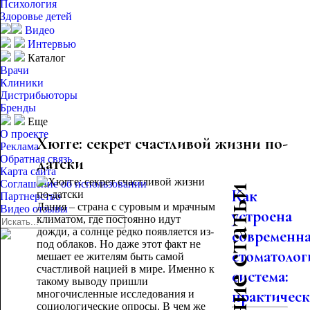
Психология
Здоровье детей
Видео
Интервью
Каталог
Врачи
Клиники
Дистрибьюторы
Бренды
Еще
О проекте
Хюгге: секрет счастливой жизни по-
Реклама
Обратная связь
датски
Карта сайта
Соглашение об использовании
Последние статьи
Как
Партнерство
Дания – страна с суровым и мрачным
Видео отзывы
устроена
климатом, где постоянно идут
дожди, а солнце редко появляется из-
современн
под облаков. Но даже этот факт не
стоматолог
мешает ее жителям быть самой
счастливой нацией в мире. Именно к
система:
такому выводу пришли
практическо
многочисленные исследования и
социологические опросы. В чем же