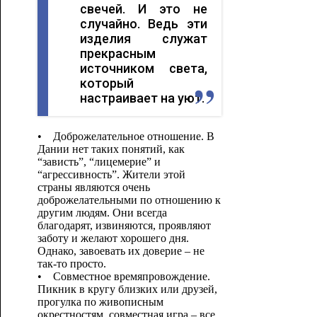
свечей. И это не
случайно. Ведь эти
изделия служат
прекрасным
источником света,
который
настраивает на уют.
• Доброжелательное отношение. В
Дании нет таких понятий, как
“зависть”, “лицемерие” и
“агрессивность”. Жители этой
страны являются очень
доброжелательными по отношению к
другим людям. Они всегда
благодарят, извиняются, проявляют
заботу и желают хорошего дня.
Однако, завоевать их доверие – не
так-то просто.
• Совместное времяпровождение.
Пикник в кругу близких или друзей,
прогулка по живописным
окрестностям, совместная игра – все