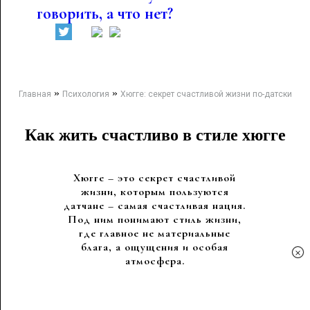
говорить, а что нет?
»
»
Главная
Психология
Хюгге: секрет счастливой жизни по-датски
Как жить счастливо в стиле хюгге
Хюгге – это секрет счастливой
жизни, которым пользуются
датчане – самая счастливая нация.
Под ним понимают стиль жизни,
где главное не материальные
блага, а ощущения и особая
×
атмосфера.