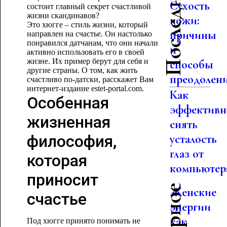
Сухость
состоит главный секрет счастливой
жизни скандинавов?
кожи:
Это хюгге – стиль жизни, который
причины
направлен на счастье. Он настолько
понравился датчанам, что они начали
и
активно использовать его в своей
жизне. Их пример берут для себя и
способы
другие страны. О том, как жить
преодолен
счастливо по-датски, расскажет Вам
интернет-издание estet-portal.com.
Как
Особенная
эффективн
жизненная
снять
философия,
усталость
глаз от
которая
компьютер
приносит
Женские
счастье
энергии
как
Под хюгге принято понимать не