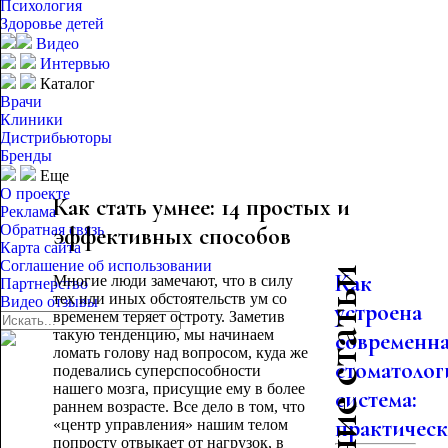
Психология
Здоровье детей
Видео
Интервью
Каталог
Врачи
Клиники
Дистрибьюторы
Бренды
Еще
О проекте
Как стать умнее: 14 простых и
Реклама
Обратная связь
эффективных способов
Карта сайта
Соглашение об использовании
Последние статьи
Как
Многие люди замечают, что в силу
Партнерство
тех или иных обстоятельств ум со
Видео отзывы
устроена
временем теряет остроту. Заметив
такую тенденцию, мы начинаем
современн
ломать голову над вопросом, куда же
стоматолог
подевались суперспособности
нашего мозга, присущие ему в более
система:
раннем возрасте. Все дело в том, что
практическо
«центр управления» нашим телом
попросту отвыкает от нагрузок, в