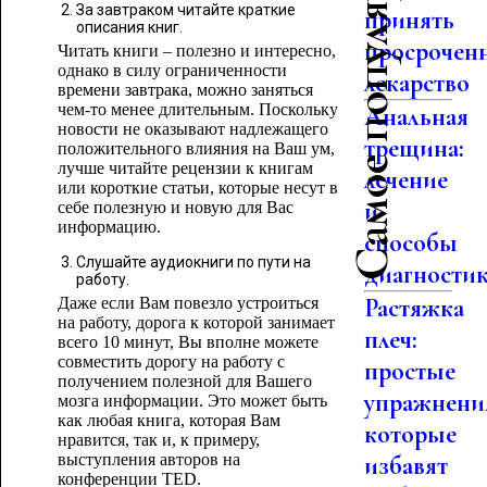
Самое популярное
За завтраком читайте краткие
принять
описания книг.
просрочен
Читать книги – полезно и интересно,
однако в силу ограниченности
лекарство
времени завтрака, можно заняться
чем-то менее длительным. Поскольку
Анальная
новости не оказывают надлежащего
трещина:
положительного влияния на Ваш ум,
лучше читайте рецензии к книгам
лечение
или короткие статьи, которые несут в
и
себе полезную и новую для Вас
информацию.
способы
Слушайте аудиокниги по пути на
диагности
работу.
Растяжка
Даже если Вам повезло устроиться
на работу, дорога к которой занимает
плеч:
всего 10 минут, Вы вполне можете
совместить дорогу на работу с
простые
получением полезной для Вашего
упражнени
мозга информации. Это может быть
как любая книга, которая Вам
которые
нравится, так и, к примеру,
выступления авторов на
избавят
конференции TED.