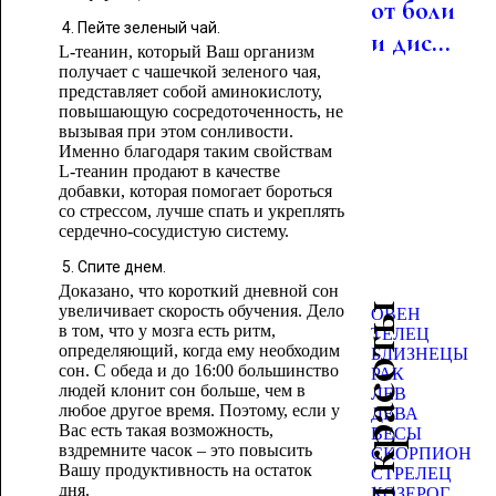
от боли
Пейте зеленый чай.
и дис...
L-теанин, который Ваш организм
получает с чашечкой зеленого чая,
представляет собой аминокислоту,
повышающую сосредоточенность, не
вызывая при этом сонливости.
Именно благодаря таким свойствам
L-теанин продают в качестве
добавки, которая помогает бороться
со стрессом, лучше спать и укреплять
сердечно-сосудистую систему.
Спите днем.
Доказано, что короткий дневной сон
Гороскоп красоты
увеличивает скорость обучения. Дело
ОВЕН
в том, что у мозга есть ритм,
ТЕЛЕЦ
определяющий, когда ему необходим
БЛИЗНЕЦЫ
сон. С обеда и до 16:00 большинство
РАК
людей клонит сон больше, чем в
ЛЕВ
любое другое время. Поэтому, если у
ДЕВА
Вас есть такая возможность,
ВЕСЫ
вздремните часок – это повысить
СКОРПИОН
Вашу продуктивность на остаток
СТРЕЛЕЦ
дня.
КОЗЕРОГ