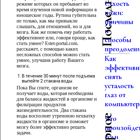
Сухость
режиме которых он пребывает во
время изучения новой информации в
кожи:
юношеские годы. Рутина губительна
причины
не только, как мы привыкли
слышать, для отношений, но и для
и
мозга. Как же помочь ему работать
эффективнее или, говоря проще, как
способы
стать умнее? Estet-portal.com.
преодолен
расскажет, с помощью каких
несложных способов можно стать
Как
умнее, улучшив работу Вашего
мозга.
эффективн
снять
В течение 30 минут после подъема
выпейте 2 стакана воды.
усталость
Пока Вы спите, организм не
глаз от
получает воды, которая необходима
для баланса жидкостей в организме и
компьютер
фильтрации продуктов
жизнедеятельности. Два стакана
воды восполнят утреннюю нехватку
Что
жидкости в организме и поможет
произойдет
мозгу более эффективно решать
задачи.
если