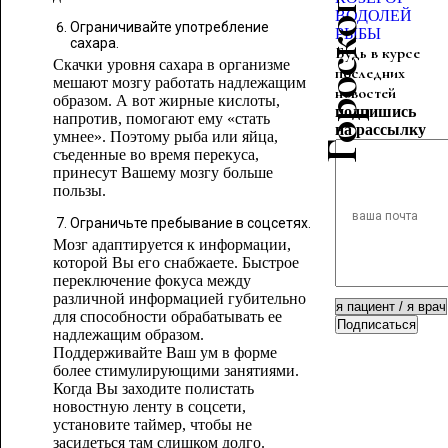
ВОДОЛЕЙ
Ограничивайте употребление
РЫБЫ
сахара.
Будь в курсе
Скачки уровня сахара в организме
последних
мешают мозгу работать надлежащим
новостей
образом. А вот жирные кислоты,
подпишись
напротив, помогают ему «стать
на рассылку
умнее». Поэтому рыба или яйца,
съеденные во время перекуса,
принесут Вашему мозгу больше
пользы.
Ограничьте пребывание в соцсетях.
Мозг адаптируется к информации,
которой Вы его снабжаете. Быстрое
переключение фокуса между
различной информацией губительно
для способности обрабатывать ее
Подписаться
надлежащим образом.
Поддерживайте Ваш ум в форме
более стимулирующими занятиями.
Когда Вы заходите полистать
новостную ленту в соцсети,
установите таймер, чтобы не
засидеться там слишком долго.