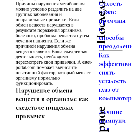
Сухость
Причины нарушения метаболизма
можно условно разделить на две
кожи:
группы: заболевания и
причины
неправильные привычки. Если
обмен веществ нарушается в
и
результате поражения организма
болезнью, проблема решается путем
способы
лечения пациента. Если же
преодолен
причиной нарушения обмена
веществ является Ваша ежедневная
Как
деятельность, необходимо
пересмотреть свои привычки. А estet-
эффективн
portal.com поможет вычислить
снять
негативный фактор, который мешает
организму нормально
усталость
функционировать.
глаз от
Нарушение обмена
компьютер
веществ в организме как
следствие пищевых
Лучшие
привычек
шампуни
для