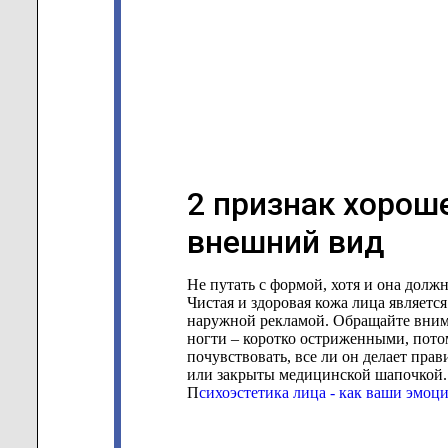
2 признак хорош
внешний вид
Не путать с формой, хотя и она долж
Чистая и здоровая кожа лица являетс
наружной рекламой. Обращайте внима
ногти – коротко остриженными, пото
почувствовать, все ли он делает пра
или закрыты медицинской шапочкой.
П
сихоэстетика лица - как ваши эмоц