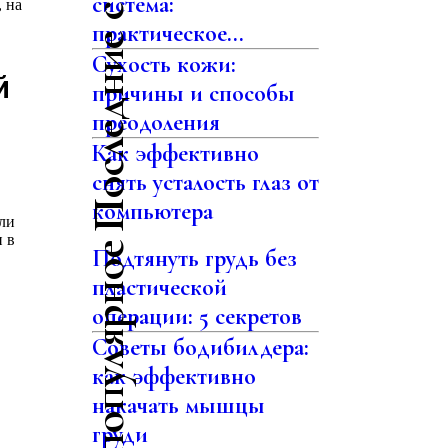
Последние статьи
система:
 на
практическое...
Сухость кожи:
й
причины и способы
преодоления
Как эффективно
снять усталость глаз от
компьютера
или
 в
Самое популярное
Подтянуть грудь без
пластической
операции: 5 секретов
Советы бодибилдера:
как эффективно
накачать мышцы
груди