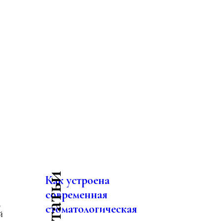
Как устроена
современная
о
стоматологическая
й