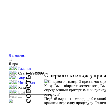
Я пациент
Я врач
Главная
Статьи 9949999
ы
С первого взгляда: 5 при
Видео
т
Интервью
Когда Вы выбираете косметолога, Вы
е
Каталог
определенным критериям и индивидуа
в
Еще
эстетист?
о
Первый вариант – метод проб и ошиб
с
крайней мере одну процедуру. Отличн