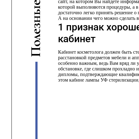
сайт, на котором Вы найдете информа
е
которой выполняются процедуры, а в 
ы
достаточно легко принять решение о
н
А на основании чего можно сделать 
1 признак хорош
з
е
кабинет
л
о
П
Кабинет косметолога должен быть ст
расстановкой предметов мебели и ап
особенно важным, ведь Вам вряд ли 
обстановке, где слишком прохладно и
дипломы, подтверждающие квалификац
этом кабине лампы УФ стерилизации,