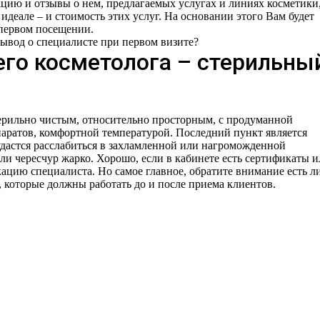
цию и отзывы о нем, предлагаемых услугах и линиях косметики,
идеале – и стоимость этих услуг. На основании этого Вам будет
 первом посещении.
вывод о специалисте при первом визите?
его косметолога – стерильны
ерильно чистым, относительно просторным, с продуманной
паратов, комфортной температурой. Последний пункт является
удастся расслабиться в захламленной или нагроможденной
ли чересчур жарко. Хорошо, если в кабинете есть сертификаты 
ию специалиста. Но самое главное, обратите внимание есть ли
 которые должны работать до и после приема клиентов.