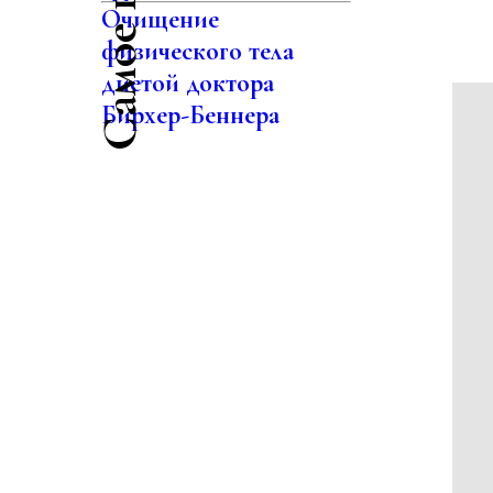
Очищение
физического тела
диетой доктора
Бирхер-Беннера