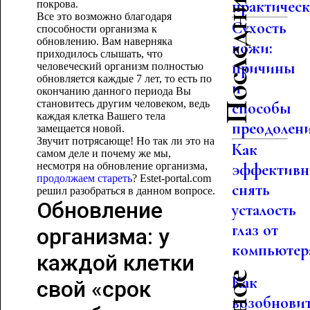
Последние статьи
практическо
покрова.
Все это возможно благодаря
Сухость
способности организма к
обновлению. Вам наверняка
кожи:
приходилось слышать, что
причины
человеческий организм полностью
обновляется каждые 7 лет, то есть по
и
окончанию данного периода Вы
становитесь другим человеком, ведь
способы
каждая клетка Вашего тела
преодолен
замещается новой.
Звучит потрясающе! Но так ли это на
Как
самом деле и почему же мы,
несмотря на обновление организма,
эффективн
продолжаем стареть
? Estet-portal.com
снять
решил разобраться в данном вопросе.
Обновление
усталость
глаз от
организма: у
компьютер
каждой клетки
Как
свой «срок
возобнови