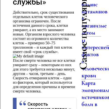
Самое популярное
службы»
баланс
витаминов
Действительно, срок существования
отдельных клеток человеческого
в
организма ограничен. После
организме
истечения данного срока, клетки
умирают, а их место занимают
летом
новые. Организм взрослого человека
состоит из огромного количества
11
клеток – примерно 50–75
интересне
триллионов – и каждый тип клеток
имеет свой «срок службы».
фактов
о
После смерти человека не все клетки
умирают сразу – некоторым из них
человеческ
для этого требуется несколько минут,
другим – часов, третьим – день.
крови
Скорость отмирания клеток – один
Карта
из факторов, который используется
для определения причины и времени
эмоционал
смерти человека.
источнико
боли в
Скорость