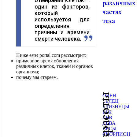
отмирания клеток –
различных
один из факторов,
частях
который
используется для
тела
определения
причины и времени
смерти человека.
Ниже estet-portal.com рассмотрит:
примерное время обновления
различных клеток, тканей и органов
организма;
почему мы стареем.
ОВЕН
ТЕЛЕЦ
БЛИЗНЕЦЫ
РАК
ЛЕВ
ДЕВА
ВЕСЫ
СКОРПИОН