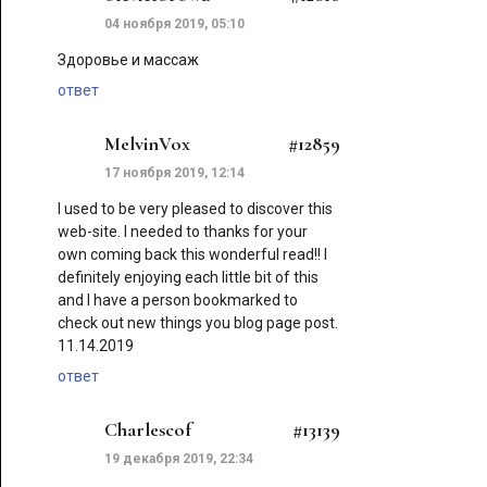
04 ноября 2019, 05:10
Здоровье и массаж
ответ
MelvinVox
#12859
17 ноября 2019, 12:14
I used to be very pleased to discover this
web-site. I needed to thanks for your
own coming back this wonderful read!! I
definitely enjoying each little bit of this
and I have a person bookmarked to
check out new things you blog page post.
11.14.2019
ответ
Charlescof
#13139
19 декабря 2019, 22:34