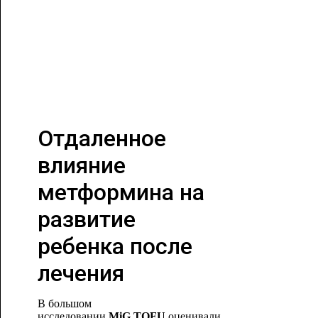
Отдаленное
влияние
метформина на
развитие
ребенка после
лечения
В большом
исследовании
MiG
TOFU
оценивали