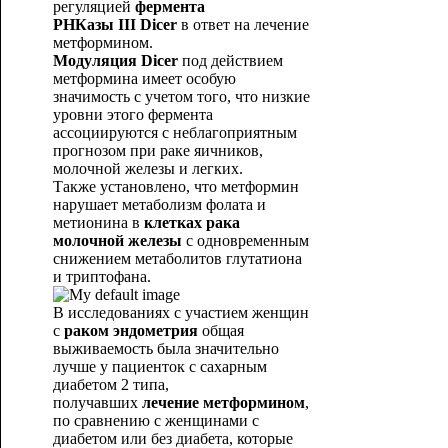
регуляцией
фермента
РНКазы
III
Dicer
в ответ на лечение
метформином.
Модуляция
Dicer
под действием
метформина имеет особую
значимость с учетом того, что низкие
уровни этого фермента
ассоциируются с неблагоприятным
прогнозом при раке яичников,
молочной железы и легких.
Также установлено, что метформин
нарушает метаболизм фолата и
метионина в
клетках рака
молочной железы
с одновременным
снижением метаболитов глутатиона
и триптофана.
В исследованиях с участием женщин
с
раком эндометрия
общая
выживаемость была значительно
лучше у пациенток с сахарным
диабетом 2 типа,
получавших
лечение метформином
,
по сравнению с женщинами с
диабетом или без диабета, которые