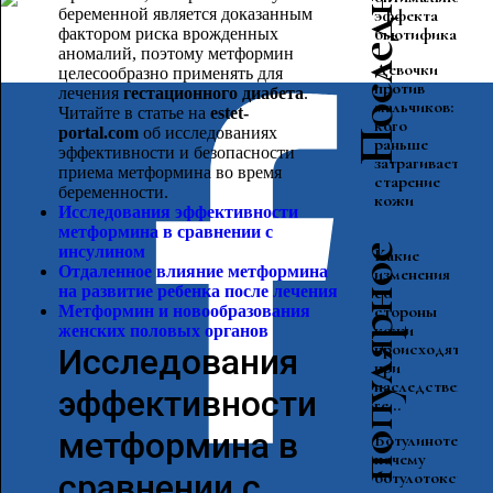
беременной является доказанным
эффекта
бьютифика...
фактором риска врожденных
аномалий, поэтому метформин
Девочки
целесообразно применять для
против
лечения
гестационного диабета
.
мальчиков:
Читайте в статье на
estet
-
кого
portal
.
com
об исследованиях
раньше
эффективности и безопасности
затрагивает
приема метформина во время
старение
беременности.
кожи
Исследования эффективности
метформина в сравнении с
инсулином
Самое популярное
Какие
Отдаленное влияние метформина
изменения
на развитие ребенка после лечения
со
стороны
Метформин и новообразования
кожи
женских половых органо
в
происходят
Исследования
при
наследственно
эффективности
ге...
метформина в
Ботулинотерпия
почему
сравнении с
ботулотоксин