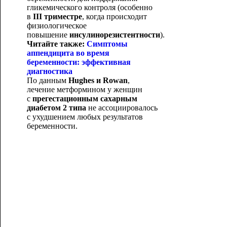
гликемического контроля (особенно
в
III
триместре
, когда происходит
физиологическое
повышение
инсулинорезистентности
).
Читайте также:
Симптомы
аппендицита во время
беременности: эффективная
диагностика
По данным
Hughes
и
Rowan
,
лечение метформином у женщин
с
прегестационным сахарным
диабетом 2 типа
не ассоциировалось
с ухудшением любых результатов
беременност
и.