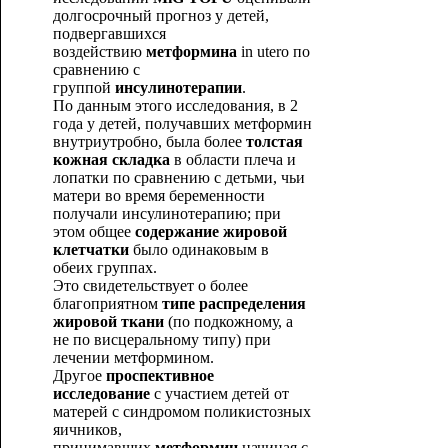
долгосрочный прогноз у детей,
подвергавшихся
воздействию
метформина
in utero по
сравнению с
группой
инсулинотерапии
.
По данным этого исследования, в 2
года у детей, получавших метформин
внутриутробно, была более
толстая
кожная складка
в области плеча и
лопатки по сравнению с детьми, чьи
матери во время беременности
получали инсулинотерапию; при
этом общее
содержание жировой
клетчатки
было одинаковым в
обеих группах.
Это свидетельствует о более
благоприятном
типе распределения
жировой ткани
(по подкожному, а
не по висцеральному типу) при
лечении метформином.
Другое
проспективное
исследование
с участием детей от
матерей с синдромом поликистозных
яичников,
принимавших
метформин
начиная с