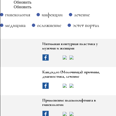
Обновить
гинекология
инфекции
лечение
медицина
осложнение
эстет портал
Интимная контурная пластика у
мужчин и женщин
Кандидоз (Молочница): причины,
диагностика, лечение
Применение плазмолифтинга в
гинекологии