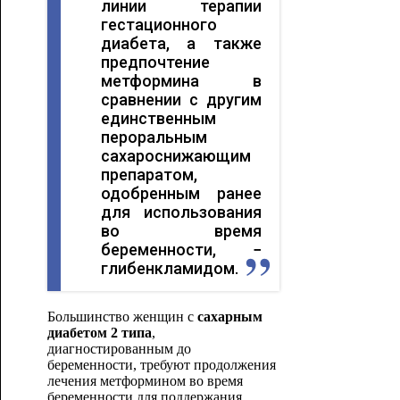
линии терапии
гестационного
диабета, а также
предпочтение
метформина в
сравнении с другим
единственным
пероральным
сахароснижающим
препаратом,
одобренным ранее
для использования
во время
беременности, −
глибенкламидом.
Большинство женщин с
сахарным
диабетом 2 типа
,
диагностированным до
беременности, требуют продолжения
лечения метформином во время
беременности для поддержания