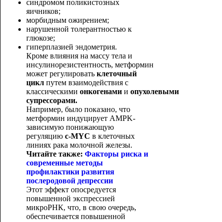
синдромом поликистозных
яичников;
морбидным ожирением;
нарушенной толерантностью к
глюкозе;
гиперплазией эндометрия.
Кроме влияния на массу тела и
инсулинорезистентность, метформин
может регулировать
клеточный
цикл
путем взаимодействия с
классическими
онкогенами
и
опухолевыми
супрессорами.
Например, было показано, что
метформин индуцирует AMPK-
зависимую понижающую
регуляцию
c
-
MYC
в клеточных
линиях рака молочной железы.
Читайте также:
Факторы риска и
современные методы
профилактики развития
послеродовой депрессии
Этот эффект опосредуется
повышенной экспрессией
микроРНК, что, в свою очередь,
обеспечивается повышенной