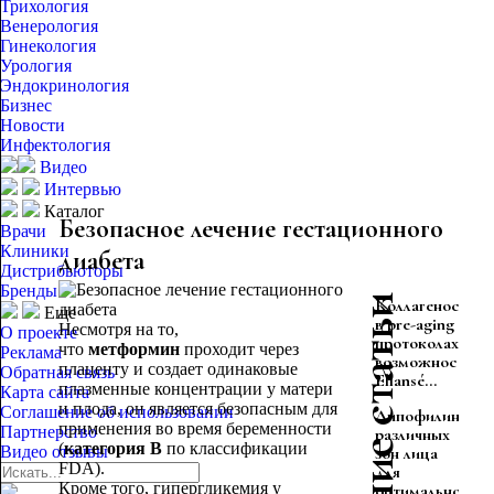
Трихология
Венерология
Гинекология
Урология
Эндокринология
Бизнес
Новости
Инфектология
Видео
Интервью
Каталог
Безопасное лечение гестационного
Врачи
Клиники
диабета
Дистрибьюторы
Бренды
Последние статьи
Коллагеностиму
Еще
в pre-aging
Несмотря на то,
О проекте
протоколах:
что
метформин
проходит через
Реклама
возможности
плаценту и создает одинаковые
Обратная связь
Ellansé...
плазменные концентрации у матери
Карта сайта
и плода, он является безопасным для
Соглашение об использовании
Липофилинг
применения во время беременности
Партнерство
различных
(
категория В
по классификации
Видео отзывы
зон лица
FDA).
для
Кроме того, гипергликемия у
оптимального