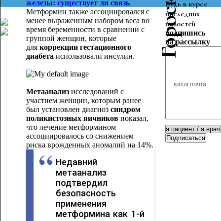
железы: существует ли связь
Будь в курсе
Метформин также ассоциировался с
последних
менее выраженным набором веса во
новостей
время беременности в сравнении с
подпишись
группой женщин, которые
на рассылку
для
коррекции гестационного
диабета
использовали инсулин.
Метаанализ
исследований с
участием женщин, которым ранее
был установлен диагноз
синдром
поликистозных яичников
показал,
что лечение метформином
ассоциировалось со снижением
Подписаться
риска врожденных аномалий на 14%.
Недавний
метаанализ
подтвердил
безопасность
применения
метформина как 1-й