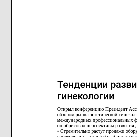
Тенденции разви
гинекологии
Открыл конференцию Президент Ассо
обзором рынка эстетической гинекол
международных профессиональных фо
он обрисовал перспективы развития 
• Стремительно растут продажи обору
гинекологии – аж в 5-6 раз), также 