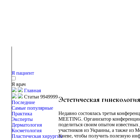
Я пациент
Я врач
Главная
Статьи 9949999
Эстетическая гинекология:
Последние
Самые популярные
Недавно состоялась третья конфер
Практика
MEETING. Организатор конференции 
Эксперты
поделиться своим опытом известных 
Дерматология
участников из Украины, а также из Мо
Косметология
Киеве, чтобы получить полезную инф
Пластическая хирургия