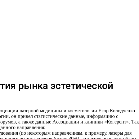
тия рынка эстетической
циации лазерной медицины и косметологии Егор Колодченко
огии, он привел статистические данные, информацию с
румов, а также данные Ассоциации и клиники «Когерент». Та
данного направления:
дования (по некоторым направлениям, к примеру, лазеры для
увеличился рынок филеров (около 30%), значительно вырос объем