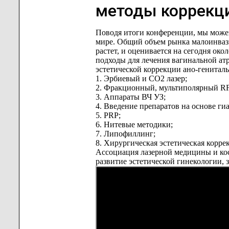
методы коррекц
Поводя итоги конференции, мы можем 
мире. Общий объем рынка малоинваз
растет, и оценивается на сегодня ок
подходы для лечения вагинальной ат
эстетической коррекции ано-генитал
1. Эрбиевый и СО2 лазер;
2. Фракционный, мультиполярный R
3. Аппараты ВЧ УЗ;
4. Введение препаратов на основе ги
5. PRP;
6. Нитевые методики;
7. Липофиллинг;
8. Хирургическая эстетическая корре
Ассоциация лазерной медицины и кос
развитие эстетической гинекологии, 