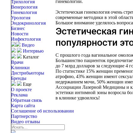
гинекологии.
Трихология
Венерология
Эстетическая гинекология очень стр
Гинекология
современные методики в этой области
Урология
Большое внимание уделялось вопроса
Эндокринология
Эстетическая ги
Бизнес
Новости
Инфектология
популярности эт
Видео
Интервью
С прошлого года вагинальное омолож
Каталог
Большинство пациенток предпочитает
Врачи
до 7 млрд долларов за следующие 4 го
Клиники
По статистике 15% женщин пременоп
Дистрибьюторы
атрофию, 43% женщин имеют сексуал
Бренды
недержанием мочи, 50% женщин имею
Еще
Ассоциации Лазерной Медицины и кли
О проекте
эстетики интимной зоны возросла бол
Реклама
в клинике удвоилось!
Обратная связь
Карта сайта
Соглашение об использовании
Партнерство
Видео отзывы