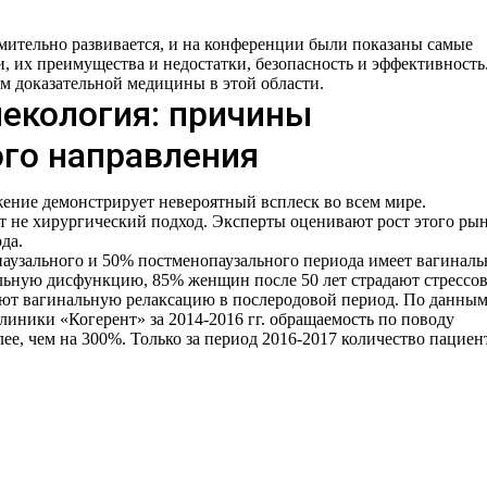
емительно развивается, и на конференции были показаны самые
, их преимущества и недостатки, безопасность и эффективность
м доказательной медицины в этой области.
некология: причины
ого направления
ение демонстрирует невероятный всплеск во всем мире.
 не хирургический подход. Эксперты оценивают рост этого ры
да.
аузального и 50% постменопаузального периода имеет вагинал
ьную дисфункцию, 85% женщин после 50 лет страдают стрессо
т вагинальную релаксацию в послеродовой период. По данны
ники «Когерент» за 2014-2016 гг. обращаемость по поводу
ее, чем на 300%. Только за период 2016-2017 количество пациен