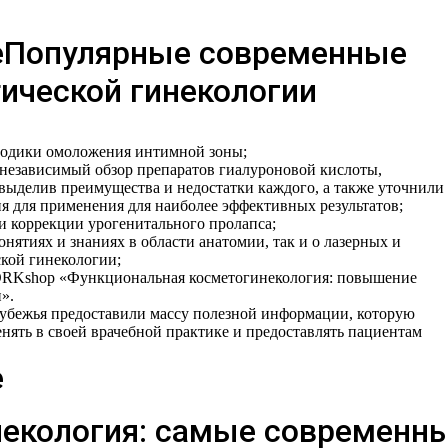
Популярные современные
тической гинекологии
тодики омоложения интимной зоны;
независимый обзор препаратов гиалуроновой кислоты,
ыделив преимущества и недостатки каждого, а также уточнили
ия для применения для наиболее эффективных результатов;
 и коррекции урогенитального пролапса;
онятиях и знаниях в области анатомии, так и о лазерных и
ской гинекологии;
ORKshop «Функциональная косметогинекология: повышение
».
убежья предоставили массу полезной информации, которую
нять в своей врачебной практике и предоставлять пациентам
некология: самые современн