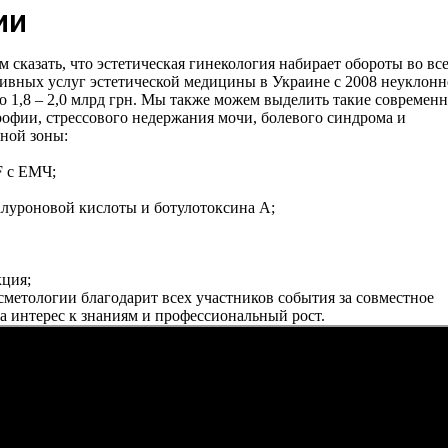
ии
сказать, что эстетическая гинекология набирает обороты во вс
ивных услуг эстетической медицины в Украине с 2008 неуклонн
оло 1,8 – 2,0 млрд грн. Мы также можем выделить такие современ
рофии, стрессового недержания мочи, болевого синдрома и
ьной зоны:
F с ЕМЧ;
алуроновой кислоты и ботулотоксина A;
кция;
метологии благодарит всех участников события за совместное
за интерес к знаниям и профессиональный рост.