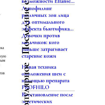
Последние статьи
возможности Ellansé...
Липофилинг
.
различных зон лица
для оптимального
эффекта бьютифика...
Девочки против
мальчиков: кого
нка
раньше затрагивает
старение кожи
ьную
вым
м
Самое популярное
Новая техника
омоложения шеи с
тов
помощью препарата
PROFHILO
Восстановление после
эстетических