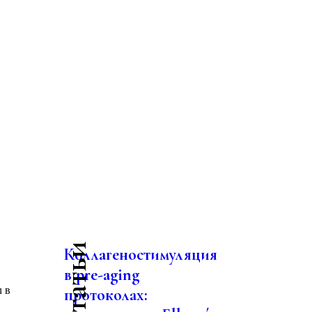
Коллагеностимуляция
в pre-aging
u в
протоколах: