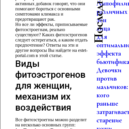
Липофили
активных добавок говорят, что они
помогают бороться с основными
различных
симптомами климакса и
зон
предотвращают рак.
Но все ли эффекты, приписываемые
лица
фитоэстроегнам, реально
существуют? Каких фитоэстрогенов
для
следует остерегаться, а каким отдать
оптимальн
предпочтение? Ответы на эти и
другие вопросы Вы найдете на estet-
эффекта
portal.com в этой статье.
бьютифика.
Виды
Девочки
фитоэстрогенов
против
для женщин,
мальчиков:
механизм их
кого
раньше
воздействия
затрагивае
старение
Все фитоэстроегны можно разделит
на несколько основных групп:
кожи