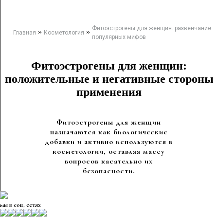
Фитоэстрогены для женщин: развенчание
»
»
Главная
Косметология
популярных мифов
Фитоэстрогены для женщин:
положительные и негативные стороны
применения
Фитоэстрогены для женщин
назначаются как биологические
добавки и активно используются в
косметологии, оставляя массу
вопросов касательно их
безопасности.
мы в соц. сетях