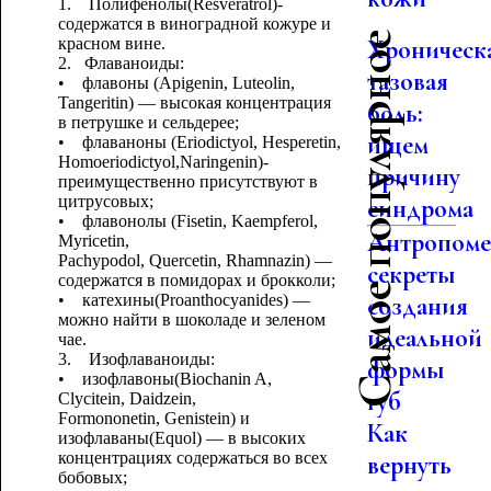
1. Полифенолы(Resveratrol)-
содержатся в виноградной кожуре и
Самое популярное
красном вине.
Хроническ
2. Флаваноиды:
тазовая
• флавоны (Apigenin, Luteolin,
Tangeritin) — высокая концентрация
боль:
в петрушке и сельдерее;
ищем
• флаваноны (Eriodictyol, Hesperetin,
Homoeriodictyol,Naringenin)-
причину
преимущественно присутствуют в
цитрусовых;
синдрома
• флавонолы (Fisetin, Kaempferol,
Антропоме
Myricetin,
Pachypodol, Quercetin, Rhamnazin) —
секреты
содержатся в помидорах и брокколи;
• катехины(Proanthocyanides) —
создания
можно найти в шоколаде и зеленом
идеальной
чае.
3. Изофлаваноиды:
формы
• изофлавоны(Biochanin A,
губ
Clycitein, Daidzein,
Formononetin, Genistein) и
Как
изофлаваны(Equol) — в высоких
концентрациях содержаться во всех
вернуть
бобовых;