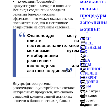
молодость:
• куместаны(Coumestrol) —
присутствуют в клевере и шпинате.
основы
Все виды соединений обладают
процедуры
разными биологическими
эффектами, что может оказывать как
заполнени
положительное, так и негативное
воздействие на организм человека.
морщин
Флавоноиды могут
Гороскоп красоты
ОВЕН
влиять на
ТЕЛЕЦ
противовоспалительные
БЛИЗНЕЦЫ
механизмы путем
РАК
ингибирования
ЛЕВ
реактивных
ДЕВА
ВЕСЫ
кислородных или
СКОРПИОН
азотных соединений.
СТРЕЛЕЦ
КОЗЕРОГ
ВОДОЛЕЙ
Внутрь фитоэстрогены
РЫБЫ
рекомендовано употреблять в составе
Будь в курсе
натуральных продуктов, что связано
последних
с высокой концентрацией активных
новостей
веществ в биологических добавках.
подпишись