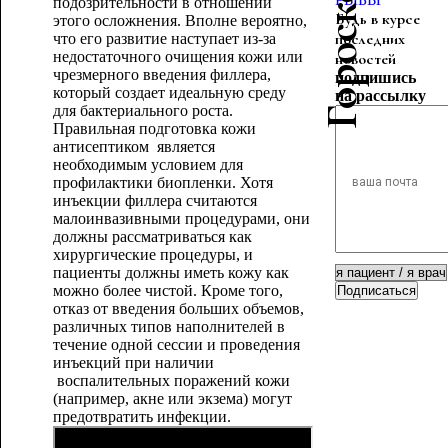
подозрительности в отношении
Будь в курсе
этого осложнения. Вполне вероятно,
последних
что его развитие наступает из-за
недостаточного очищения кожи или
новостей
чрезмерного введения филлера,
подпишись
который создает идеальную среду
на рассылку
для бактериального роста.
Правильная подготовка кожи
антисептиком является
необходимым условием для
профилактики биопленки. Хотя
инъекции филлера считаются
малоинвазивными процедурами, они
должны рассматриваться как
хирургические процедуры, и
пациенты должны иметь кожу как
можно более чистой. Кроме того,
Подписаться
отказ от введения больших объемов,
различных типов наполнителей в
течение одной сессии и проведения
инъекций при наличии
воспалительных поражений кожи
(например, акне или экзема) могут
предотвратить инфекции.