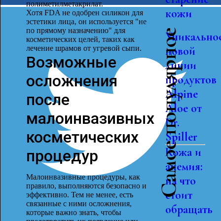
полиметилметакрилат.
кожи
Хотя FDA не одобрен силикон для
эстетики лица, он используется "не
по прямому назначению" для
Самое популярное
Уникально
косметических целей, таких как
лечение шрамов от угревой сыпи.
новой
Возможные
линии
осложнения
продуктов
Alpine
после
Aloe от
малоинвазивных
Dr.
косметических
Spiller
Кожа и
процедур
анемия:
Малоинвазивные процедуры, как
на что
правило, выполняются безопасно и
стоит
эффективно. Тем не менее, есть
связанные с ними осложнения,
обращать
которые важно знать, чтобы