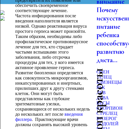
внимание
предотвратить их появление или
обеспечить своевременное
Почему
соответствующее лечение.
Частота инфицирования после
искусствен
введения наполнителя является
питание
низкой. Однако реактивация вируса
простого герпеса может произойти.
ребенка
Таким образом, необходимы либо
профилактическое противовирусное
способству
лечение для тех, кто страдает
развитию
частыми вспышками этого
заболевания, либо отсрочка
диста...
процедуры для тех, у кого имеется
активное проявление герпеса.
Гороскоп красоты
ОВЕН
Развитие биопленки определяется
ТЕЛЕЦ
как совокупность микроорганизмов,
БЛИЗНЕЦЫ
инкапсулированных и инертных,
РАК
прилипших друг к другу стенками
ЛЕВ
клеток. Они могут быть
ДЕВА
представлены как глубокие
ВЕСЫ
эритематозные узелки,
СКОРПИОН
сохраняющиеся от нескольких недель
СТРЕЛЕЦ
до нескольких лет после
введения
КОЗЕРОГ
филлера
. Практикующие врачи
ВОДОЛЕЙ
должны сохранять высокий уровень
РЫБЫ