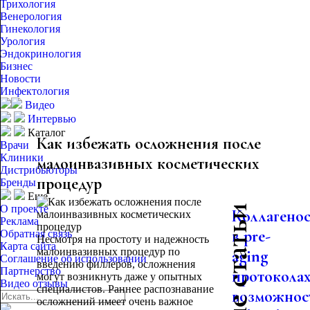
Трихология
Венерология
Гинекология
Урология
Эндокринология
Бизнес
Новости
Инфектология
Видео
Интервью
Каталог
Как избежать осложнения после
Врачи
Клиники
малоинвазивных косметических
Дистрибьюторы
процедур
Бренды
Еще
О проекте
Коллагено
Реклама
в pre-
Обратная связь
Несмотря на простоту и надежность
Карта сайта
малоинвазивных процедур по
aging
Соглашение об использовании
введению филлеров, осложнения
Партнерство
протоколах
могут возникнуть даже у опытных
Видео отзывы
специалистов. Раннее распознавание
возможнос
осложнений имеет очень важное