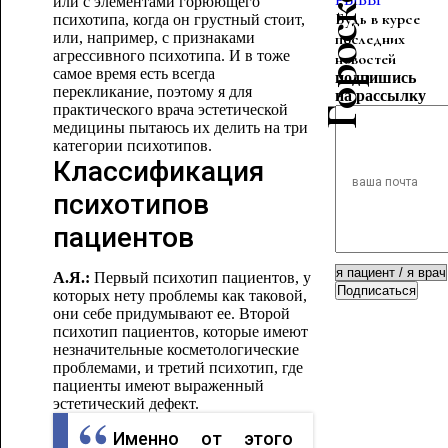
или с элементами горюющего
Будь в курсе
психотипа, когда он грустный стоит,
или, например, с признаками
последних
агрессивного психотипа. И в тоже
новостей
самое время есть всегда
подпишись
перекликание, поэтому я для
на рассылку
практического врача эстетической
медицины пытаюсь их делить на три
категории психотипов.
Классификация
психотипов
пациентов
А.Я.:
Первый психотип пациентов, у
Подписаться
которых нету проблемы как таковой,
они себе придумывают ее. Второй
психотип пациентов, которые имеют
незначительные косметологические
проблемами, и третий психотип, где
пациенты имеют выраженный
эстетический дефект.
Именно от этого