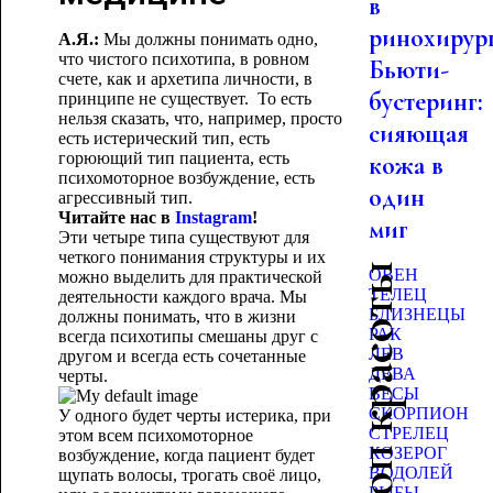
в
ринохирур
А.Я.:
Мы должны понимать одно,
что чистого психотипа, в ровном
Бьюти-
счете, как и архетипа личности, в
бустеринг:
принципе не существует. То есть
нельзя сказать, что, например, просто
сияющая
есть истерический тип, есть
горюющий тип пациента, есть
кожа в
психомоторное возбуждение, есть
один
агрессивный тип.
Читайте нас в
Instagram
!
миг
Эти четыре типа существуют для
четкого понимания структуры и их
Гороскоп красоты
ОВЕН
можно выделить для практической
ТЕЛЕЦ
деятельности каждого врача. Мы
БЛИЗНЕЦЫ
должны понимать, что в жизни
РАК
всегда психотипы смешаны друг с
ЛЕВ
другом и всегда есть сочетанные
ДЕВА
черты.
ВЕСЫ
СКОРПИОН
У одного будет черты истерика, при
СТРЕЛЕЦ
этом всем психомоторное
КОЗЕРОГ
возбуждение, когда пациент будет
ВОДОЛЕЙ
щупать волосы, трогать своё лицо,
РЫБЫ