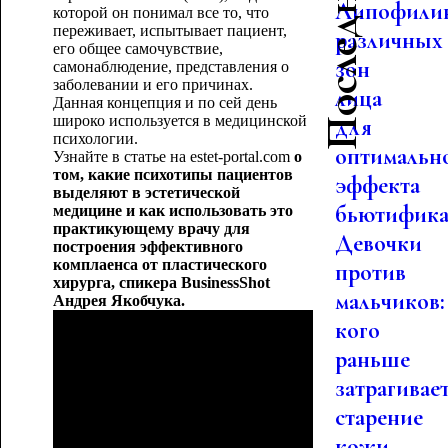
Липофили
которой он понимал все то, что
переживает, испытывает пациент,
различных
его общее самочувствие,
зон
самонаблюдение, представления о
заболевании и его причинах.
лица
Данная концепция и по сей день
широко используется в медицинской
для
психологии.
оптимальн
Узнайте в статье на estet-portal.com
о
том, какие психотипы пациентов
эффекта
выделяют в эстетической
бьютифика.
медицине и как использовать это
практикующему врачу для
Девочки
построения эффективного
комплаенса от пластического
против
хирурга, спикера BusinessShot
мальчиков:
Андрея Якобчука.
кого
раньше
затрагивае
старение
кожи