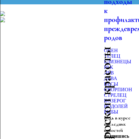
подходы
к
профилакт
преждевре
родов
Гороскоп красоты
ОВЕН
ТЕЛЕЦ
БЛИЗНЕЦЫ
РАК
ЛЕВ
ДЕВА
ВЕСЫ
СКОРПИОН
СТРЕЛЕЦ
КОЗЕРОГ
ВОДОЛЕЙ
РЫБЫ
Будь в курсе
последних
новостей
подпишись