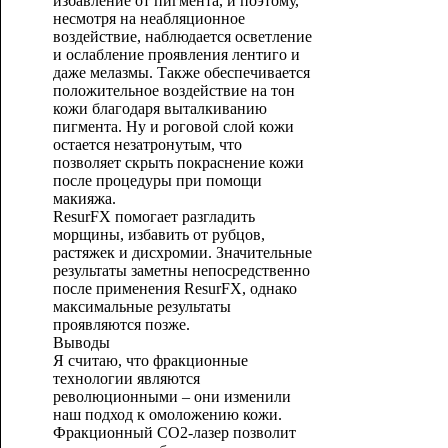
избавление от пигмента, и поэтому,
несмотря на неабляционное
воздействие, наблюдается осветление
и ослабление проявления лентиго и
даже мелазмы. Также обеспечивается
положительное воздействие на тон
кожи благодаря выталкиванию
пигмента. Ну и роговой слой кожи
остается незатронутым, что
позволяет скрыть покраснение кожи
после процедуры при помощи
макияжа.
ResurFX помогает разгладить
морщины, избавить от рубцов,
растяжек и дисхромии. Значительные
результаты заметны непосредственно
после применения ResurFX, однако
максимальные результаты
проявляются позже.
Выводы
Я считаю, что фракционные
технологии являются
революционными – они изменили
наш подход к омоложению кожи.
Фракционный СО2-лазер позволит