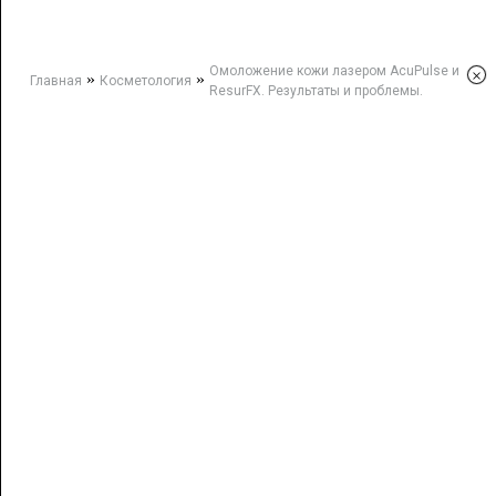
Омоложение кожи лазером AcuPulse и
×
»
»
Главная
Косметология
ResurFX. Результаты и проблемы.