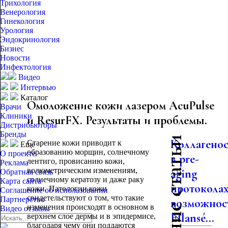
Трихология
Венерология
Гинекология
Урология
Эндокринология
Бизнес
Новости
Инфектология
Видео
Интервью
Каталог
Омоложение кожи лазером AcuPulse
Врачи
Клиники
и ResurFX. Результаты и проблемы.
Дистрибьюторы
Бренды
Последние статьи
Коллагено
Старение кожи приводит к
Еще
образованию морщин, солнечному
О проекте
в pre-
лентиго, провисанию кожи,
Реклама
волюметрическим изменениям,
aging
Обратная связь
солнечному кератозу и даже раку
Карта сайта
протоколах
кожи. Патологии кожи
Соглашение об использовании
свидетельствуют о том, что такие
Партнерство
возможнос
изменения происходят в основном в
Видео отзывы
Ellansé...
верхнем слое дермы и в эпидермисе,
благодаря чему они поддаются