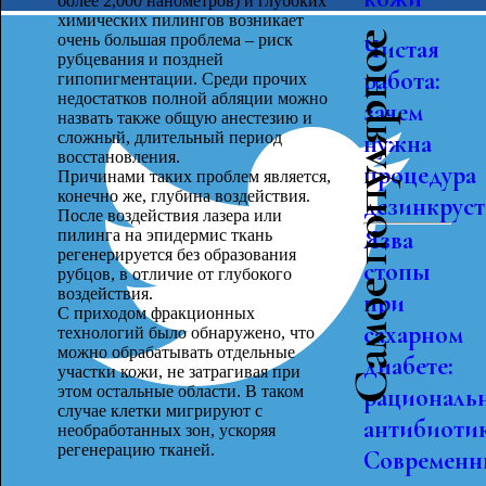
более 2,000 нанометров) и глубоких
химических пилингов возникает
Самое популярное
очень большая проблема – риск
Чистая
рубцевания и поздней
работа:
гипопигментации. Среди прочих
недостатков полной абляции можно
зачем
назвать также общую анестезию и
сложный, длительный период
нужна
восстановления.
процедура
Причинами таких проблем является,
конечно же, глубина воздействия.
дезинкрус
После воздействия лазера или
Язва
пилинга на эпидермис ткань
регенерируется без образования
стопы
рубцов, в отличие от глубокого
воздействия.
при
С приходом фракционных
сахарном
технологий было обнаружено, что
можно обрабатывать отдельные
диабете:
участки кожи, не затрагивая при
этом остальные области. В таком
рациональ
случае клетки мигрируют с
антибиоти
необработанных зон, ускоряя
регенерацию тканей.
Современн