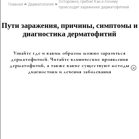
Осторожно, грибок! Как и почему
»
»
Главная
Дерматология
происходит заражение дерматофитией
Пути заражения, причины, симптомы и
диагностика дерматофитий
Узнайте где и каким образом можно заразиться
дерматофитией. Читайте клинические проявления
дерматофитий, а также какие существуют методы
×
диагностики и лечения заболевания