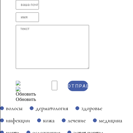
Обновить
волосы
дерматология
здоровье
инфекции
кожа
лечение
медицина
ногти
осложнение
эстет портал