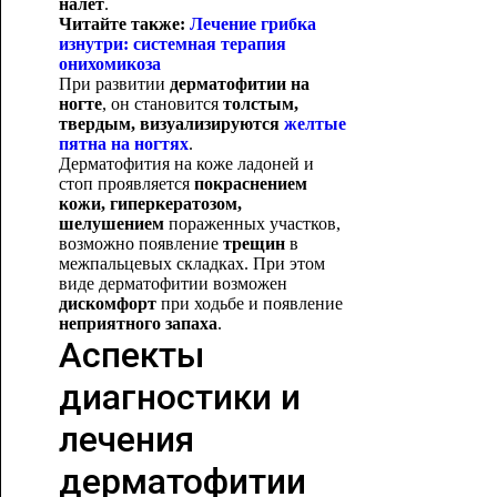
налет
.
Читайте также:
Лечение грибка
изнутри: системная терапия
онихомикоза
При развитии
дерматофитии на
ногте
, он становится
толстым,
твердым, визуализируются
желтые
пятна на ногтях
.
Дерматофития на коже ладоней и
стоп проявляется
покраснением
кожи, гиперкератозом,
шелушением
пораженных участков,
возможно появление
трещин
в
межпальцевых складках. При этом
виде дерматофитии возможен
дискомфо
рт
при ходьбе и появление
неприятного запаха
.
Аспекты
диагностики и
лечения
дерматофитии