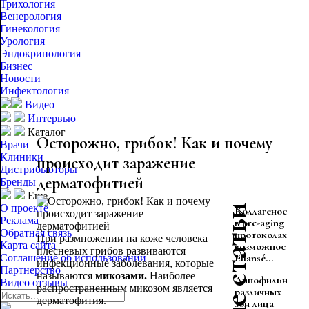
Трихология
Венерология
Гинекология
Урология
Эндокринология
Бизнес
Новости
Инфектология
Видео
Интервью
Каталог
Осторожно, грибок! Как и почему
Врачи
Клиники
происходит заражение
Дистрибьюторы
дерматофитией
Бренды
Еще
О проекте
Коллагеностиму
Реклама
в pre-aging
Обратная связь
протоколах:
При размножении на коже человека
Карта сайта
возможности
плесневых грибов развиваются
Ellansé...
Соглашение об использовании
инфекционные заболевания, которые
Партнерство
называются
микозами.
Наиболее
Липофилинг
Видео отзывы
распространенным микозом является
различных
дерматофития.
зон лица