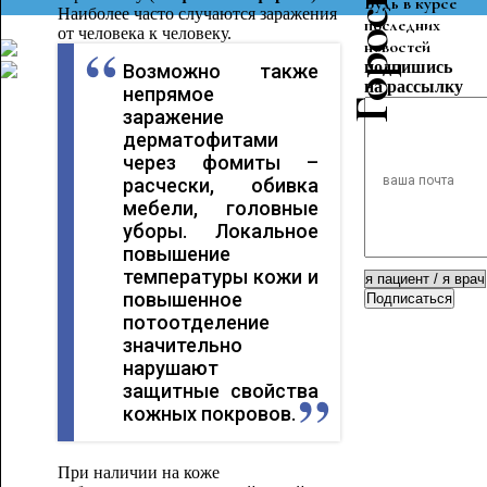
Будь в курсе
Наиболее часто случаются заражения
последних
от человека к человеку.
новостей
подпишись
Возможно также
на рассылку
непрямое
заражение
дерматофитами
через фомиты –
расчески, обивка
мебели, головные
уборы. Локальное
повышение
температуры кожи и
повышенное
Подписаться
потоотделение
значительно
нарушают
защитные свойства
кожных покровов.
При наличии на коже