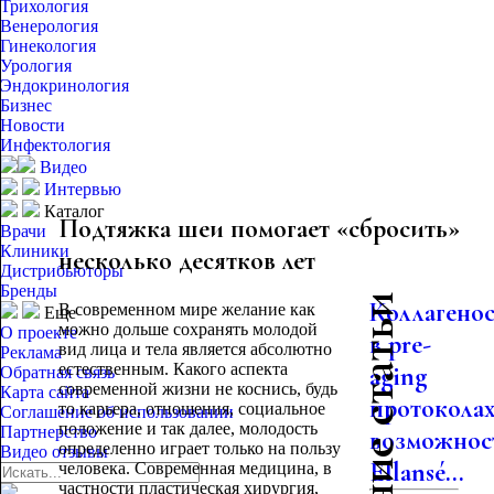
Трихология
Венерология
Гинекология
Урология
Эндокринология
Бизнес
Новости
Инфектология
Видео
Интервью
Каталог
Подтяжка шеи помогает «сбросить»
Врачи
Клиники
несколько десятков лет
Дистрибьюторы
Бренды
Последние статьи
Коллагено
В современном мире желание как
Еще
можно дольше сохранять молодой
О проекте
в pre-
вид лица и тела является абсолютно
Реклама
естественным. Какого аспекта
aging
Обратная связь
современной жизни не коснись, будь
Карта сайта
протоколах
то карьера, отношения, социальное
Соглашение об использовании
положение и так далее, молодость
Партнерство
возможнос
определенно играет только на пользу
Видео отзывы
Ellansé...
человека. Современная медицина, в
частности пластическая хирургия,