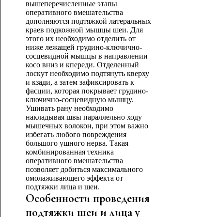
вышеперечисленные этапы
оперативного вмешательства
дополняются подтяжкой латеральных
краев подкожной мышцы шеи. Для
этого их необходимо отделить от
ниже лежащей грудино-ключично-
сосцевидной мышцы в направлении
косо вниз и кпереди. Отделенный
лоскут необходимо подтянуть кверху
и кзади, а затем зафиксировать к
фасции, которая покрывает грудино-
ключично-сосцевидную мышцу.
Ушивать рану необходимо
накладывая швы параллельно ходу
мышечных волокон, при этом важно
избегать любого повреждения
большого ушного нерва. Такая
комбинированная техника
оперативного вмешательства
позволяет добиться максимального
омолаживающего эффекта от
подтяжки лица и шеи.
Особенности проведения
подтяжки шеи и лица у