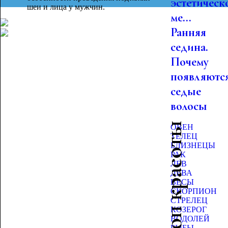
эстетическ
шеи и лица у мужчин.
ме...
Ранняя
седина.
Почему
появляютс
седые
волосы
Гороскоп красоты
ОВЕН
ТЕЛЕЦ
БЛИЗНЕЦЫ
РАК
ЛЕВ
ДЕВА
ВЕСЫ
СКОРПИОН
СТРЕЛЕЦ
КОЗЕРОГ
ВОДОЛЕЙ
РЫБЫ