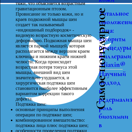
тяжи, что объясняется возрастным
гравитационным птозом.
Самое популярное
Тотальное
Провисание не только кожи, но и
краев подкожной мышцы шеи
омоложени
создает так называемый
лица:
«индюшиный подбородок» -
видимую возрастную косметическую
алгоритм
деформацию. Подкожная мышца шеи
является парной мышцей, которая
процедуры
располагается между верхним краем
филлерами
ключицы и нижним краем нижней
челюсти. Когда происходит
Aliaxin®
возрастная потеря тонуса этой
Научный
мышцы, внешний вид шеи
значительно ухудшается, и
подход
хирургическая подтяжка шеи
становится наиболее эффективным
к
вариантом коррекции такого
редермализ
дефекта.
Подтяжка шеи:
роль
основные принципы выполнения
операции по подтяжке шеи;
биохимии
комбинированное вмешательство:
в
подтяжка лица плюс подтяжка шеи;
особенности проведения подтяжки