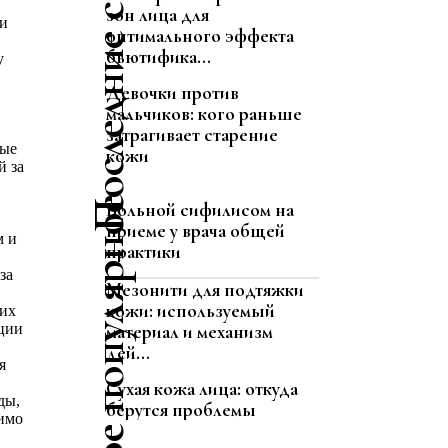
Последние статьи
зон лица для
 и
оптимального эффекта
бьютифика...
у
Девочки против
мальчиков: кого раньше
затрагивает старение
ные
кожи
й за
Самое популярное
Больной сифилисом на
приеме у врача общей
м и
практики
за
Мезонити для подтяжки
кожи: используемый
ших
ации
материал и механизм
дей...
я
Сухая кожа лица: откуда
ды,
берутся проблемы
мимо