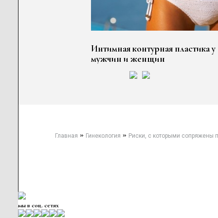
Интимная контурная пластика у
мужчин и женщин
»
»
Главная
Гинекология
Риски, с которыми сопряжены 
мы в соц. сетях