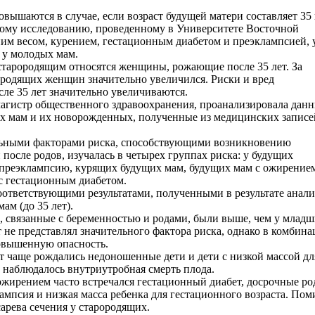
овышаются в случае, если возраст будущей матери составляет 35
ному исследованию, проведенному в Университете Восточной
им весом, курением, гестационным диабетом и преэклампсией, 
 у молодых мам.
 старородящим относятся женщины, рожающие после 35 лет. За
ородящих женщин значительно увеличился. Риски и вред
ле 35 лет значительно увеличиваются.
магистр общественного здравоохранения, проанализировала дан
х мам и их новорожденных, полученные из медицинских записе
льными факторами риска, способствующими возникновению
после родов, изучалась в четырех группах риска: у будущих
 преэклампсию, курящих будущих мам, будущих мам с ожирение
с гестационным диабетом.
оответствующими результатами, полученными в результате анали
м (до 35 лет).
и, связанные с беременностью и родами, были выше, чем у млад
т не представлял значительного фактора риска, однако в комбин
повышенную опасность.
т чаще рождались недоношенные дети и дети с низкой массой дл
е наблюдалось внутриутробная смерть плода.
жирением часто встречался гестационный диабет, досрочные ро
ампсия и низкая масса ребенка для гестационного возраста. По
арева сечения у старородящих.