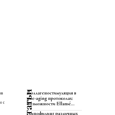
Коллагеностимуляция в
ов
pre-aging протоколах:
и с
возможности Ellansé...
Липофилинг различных