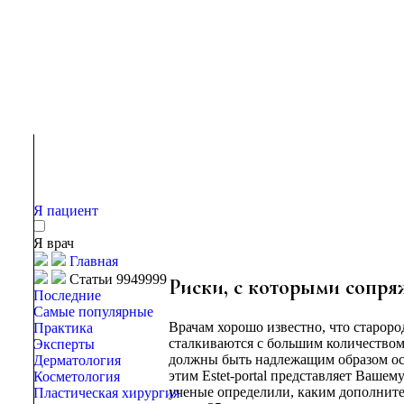
Я пациент
Я врач
Главная
Статьи 9949999
Риски, с которыми сопр
Последние
Самые популярные
Врачам хорошо известно, что старор
Практика
сталкиваются с большим количество
Эксперты
должны быть надлежащим образом осв
Дерматология
этим Estet-portal представляет Ваше
Косметология
ученые определили, каким дополнит
Пластическая хирургия