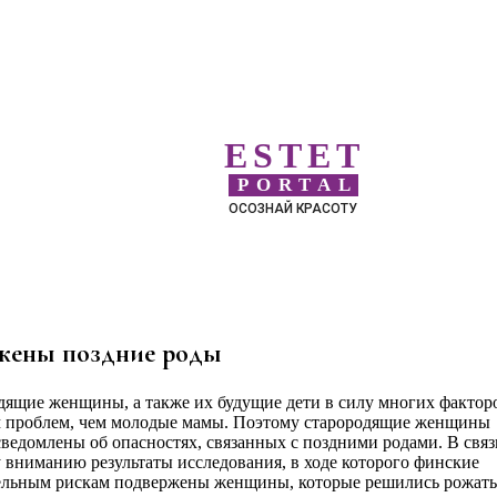
ESTET
PORTAL
ОСОЗНАЙ КРАСОТУ
яжены поздние роды
одящие женщины, а также их будущие дети в силу многих фактор
м проблем, чем молодые мамы. Поэтому старородящие женщины
едомлены об опасностях, связанных с поздними родами. В связ
му вниманию результаты исследования, в ходе которого финские
ельным рискам подвержены женщины, которые решились рожать