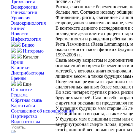
после 35 лет.
Трихология
Риски, связанные с беременностью, п
Венерология
больше лет. Согласно новому обшир
Гинекология
Финляндии, риски, связанные с лишн
Урология
старородящих значительно выше, чем
Эндокринология
В контексте данного исследования к
Бизнес
последние десятилетия процент стар
Новости
беременности и рождения ребенка пос
Инфектология
Рита Ламминпаа (Reeta Lamminpaa), 
Видео
около семисот тысяч финских будущи
Интервью
1997-2008 гг.
Каталог
Связь между возрастом и дополните
Врачи
осложнений во время беременности и 
Клиники
матерей, у которых диагностировали
Дистрибьюторы
лишним весом, а также будущих мам 
Бренды
Полученные результаты сравнили с с
Еще
аналогичных данных более молодых ма
О проекте
Во всех четырех группах риска риск
Реклама
будущих матерей. Сам по себе возрас
Обратная связь
с другими рисками он представлял 
Карта сайта
У курящих будущих мам старше 35 ле
Соглашение об использовании
гестационного возраста, а также чащ
Партнерство
У будущих мам с лишним весом или о
Видео отзывы
внутриутробная смерть плода, преэкл
этого, лишний вес повышает риск кес