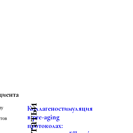
циента
Коллагеностимуляция
му
в pre-aging
стов
протоколах: