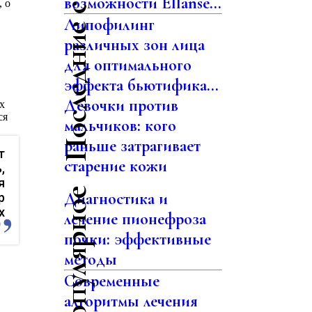
Последние статьи
возможности Ellansé...
 о
Липофилинг
различных зон лица
для оптимального
эффекта бьютифика...
Девочки против
х
ся
мальчиков: кого
раньше затрагивает
т
старение кожи
,
я
Самое популярное
Диагностика и
р
х
лечение пионефроза
почки: эффективные
методы
Современные
алгоритмы лечения