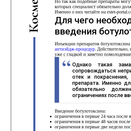
Но так как подобные препараты могу
е
которых специалист обязательно дол
м
Именно о них читайте на estet-portal.
с
Для чего необхо
о
К
введения ботуло
Инъекции препаратов ботулотоксина
антиэйдж-процедур
. Действительно, 
уже с гладкой и заметно помолодевш
Однако такая зама
сопровождаться непр
отек и покраснения
препарата. Именно дл
обязательно долже
ограничениях после вв
Введение ботулотоксина:
ограничения в первые 24 часа после 
ограничения в первые 48 часов после
ограничения в первые две недели пос