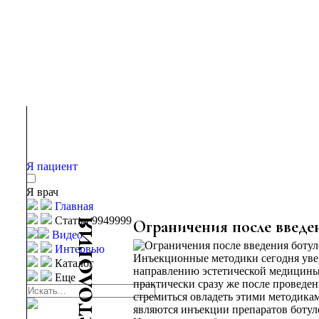
Я пациент
Я врач
Главная
Статьи 9949999
я
Ограничения после введен
Видео
и
Интервью
г
Инъекционные методики сегодня уве
Каталог
о
направлению эстетической медицины
Еще
л
практически сразу же после проведе
о
стремиться овладеть этими методик
т
являются инъекции препаратов боту