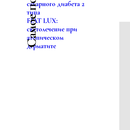
сахарного диабета 2
типа
FIAT LUX:
светолечение при
атопическом
дерматите