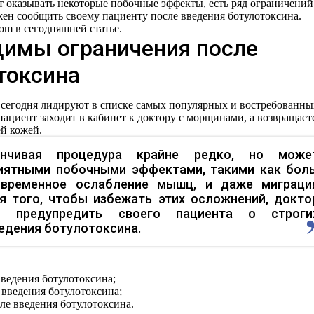
т оказывать некоторые побочные эффекты, есть ряд ограничений,
жен сообщить своему пациенту после введения ботулотоксина.
com в сегодняшней статье.
димы ограничения после
токсина
 сегодня лидируют в списке самых популярных и востребованны
пациент заходит в кабинет к доктору с морщинами, а возвращает
ей кожей.
нчивая процедура крайне редко, но може
иятными побочными эффектами, такими как боль
, временное ослабление мышц, и даже миграци
я того, чтобы избежать этих осложнений, докто
н предупредить своего пациента о строги
едения ботулотоксина.
введения ботулотоксина;
 введения ботулотоксина;
ле введения ботулотоксина.