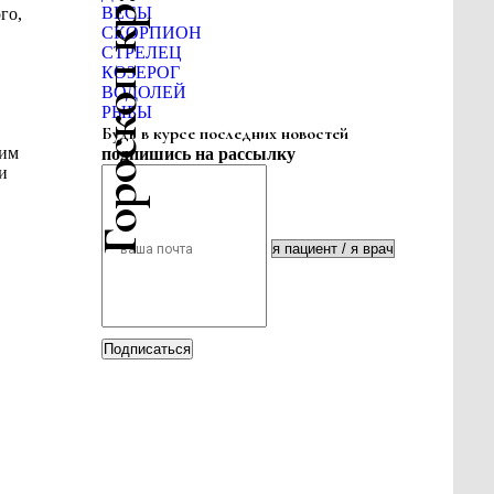
Гороскоп красоты
ВЕСЫ
го,
СКОРПИОН
СТРЕЛЕЦ
КОЗЕРОГ
ВОДОЛЕЙ
РЫБЫ
Будь в курсе последних новостей
чим
подпишись на рассылку
и
Подписаться