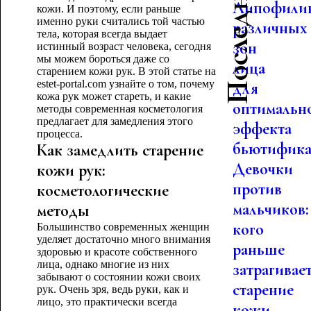
Липофили
кожи. И поэтому, если раньше
именно руки считались той частью
различных
тела, которая всегда выдает
зон
истинный возраст человека, сегодня
мы можем бороться даже со
лица
старением кожи рук. В этой статье на
estet-portal.com узнайте о том, почему
для
кожа рук может стареть, и какие
оптимальн
методы современная косметология
предлагает для замедления этого
эффекта
процесса.
бьютифика.
Как замедлить старение
Девочки
кожи рук:
против
косметологические
мальчиков:
методы
кого
Большинство современных женщин
уделяет достаточно много внимания
раньше
здоровью и красоте собственного
лица, однако многие из них
затрагивае
забывают о состоянии кожи своих
старение
рук. Очень зря, ведь руки, как и
лицо, это практически всегда
кожи