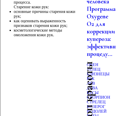
человека
процесса.
Старение кожи рук:
Программа
основные причины старения кожи
Oxygene
рук;
как оценивать выраженность
O2 для
признаков старения кожи рук;
коррекции
косметологические методы
омоложения кожи рук.
купероза:
эффективн
процеду...
Гороскоп красоты
ОВЕН
ТЕЛЕЦ
БЛИЗНЕЦЫ
РАК
ЛЕВ
ДЕВА
ВЕСЫ
СКОРПИОН
СТРЕЛЕЦ
КОЗЕРОГ
ВОДОЛЕЙ
РЫБЫ