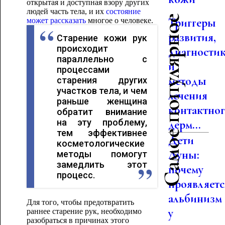
открытая и доступная взору других
людей часть тела, и их
состояние
Самое популярное
Триггеры
может рассказать
многое о человеке.
развития,
Старение кожи рук
происходит
диагности
параллельно с
и
процессами
методы
старения других
участков тела, и чем
лечения
раньше женщина
контактно
обратит внимание
на эту проблему,
дерм...
тем эффективнее
Дети
косметологические
Луны:
методы помогут
замедлить этот
почему
процесс.
проявляетс
альбинизм
Для того, чтобы предотвратить
у
раннее старение рук, необходимо
разобраться в причинах этого