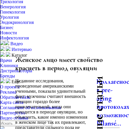
Трихология
Венерология
Гинекология
Урология
Эндокринология
Бизнес
Новости
Инфектология
Видео
Интервью
Каталог
Женское лицо имеет свойство
Врачи
Клиники
краснеть в период овуляции
Дистрибьюторы
Бренды
Последние статьи
Коллагено
Недавние исследования,
Еще
проведенные американскими
О проекте
в pre-
ученными, показали удивительный
Реклама
факт: мужчины считают внешность
aging
Обратная связь
женщин гораздо более
Карта сайта
протоколах
привлекательной, когда они
Соглашение об использовании
находится в периоде овуляции, но
Партнерство
возможнос
объяснить, какие именно изменения
Видео отзывы
Ellansé...
в женском лице так их привлекают,
представители сильного пола не