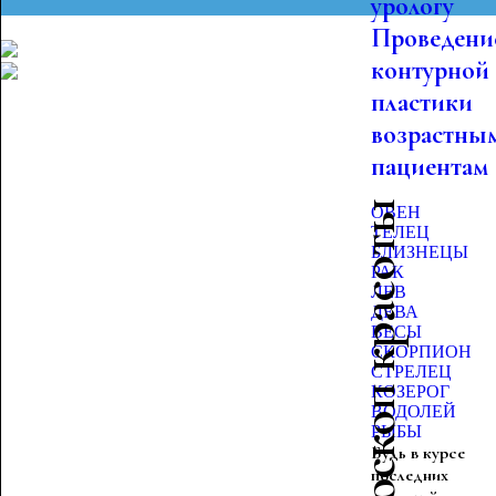
урологу
Проведени
контурной
пластики
возрастны
пациентам
Гороскоп красоты
ОВЕН
ТЕЛЕЦ
БЛИЗНЕЦЫ
РАК
ЛЕВ
ДЕВА
ВЕСЫ
СКОРПИОН
СТРЕЛЕЦ
КОЗЕРОГ
ВОДОЛЕЙ
РЫБЫ
Будь в курсе
последних