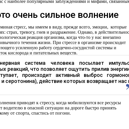
т вас с наиболее популярными заблуждениями и мифами, связанны
это очень сильное волнение
поминая стресс, мы имеем в виду, прежде всего, эмоции, которые
: страх, тревогу, гнев и раздражение. Однако, в действительно
иологическая реакция организма, когда что-то у нас внезапно
ривычного течения жизни. При стрессе в организме происходит
ующего усиленную работу сердечно-сосудистой системы и
ток кислорода и питательных веществ.
ервная система человека посылает импульс
х реакций, что позволяет ощутить прилив энергии
ступает, происходит активный выброс гормоно
и серотонина), действие которых возвращает нас 
волнения приводят к стрессу, когда мобилизуются все ресурсы
ет водителю в опасной ситуации на дороге быстро принять
кому от спорта, спастись от погони.