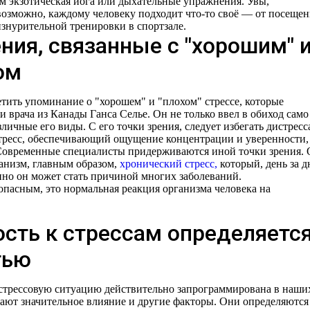
ем экзотическая йога или дыхательные упражнения. Увы,
озможно, каждому человеку подходит что-то своё — от посещен
знурительной тренировки в спортзале.
ния, связанные с "хорошим" 
ом
тить упоминание о "хорошем" и "плохом" стрессе, которые
и врача из Канады Ганса Селье. Он не только ввел в обиход само
зличные его виды. С его точки зрения, следует избегать дистресс
тресс, обеспечивающий ощущение концентрации и уверенности,
Современные специалисты придерживаются иной точки зрения.
ганизм, главным образом,
хронический стресс,
который, день за д
нно он может стать причиной многих заболеваний.
 опасным, это нормальная реакция организма человека на
ость к стрессам определяетс
тью
а стрессовую ситуацию действительно запрограммирована в наши
ают значительное влияние и другие факторы. Они определяются