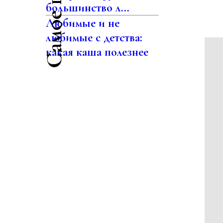
большинство л...
Любимые и не
любимые с детства:
какая каша полезнее