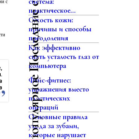
Последние статьи
система:
ми с
практическое...
Сухость кожи:
причины и способы
сти
преодоления
Как эффективно
снять усталость глаз от
компьютера
,
.
Самое популярное
Фейс-фитнес:
в
в
упражнения вместо
пластических
операций
Основные правила
ухода за зубами,
которые нарушает