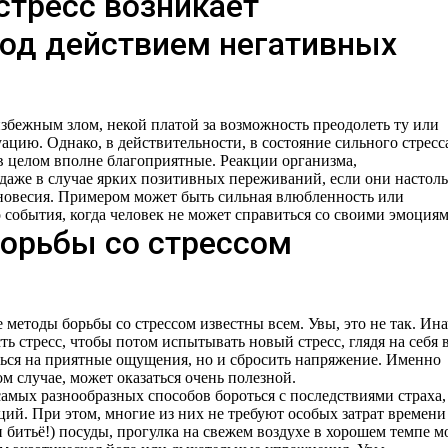
стресс возникает
од действием негативных
збежным злом, некой платой за возможность преодолеть ту или
цию. Однако, в действительности, в состояние сильного стресс
в целом вполне благоприятные. Реакции организма,
 даже в случае ярких позитивных переживаний, если они настоль
новесия. Примером может быть сильная влюбленность или
события, когда человек не может справиться со своими эмоциям
орьбы со стрессом
методы борьбы со стрессом известны всем. Увы, это не так. Ина
ь стресс, чтобы потом испытывать новый стресс, глядя на себя 
ться на приятные ощущения, но и сбросить напряжение. Именно
м случае, может оказаться очень полезной.
амых разнообразных способов бороться с последствиями страха,
ий. При этом, многие из них не требуют особых затрат времени
и битьё!) посуды, прогулка на свежем воздухе в хорошем темпе м