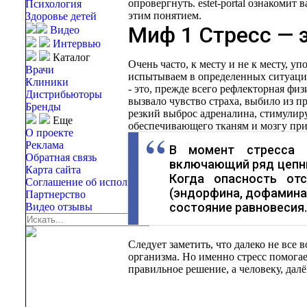
опровергнуть. estet-portal ознакоми
Психология
этим понятием.
Здоровье детей
Миф 1 Стресс — 
Видео
Интервью
Каталог
Очень часто, к месту и не к месту, у
Врачи
испытываем в определенных ситуациях
Клиники
- это, прежде всего рефлекторная физ
Дистрибьюторы
вызвало чувство страха, выбило из п
Бренды
резкий выброс адреналина, стимулир
Еще
обеспечивающего тканям и мозгу при
О проекте
Реклама
В момент стресса н
Обратная связь
включающий ряд цепны
Карта сайта
Когда опасность от
Соглашение об использовании
(эндорфина, дофамина 
Партнерство
состояние равновесия.
Видео отзывы
Следует заметить, что далеко не все 
организма. Но именно стресс помога
правильное решение, а человеку, далё