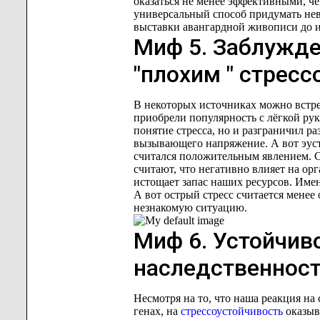
оказаться не менее эффективными, ч
универсальный способ придумать нев
выставки авангардной живописи до и
Миф 5. Заблужде
"плохим " стресс
В некоторых источниках можно встре
приобрели популярность с лёгкой рук
понятие стресса, но и разграничил ра
вызывающего напряжение. А вот эус
считался положительным явлением. 
считают, что негативно влияет на ор
истощает запас наших ресурсов. Име
А вот острый стресс считается менее
незнакомую ситуацию.
Миф 6. Устойчив
наследственнос
Несмотря на то, что наша реакция н
генах, на
стрессоустойчивость
оказыв