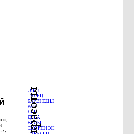
ОВЕН
ТЕЛЕЦ
й
БЛИЗНЕЦЫ
РАК
ЛЕВ
ДЕВА
тно,
ВЕСЫ
на
СКОРПИОН
са,
СТРЕЛЕЦ