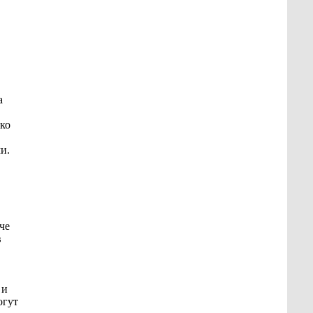
а
ко
и.
че
в
 и
огут