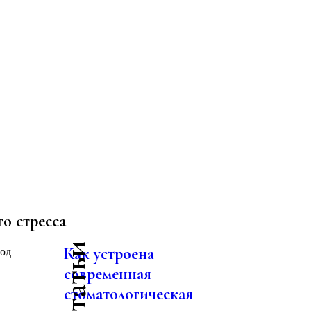
о стресса
Как устроена
под
современная
стоматологическая