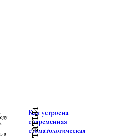
Как устроена
,
году
современная
s,
стоматологическая
ь в