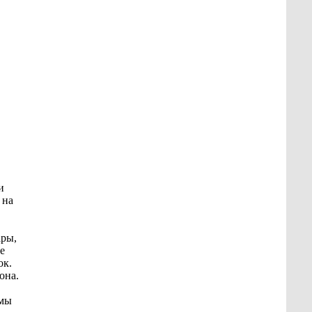
и
 на
ары,
е
ок.
она.
 мы