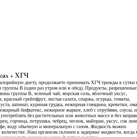
кал + ХГЧ
калорийную диету, продолжаете принимать ХГЧ трижды в сутки 
группы В (один раз утром или в обед). Продукты, разрешенные
ины группы В, зеленый чай, морская соль, яблочный уксус,
, красный грейпфрут, листья салата, спаржа, огурцы, томаты,
пуста, шпинат, куриная грудка, нежирная говядина, креветки, ом
 нежирный бифштекс, нежирное жаркое, хлеб с отрубями, соусы, н
употреблять без растительных или животных масел и без заправ
рец, горчица, петрушка, чебрец, чеснок, майоран, уксус, сок лим
кофе, воду обычную и минеральную с газом. Жидкость можно
 количестве. Наш организм склонен к задержке жидкости, когда