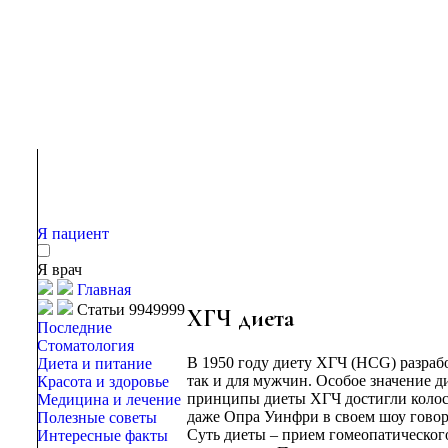
Я пациент
Я врач
Главная
Статьи 9949999
ХГЧ диета
Последние
Стоматология
В 1950 году диету ХГЧ (HCG) разраб
Диета и питание
так и для мужчин. Особое значение ди
Красота и здоровье
принципы диеты ХГЧ достигли колосс
Медицина и лечение
даже Опра Уинфри в своем шоу говор
Полезные советы
Суть диеты – прием гомеопатическог
Интересные факты