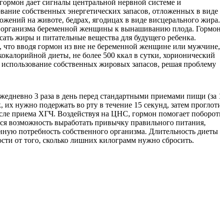
 гормон дает сигналы центральной нервной системе и
ование собственных энергетических запасов, отложенных в виде
жений на животе, бедрах, ягодицах в виде висцерального жира.
я организма беременной женщины к вынашиванию плода. Гормо
ать жиры и питательные вещества для будущего ребенка.
 что вводя гормон из вне не беременной женщине или мужчине,
окалорийной диеты, не более 500 ккал в сутки, хорионический
 использование собственных жировых запасов, решая проблему
едневно 3 раза в день перед стандартными приемами пищи (за 
 их нужно подержать во рту в течение 15 секунд, затем проглоти
сле приема ХГЧ. Воздействуя на ЦНС, гормон помогает поборот
ется возможность выработать привычку правильного питания,
нную потребность собственного организма. Длительность диеты
мости от того, сколько лишних килограмм нужно сбросить.