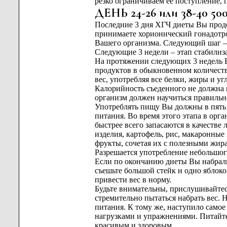
резко ограничиваем ее поступление, 
ДЕНЬ 24-26 или 38-40 50
Последние 3 дня ХГЧ диеты Вы продо
принимаете хорионический гонадотро
Вашего организма. Следующий шаг –
Следующие 3 недели – этап стабилиза
На протяжении следующих 3 недель В
продуктов в обыкновенном количеств
вес, употребляя все белки, жиры и у
Калорийность съеденного не должна 
организм должен научиться правильно
Употреблять пищу Вы должны в пять п
питания. Во время этого этапа в орга
быстрее всего запасаются в качестве
изделия, картофель, рис, макаронные
фрукты, сочетая их с полезными жира
Разрешается употребление небольшого
Если по окончанию диеты Вы набрали 3
съешьте большой стейк и одно яблоко
привести вес в норму.
Будьте внимательны, прислушивайтес
стремительно пытаться набрать вес. 
питания. К тому же, наступило самое
нагрузками и упражнениями. Питайтес
красивым и здоровым.