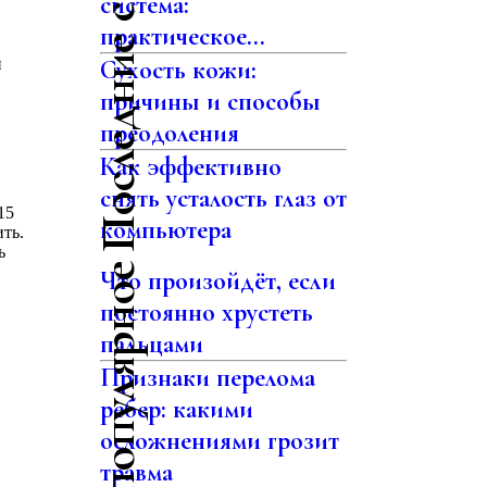
Последние статьи
система:
практическое...
н
Сухость кожи:
причины и способы
преодоления
Как эффективно
снять усталость глаз от
15
компьютера
ть.
ь
Самое популярное
Что произойдёт, если
постоянно хрустеть
пальцами
Признаки перелома
ребер: какими
осложнениями грозит
травма