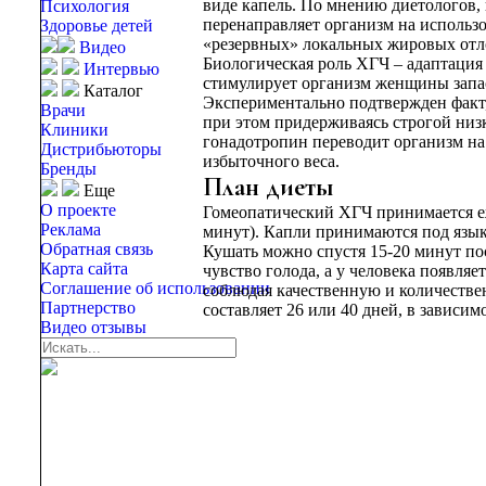
виде капель. По мнению диетологов,
Психология
перенаправляет организм на использ
Здоровье детей
«резервных» локальных жировых отло
Видео
Биологическая роль ХГЧ – адаптаци
Интервью
стимулирует организм женщины запас
Каталог
Экспериментально подтвержден факт,
Врачи
при этом придерживаясь строгой низк
Клиники
гонадотропин переводит организм на
Дистрибьюторы
избыточного веса.
Бренды
План диеты
Еще
О проекте
Гомеопатический ХГЧ принимается еж
Реклама
минут). Капли принимаются под язык,
Обратная связь
Кушать можно спустя 15-20 минут по
Карта сайта
чувство голода, а у человека появля
Соглашение об использовании
соблюдая качественную и количестве
Партнерство
составляет 26 или 40 дней, в зависи
Видео отзывы