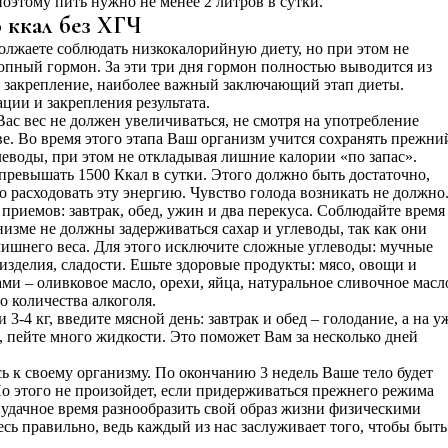
поэтому пить нужно не менее 2 литров в сутки.
0 ккал без ХГЧ
лжаете соблюдать низкокалорийную диету, но при этом не
пный гормон. За эти три дня гормон полностью выводится из
 закрепление, наиболее важный заключающий этап диеты.
ции и закрепления результата.
ас вес не должен увеличиваться, не смотря на употребление
е. Во время этого этапа Ваш организм учится сохранять прежни
глеводы, при этом не откладывая лишние калории «по запас».
превышать 1500 Ккал в сутки. Этого должно быть достаточно,
 расходовать эту энергию. Чувство голода возникать не должно
риемов: завтрак, обед, ужин и два перекуса. Соблюдайте время
низме не должны задерживаться сахар и углеводы, так как они
 лишнего веса. Для этого исключите сложные углеводы: мучные
 изделия, сладости. Ешьте здоровые продукты: мясо, овощи и
ми – оливковое масло, орехи, яйца, натуральное сливочное масл
 количества алкоголя.
-4 кг, введите мясной день: завтрак и обед – голодание, а на 
, пейте много жидкости. Это поможет Вам за несколько дней
ь к своему организму. По окончанию 3 недель Ваше тело будет
Но этого не произойдет, если придерживаться прежнего режима
 удачное время разнообразить свой образ жизни физическими
ь правильно, ведь каждый из нас заслуживает того, чтобы быть