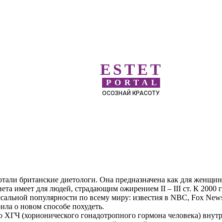
ESTET
PORTAL
ОСОЗНАЙ КРАСОТУ
отали британские диетологи. Она предназначена как для женщин
ета имеет для людей, страдающим ожирением II – III ст. К 2000 
альной популярности по всему миру: известия в NBC, Fox New
ила о новом способе похудеть.
о ХГЧ (хорионического гонадотропного гормона человека) внутр