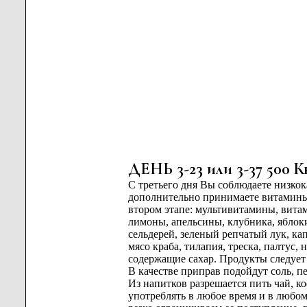
ДЕНЬ 3-23 или 3-37 500 К
С третьего дня Вы соблюдаете низко
дополнительно принимаете витамины 
втором этапе: мультивитамины, витам
лимоны, апельсины, клубника, яблоки
сельдерей, зеленый репчатый лук, ка
мясо краба, тилапия, треска, палтус,
содержащие сахар. Продукты следует 
В качестве приправ подойдут соль, пе
Из напитков разрешается пить чай, 
употреблять в любое время и в любом