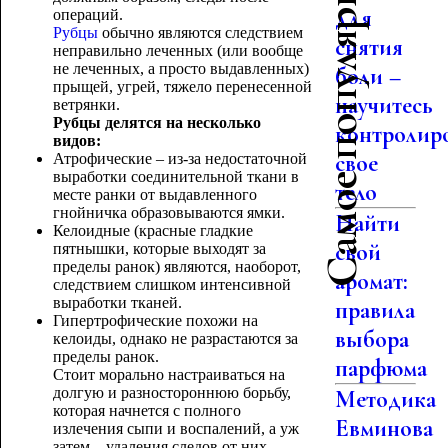
Самое популярное
для
операций.
Рубцы
обычно являются следствием
снятия
неправильно леченных (или вообще
не леченных, а просто выдавленных)
боли –
прыщей, угрей, тяжело перенесенной
научитесь
ветрянки.
Рубцы делятся на несколько
контролир
видов:
свое
Атрофические – из-за недостаточной
выработки соединительной ткани в
тело
месте ранки от выдавленного
гнойничка образовываются ямки.
Найти
Келоидные (красные гладкие
свой
пятнышки, которые выходят за
пределы ранок) являются, наоборот,
аромат:
следствием слишком интенсивной
выработки тканей.
правила
Гипертрофические похожи на
выбора
келоиды, однако не разрастаются за
пределы ранок.
парфюма
Стоит морально настраиваться на
долгую и разностороннюю борьбу,
Методика
которая начнется с полного
Евминова
излечения сыпи и воспалений, а уж
затем – удаления следов от них.