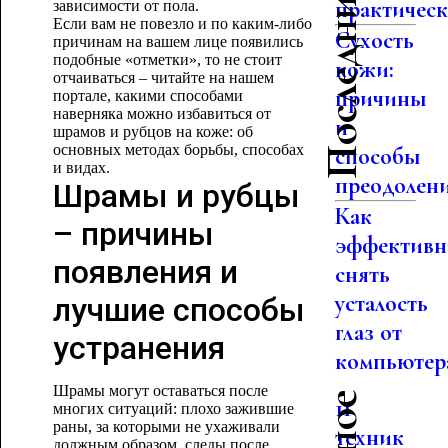
Последние статьи
практическо
зависимости от пола.
Если вам не повезло и по каким-либо
Сухость
причинам на вашем лице появились
подобные «отметки», то не стоит
кожи:
отчаиваться – читайте на нашем
причины
портале, какими способами
наверняка можно избавиться от
и
шрамов и рубцов на коже: об
основных методах борьбы, способах
способы
и видах.
преодолен
Шрамы и рубцы
Как
– причины
эффективн
появления и
снять
усталость
лучшие способы
глаз от
устранения
компьютер
Шрамы могут оставаться после
11
многих ситуаций: плохо зажившие
раны, за которыми не ухаживали
техник
должным образом, следы после