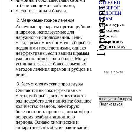
Гороскоп красоты
лимонный сок, известный своими
СТРЕЛЕЦ
отбеливающими свойствами;
КОЗЕРОГ
маски из глины и бодяги.
ВОДОЛЕЙ
РЫБЫ
Медикаментозное лечение
Будь в курсе
Аптечные препараты против рубцов
последних
и шрамов, используемые для
новостей
наружного использования. Гели,
подпишись
мази, кремы могут помочь в борьбе с
на рассылку
недавними последствиями, однако
неэффективны, если вашим шрамам
уже исполнился год и более. Могут
усиливать эффект более серьезных
методов лечения шрамов и рубцов на
лице.
Косметологические процедуры
Считаются высокоэффективным
методом борьбы, хотя могут иметь
ряд неудобств для пациента: большое
Подписаться
количество сеансов, некоторую
болезненность процесса, дискомфорт
во время реабилитационного
периода. Однако химические и
аппаратные способы выравнивания