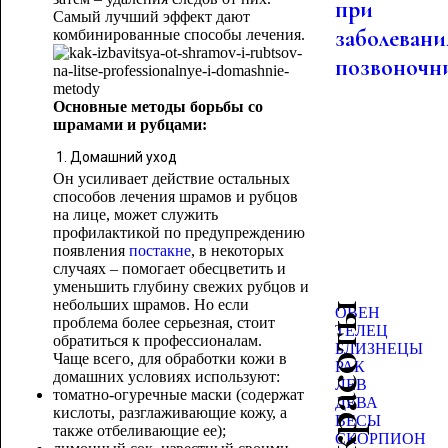
при
Самый лучший эффект дают
заболевани
комбинированные способы лечения.
позвоночн
Основные методы борьбы со
шрамами и рубцами:
Домашний уход
Он усиливает действие остальных
способов лечения шрамов и рубцов
на лице, может служить
профилактикой по предупреждению
появления
постакне
, в некоторых
случаях – помогает обесцветить и
уменьшить глубину свежих рубцов и
небольших шрамов. Но если
ОВЕН
проблема более серьезная, стоит
ТЕЛЕЦ
обратиться к профессионалам.
БЛИЗНЕЦЫ
Чаще всего, для обработки кожи в
РАК
домашних условиях используют:
ЛЕВ
томатно-огуречные маски (содержат
ДЕВА
кислоты, разглаживающие кожу, а
ВЕСЫ
также отбеливающие ее);
СКОРПИОН