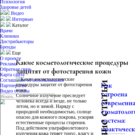
Психология
Здоровье детей
Видео
Интервью
Каталог
Врачи
Клиники
Дистрибьюторы
Бренды
Еще
О проекте
Какие косметологические процедуры
Реклама
Обратная связь
защитят от фотостарения кожи
Карта сайта
Соглашение об использовании
Последние статьи
Как
Партнерство
Видео отзывы
устроена
Солнечное излучение преследует
человека всегда и везде, не только
современн
летом, но и зимой. Наряду с
стоматолог
природной необходимостью, солнце
опасно для кожного покрова, ускоряя
система:
естественные процессы старения.
практическо
Под действием ультрафиолетового
излучения кожа теряет тонус, влагу и