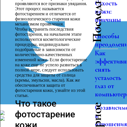
Сухость
проявляются все признаки увядания.
Этот процесс называется
кожи:
фотостарением и отличается от
причины
физиологического старения кожи
механизмом проявления.
и
Чтобы устранить последствия
фотостарения, на начальном этапе
способы
используются косметологические
преодолен
процедуры, индивидуально
подобранные в зависимости от
Как
количественно-качественных
изменений кожи. Если фотостарение
эффективн
на коже еще не успело развиться в
снять
полной мере, следует использовать
средства для защиты от солнца
усталость
(кремы, эмульсии, масла). Как же
глаз от
обеспечивается защита от
фотостарения кожи, узнайте из этой
компьютер
статьи.
Что такое
Созависим
фотостарение
в
кожи
отношения