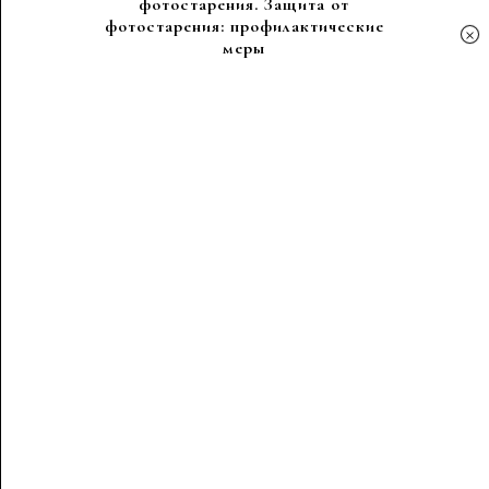
фотостарения. Защита от
фотостарения: профилактические
×
меры