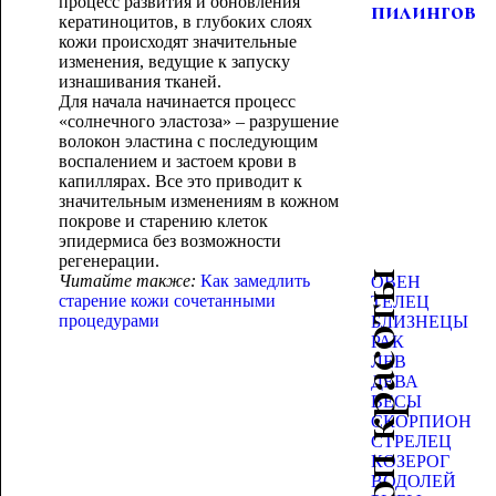
процесс развития и обновления
пилингов
кератиноцитов, в глубоких слоях
кожи происходят значительные
изменения, ведущие к запуску
изнашивания тканей.
Для начала начинается процесс
«солнечного эластоза» – разрушение
волокон эластина с последующим
воспалением и застоем крови в
капиллярах. Все это приводит к
значительным изменениям в кожном
покрове и старению клеток
эпидермиса без возможности
регенерации.
Гороскоп красоты
Читайте также:
Как замедлить
ОВЕН
старение кожи сочетанными
ТЕЛЕЦ
процедурами
БЛИЗНЕЦЫ
РАК
ЛЕВ
ДЕВА
ВЕСЫ
СКОРПИОН
СТРЕЛЕЦ
КОЗЕРОГ
ВОДОЛЕЙ