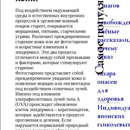
Самое популярное
7 шагов
Под воздействием окружающей
к
среды и естественных внутренних
освобожд
процессов в организме кожный
покров стареет, покрывается
Учёные
морщинами, пятнами, старческими
угрями. Различают преждевременное
рассказали
старение кожи или же фотостарение
почему
и возрастные изменения в
эпидермисе. Эти два процесса
отказ
отличаются между собой признаками
и факторами, которые стимулируют
от
старение.
сахара
Фотостарение представляет собой
преждевременное увядание кожи и
опасен
появление морщин или пигментации
для
под воздействием солнечных лучей.
Именно под влиянием
здоровья
ультрафиолетовых лучей типа А
(UVA) происходит обновление
Индивидуа
клеток эпидермиса – кератиноцитов,
японских
которые задействуются в процессе
ороговения и деления. Если
гликолевы
нарушается нормальный природный