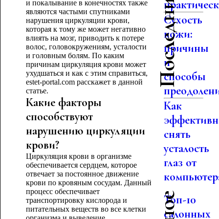
Последние статьи
практическо
и покалывание в конечностях также
являются частыми спутниками
Сухость
нарушения циркуляции крови,
которая к тому же может негативно
кожи:
влиять на мозг, приводить к потере
причины
волос, головокружениям, усталости
и головным болям. По каким
и
причинам циркуляция крови может
ухудшаться и как с этим справиться,
способы
estet-portal.com расскажет в данной
преодолен
статье.
Какие факторы
Как
способствуют
эффективн
нарушению циркуляции
снять
крови?
усталость
Циркуляция крови в организме
глаз от
обеспечивается сердцем, которое
отвечает за постоянное движение
компьютер
крови по кровяным сосудам. Данный
процесс обеспечивает
Топ-10
транспортировку кислорода и
питательных веществ во все клетки
салонных
организма и выведение