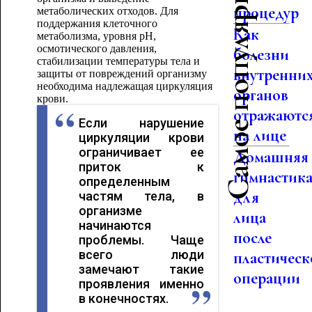
Самое популярное
процедур
метаболических отходов. Для
поддержания клеточного
Как
метаболизма, уровня рН,
осмотического давления,
болезни
стабилизации температуры тела и
внутренни
защиты от повреждений организму
необходима надлежащая циркуляция
органов
крови.
отражаютс
Если нарушение
на лице
циркуляции крови
ограничивает ее
Домашняя
приток к
гимнастик
определенным
для
частям тела, в
организме
лица
начинаются
после
проблемы. Чаще
всего люди
пластическ
замечают такие
операции
проявления именно
в конечностях.