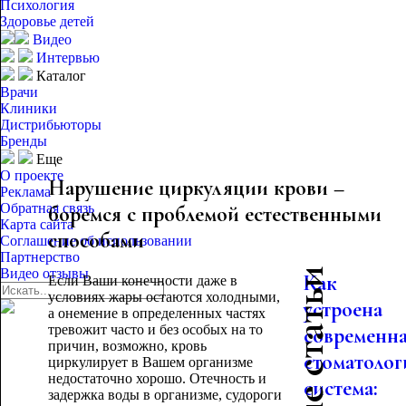
Психология
Здоровье детей
Видео
Интервью
Каталог
Врачи
Клиники
Дистрибьюторы
Бренды
Еще
О проекте
Нарушение циркуляции крови –
Реклама
Обратная связь
боремся с проблемой естественными
Карта сайта
способами
Соглашение об использовании
Партнерство
Видео отзывы
Как
Если Ваши конечности даже в
условиях жары остаются холодными,
устроена
а онемение в определенных частях
тревожит часто и без особых на то
современн
причин, возможно, кровь
стоматолог
циркулирует в Вашем организме
недостаточно хорошо. Отечность и
система:
задержка воды в организме, судороги