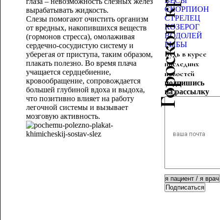
Гороскоп красоты
ВЕСЫ
глаза – невозможность слезных желез
СКОРПИОН
вырабатывать жидкость.
СТРЕЛЕЦ
Слезы помогают очистить организм
КОЗЕРОГ
от вредных, накопившихся веществ
ВОДОЛЕЙ
(гормонов стресса), омолаживая
РЫБЫ
сердечно-сосудистую систему и
Будь в курсе
уберегая от приступа, таким образом,
плакать полезно. Во время плача
последних
учащается сердцебиение,
новостей
кровообращение, сопровождается
подпишись
большей глубиной вдоха и выдоха,
на рассылку
что позитивно влияет на работу
легочной системы и вызывает
мозговую активность.
Подписаться