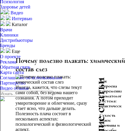
Психология
Здоровье детей
Видео
Интервью
Каталог
Врачи
Клиники
Дистрибьюторы
Бренды
Еще
О проекте
Почему полезно плакать: химический
Реклама
Обратная связь
состав слез
Карта сайта
Соглашение об использовании
Последние статьи
Как
Партнерство
устроена
Иногда, кажется, что слезы текут
Видео отзывы
современная
сами собой, без ведома нашего
стоматологичес
сознания. А потом приходит
система:
умиротворение и облегчение, сразу
практическое...
стает ясно, что дальше делать.
Полезность плача состоит в
Сухость
нескольких аспектах:
кожи:
психологический и физиологический
причины и
аспект.
способы