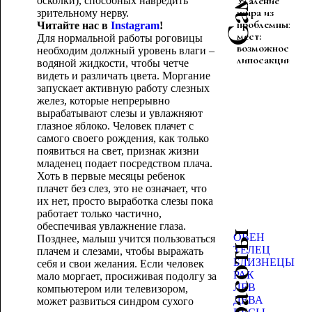
Удаление
осколки), способных навредить
жира из
зрительному нерву.
проблемных
Читайте нас в
Instagram
!
мест:
Для нормальной работы роговицы
возможности
необходим должный уровень влаги –
липосакции
водяной жидкости, чтобы четче
видеть и различать цвета. Моргание
запускает активную работу слезных
желез, которые непрерывно
вырабатывают слезы и увлажняют
глазное яблоко. Человек плачет с
самого своего рождения, как только
появиться на свет, признак жизни
младенец подает посредством плача.
Хоть в первые месяцы ребенок
плачет без слез, это не означает, что
их нет, просто выработка слезы пока
работает только частично,
обеспечивая увлажнение глаза.
ОВЕН
Позднее, малыш учится пользоваться
ТЕЛЕЦ
плачем и слезами, чтобы выражать
БЛИЗНЕЦЫ
себя и свои желания. Если человек
РАК
мало моргает, просиживая подолгу за
ЛЕВ
компьютером или телевизором,
ДЕВА
может развиться синдром сухого