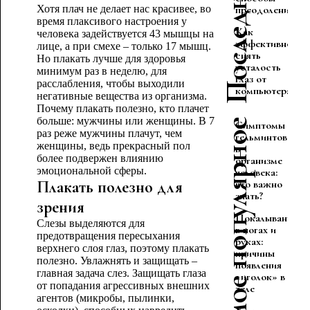
Хотя плач не делает нас красивее, во
преодоления
время плаксивого настроения у
Как
человека задействуется 43 мышцы на
эффективно
лице, а при смехе – только 17 мышц.
снять
Но плакать лучше для здоровья
усталость
минимум раз в неделю, для
глаз от
расслабления, чтобы выходили
компьютера
негативные вещества из организма.
Почему плакать полезно, кто плачет
больше: мужчины или женщины. В 7
Самое популярное
Симптомы
раз реже мужчины плачут, чем
гельминтов
женщины, ведь прекрасный пол
в
более подвержен влиянию
организме
эмоциональной сферы.
человека:
Плакать полезно для
что важно
знать?
зрения
Покалывание
Слезы выделяются для
в ногах и
предотвращения пересыхания
руках:
верхнего слоя глаз, поэтому плакать
причины
полезно. Увлажнять и защищать –
появления
главная задача слез. Защищать глаза
«иголок» в
от попадания агрессивных внешних
теле
агентов (микробы, пылинки,