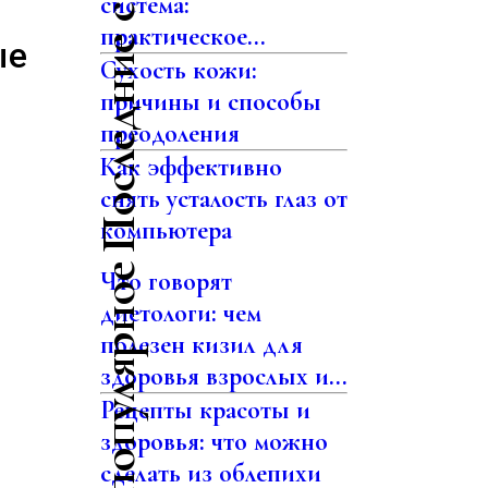
Последние статьи
система:
практическое...
ые
Сухость кожи:
причины и способы
преодоления
Как эффективно
снять усталость глаз от
компьютера
Самое популярное
Что говорят
диетологи: чем
полезен кизил для
здоровья взрослых и...
Рецепты красоты и
здоровья: что можно
сделать из облепихи