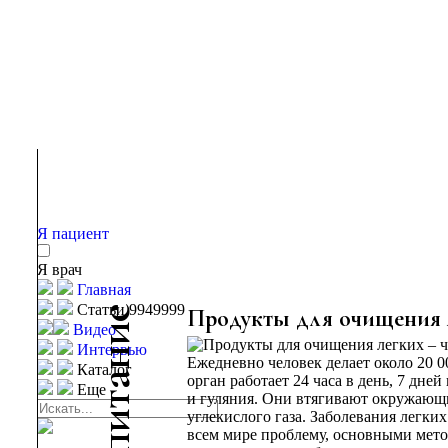
Я пациент
Я врач
Главная
Статьи 9949999
е
Продукты для очищения 
Видео
и
Интервью
н
Ежедневно человек делает около 20 0
Каталог
а
орган работает 24 часа в день, 7 дней
Еще
т
и гуляния. Они втягивают окружающи
углекислого газа. Заболевания легки
и
всем мире проблему, основными метод
п