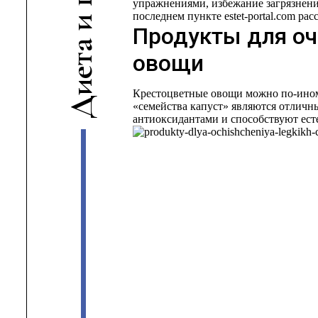
упражнениями, избежание загрязнени
последнем пункте estet-portal.com ра
и
Продукты для оч
а
овощи
т
е
и
Крестоцветные овощи можно по-иному
Д
«семейства капуст» являются отличн
антиоксидантами и способствуют ест