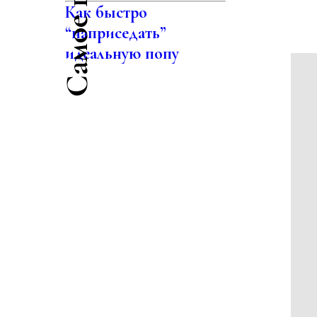
Как быстро
“наприседать”
идеальную попу