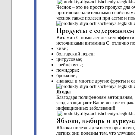
Чеснок – это не просто продукт для 
противовоспалительными свойствами 
чеснок также полезен при астме и пом
Продукты с содержанием
Витамин С помогает легким эффектив
источниками витамина С, отлично по
киви;
болгарский перец;
цитрусовые;
грейпфруты;
помидоры;
брокколи;
ананасы и многие другие фрукты и о
Ягоды
Благодаря полифенолам антоцианам, а
ягоды защищают Ваши легкие от рака
инфекционных заболеваний.
Яблоки, имбирь и куркума
Яблоки полезны для всего организма
легких они полезны тем, что улучш