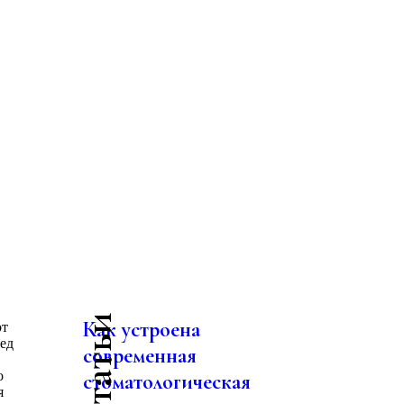
Как устроена
от
бед
современная
о
стоматологическая
я