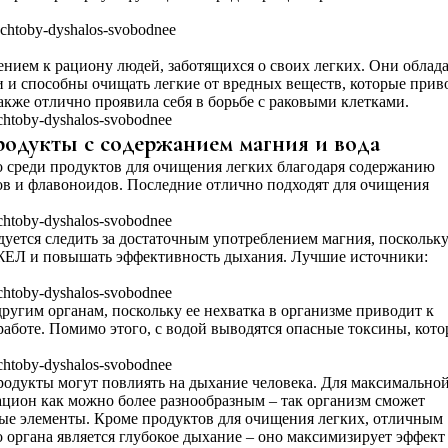
нием к рациону людей, заботящихся о своих легких. Они облад
и способны очищать легкие от вредных веществ, которые прив
акже отлично проявила себя в борьбе с раковыми клетками.
родукты с содержанием магния и вода
 среди продуктов для очищения легких благодаря содержанию
в и флавоноидов. Последние отлично подходят для очищения
уется следить за достаточным употреблением магния, поскольк
 ЖЕЛ и повышать эффективность дыхания. Лучшие источники:
другим органам, поскольку ее нехватка в организме приводит к
аботе. Помимо этого, с водой выводятся опасные токсины, кот
родукты могут повлиять на дыхание человека. Для максимально
ацион как можно более разнообразным – так организм сможет
ые элементы. Кроме продуктов для очищения легких, отличным
органа является глубокое дыхание – оно максимизирует эффект