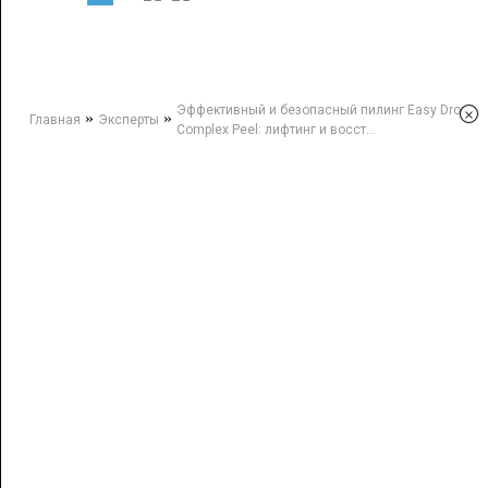
Эффективный и безопасный пилинг Easy Droxy
×
»
»
Главная
Эксперты
Complex Peel: лифтинг и восст...