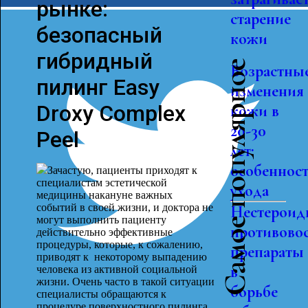
рынке:
старение
безопасный
кожи
гибридный
Самое популярное
Возрастны
пилинг Easy
изменения
Droxy Complex
кожи в
20-30
Peel
лет:
особеннос
Зачастую, пациенты приходят к
специалистам эстетической
ухода
медицины накануне важных
событий в своей жизни, и доктора не
Нестероид
могут выполнить пациенту
противово
действительно эффективные
процедуры, которые, к сожалению,
препараты
приводят к некоторому выпадению
в
человека из активной социальной
жизни. Очень часто в такой ситуации
борьбе
специалисты обращаются к
процедуре поверхностного пилинга,