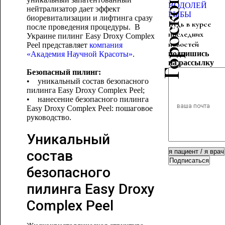
ВОДОЛЕЙ
нейтрализатор дает эффект
РЫБЫ
биоревитализации и лифтинга сразу
Будь в курсе
после проведения процедуры. В
последних
Украине пилинг Easy Droxy Complex
новостей
Peel представляет
компания
подпишись
«Академия Научной Красоты»
.
на рассылку
Безопасный пилинг:
• уникальный состав безопасного
пилинга Easy Droxy Complex Peel;
• нанесение безопасного пилинга
Easy Droxy Complex Peel: пошаговое
руководство.
Уникальный
состав
Подписаться
безопасного
пилинга Easy Droxy
Complex Peel