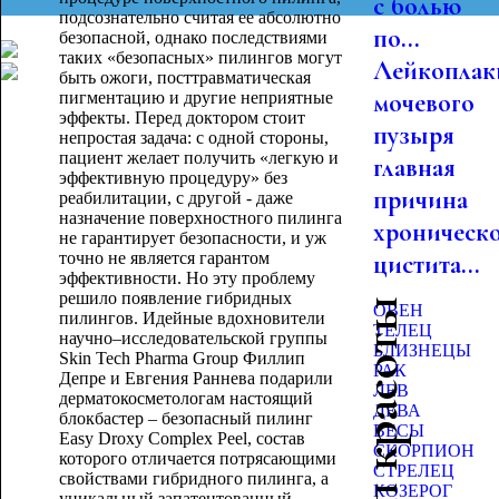
с болью
подсознательно считая ее абсолютно
по...
безопасной, однако последствиями
таких «безопасных» пилингов могут
Лейкоплак
быть ожоги, посттравматическая
мочевого
пигментацию и другие неприятные
эффекты. Перед доктором стоит
пузыря
непростая задача: с одной стороны,
пациент желает получить «легкую и
главная
эффективную процедуру» без
причина
реабилитации, с другой - даже
назначение поверхностного пилинга
хроническ
не гарантирует безопасности, и уж
точно не является гарантом
цистита...
эффективности. Но эту проблему
решило появление гибридных
Гороскоп красоты
ОВЕН
пилингов. Идейные вдохновители
ТЕЛЕЦ
научно–исследовательской группы
БЛИЗНЕЦЫ
Skin Tech Pharma Group Филлип
РАК
Депре и Евгения Раннева подарили
ЛЕВ
дерматокосметологам настоящий
ДЕВА
блокбастер – безопасный пилинг
ВЕСЫ
Easy Droxy Complex Peel, состав
СКОРПИОН
которого отличается потрясающими
СТРЕЛЕЦ
свойствами гибридного пилинга, а
КОЗЕРОГ
уникальный запатентованный