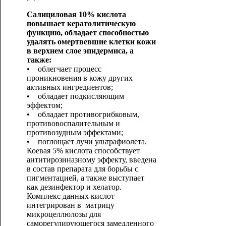
Салициловая 10% кислота
повышает кератолитическую
функцию, обладает способностью
удалять омертвевшие клетки кожи
в верхнем слое эпидермиса, а
также:
• облегчает процесс
проникновения в кожу других
активных ингредиентов;
• обладает подкисляющим
эффектом;
• обладает противогрибковым,
противовоспалительным и
противозудным эффектами;
• поглощает лучи ультрафиолета.
Коевая 5% кислота способствует
антитирозиназному эффекту, введена
в состав препарата для борьбы с
пигментацией, а также выступает
как дезинфектор и хелатор.
Комплекс данных кислот
интегрирован в матрицу
микроцеллюлозы для
саморегулирующегося замедленного