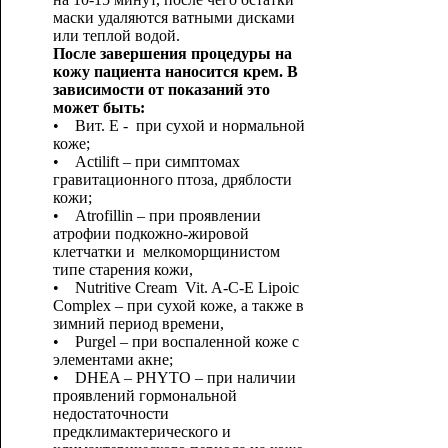
маски удаляются ватными дисками
или теплой водой.
После завершения процедуры на
кожу пациента наносится крем. В
зависимости от показаний это
может быть:
• Вит. E - при сухой и нормальной
коже;
• Actilift – при симптомах
гравитационного птоза, дряблости
кожи;
• Atrofillin – при проявлении
атрофии подкожно-жировой
клетчатки и мелкоморщинистом
типе старения кожи,
• Nutritive Cream Vit. A-C-E Lipoic
Complex – при сухой коже, а также в
зимний период времени,
• Purgel – при воспаленной коже с
элементами акне;
• DHEA – PHYTO – при наличии
проявлений гормональной
недостаточности
предклимактерического и