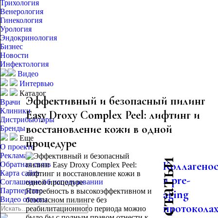
Трихология
Венерология
Гинекология
Урология
Эндокринология
Бизнес
Новости
Инфектология
Видео
Интервью
Каталог
Эффективный и безопасный пилинг
Врачи
Клиники
Easy Droxy Complex Peel: лифтинг и
Дистрибьюторы
восстановление кожи в одной
Бренды
Еще
процедуре
О проекте
Реклама
Коллагено
Обратная связь
Карта сайта
в pre-
Соглашение об использовании
Партнерство
Потребность в высокоэффективном и
aging
Видео отзывы
безопасном пилинге без
протоколах
реабилитационного периода можно
было бы с полным правом отнести к