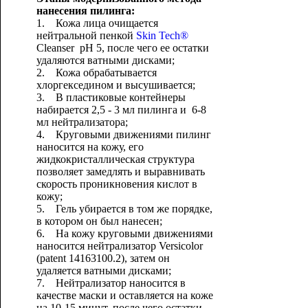
нанесения пилинга:
1. Кожа лица очищается
нейтральной пенкой
Skin Tech®
Cleanser pH 5, после чего ее остатки
удаляются ватными дисками;
2. Кожа обрабатывается
хлоргекседином и высушивается;
3. В пластиковые контейнеры
набирается 2,5 - 3 мл пилинга и 6-8
мл нейтрализатора;
4. Круговыми движениями пилинг
наносится на кожу, его
жидкокристаллическая структура
позволяет замедлять и выравнивать
скорость проникновения кислот в
кожу;
5. Гель убирается в том же порядке,
в котором он был нанесен;
6. На кожу круговыми движениями
наносится нейтрализатор Versicolor
(patent 14163100.2), затем он
удаляется ватными дисками;
7. Нейтрализатор наносится в
качестве маски и оставляется на коже
на 10-15 минут, после чего остатки