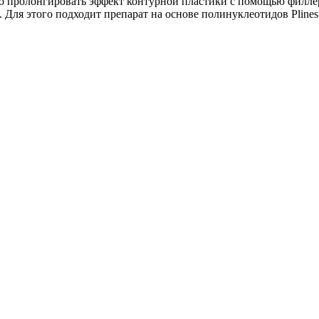
о пролонгировать эффект контурной пластики с помощью филле
. Для этого подходит препарат на основе
полинуклеотидов Plines