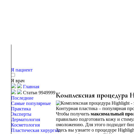
Я пациент
Я врач
Главная
Статьи 9949999
Комплексная процедура H
Последние
Самые популярные
Контурная пластика – популярная про
Практика
Чтобы получить
максимальный про
Эксперты
правильно подготовить кожу и стиму
Дерматология
омоложению. Для этого подходит би
Косметология
Здесь вы узнаете о процедуре Highli
Пластическая хирургия