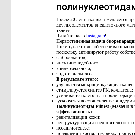
полинуклеотидами
После 20 лет в тканях замедляется пр
других элементов внеклеточного мат
тканей.
Читайте нас в
Instagram
!
Первостепенная
задача биорепараци
Полинуклеотиды обеспечивают мощны
поскольку активируют работу собств
фибробластов;
инсулиноподобного;
эпидермального;
эндотелиального.
В результате этого:
улучшается микроциркуляция тканей з
стимулируется синтез ГК, коллагена;
усиливается клеточная пролиферация
ускоряется восстановление эпидерми
Полинуклеотиды Plinest (Mastelli)
эффективность
в:
ревитализации кожи;
реструктуризации соединительной тк
неоангиогенезе;
подавлении воспалительных процесс