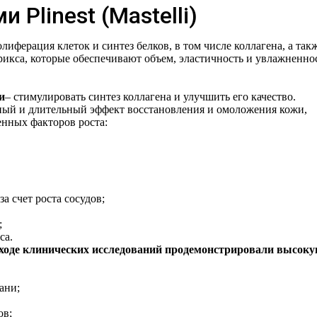
 Plinest (Mastelli)
олиферация клеток и синтез белков, в том числе коллагена, а так
рикса, которые обеспечивают объем, эластичность и увлажненно
и
– стимулировать синтез коллагена и улучшить его качество.
й и длительный эффект восстановления и омоложения кожи,
енных факторов роста:
а счет роста сосудов;
;
са.
 в ходе клинических исследований продемонстрировали высок
ани;
ов;