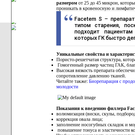
размером
от 25 до 45 микрон, котор
проникать в кровеносную и лимфати
Facetem S – препара
типом старения, по
подходит пациентам
которых ГК быстро де
Уникальные свойства и характерис
Пористо-решетчатая структура, кото
Гомогенный размер частиц ГАК, благо
Высокая вязкость препарата обеспечи
сопротивление давлению тканей.
Читайте также:
Биорепарация с продо
молодости
Показания к введению филлера Fac
волюмизация (виски, скулы, подборо
коррекция овала лица;
заполнение носогубных складок и м
повышение тонуса и эластичности ко