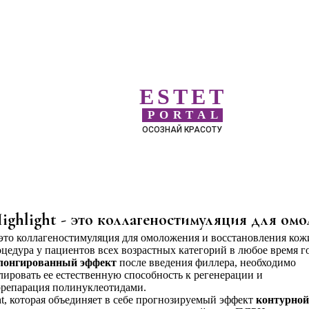
ESTET
PORTAL
ОСОЗНАЙ КРАСОТУ
ighlight - это коллагеностимуляция для ом
цедура у пациентов всех возрастных категорий в любое время го
лонгированный эффект
после введения филлера, необходимо
лировать ее естественную способность к регенерации и
орепарация полинуклеотидами.
ght, которая объединяет в себе прогнозируемый эффект
контурной