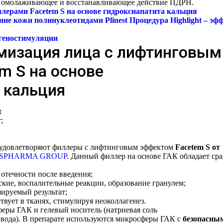
омолаживающее и восстанавливающее действие ПДРН.
лерами Facetem S на основе гидроксиапатита кальция
е кожи полинуклеотидами Plinest Процедура Highlight – эф
геностимуляции
мизация лица с лифтинговым
m S на основе
 кальция
:
;
 удовлетворяют филлеры с лифтинговым эффектом
Facetem S от
SPHARMA GROUP
. Данный филлер на основе ГАК обладает сра
отечности после введения;
ские, воспалительные реакции, образование гранулем;
зируемый результат;
твует в тканях, стимулируя неоколлагенез.
еры ГАК и гелевый носитель (натриевая соль
вода). В препарате используются микросферы ГАК с
безопасны