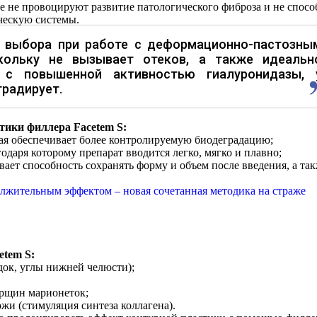
ые не провоцируют развитие патологического фиброза и не спос
ческую системы.
т выбора при работе с деформационно-пастозны
скольку не вызывает отеков, а также идеальн
 с повышенной активностью гиалуронидазы, 
градирует.
тики филлера Facetem S:
рая обеспечивает более контролируемую биодеградацию;
даря которому препарат вводится легко, мягко и плавно;
вает способность сохранять форму и объем после введения, а та
лжительным эффектом – новая сочетанная методика на страже
etem S:
док, углы нижней челюсти);
орщин марионеток;
жи (стимуляция синтеза коллагена).