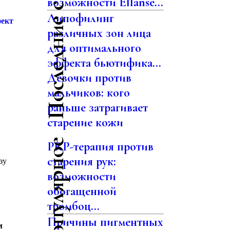
Последние статьи
возможности Ellansé...
Липофилинг
фект
различных зон лица
для оптимального
эффекта бьютифика...
Девочки против
мальчиков: кого
раньше затрагивает
старение кожи
Самое популярное
PRP-терапия против
старения рук:
зу
возможности
обогащенной
тромбоц...
Причины пигментных
м