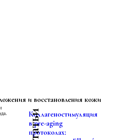
оложения и восстановления кожи
Коллагеностимуляция
да.
в pre-aging
протоколах: