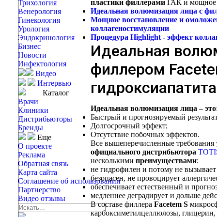
пластики филлерами
ГАК и мощное 
Трихология
Идеальная волюмизация лица с фил
Венерология
Мощное восстановление и омоложени
Гинекология
коллагеностимуляции
Урология
Процедура Highlight -
эффект колла
Эндокринология
Идеальная волю
Бизнес
Новости
Инфектология
филлером Facete
Видео
гидроксиапатита
Интервью
Каталог
Врачи
Идеальная волюмизация лица – это
Клиники
Быстрый и прогнозируемый результат
Дистрибьюторы
Долгосрочный эффект;
Бренды
Отсутствие побочных эффектов.
Еще
Все вышеперечисленные требования
О проекте
официального дистрибьютора
TOTI
Реклама
несколькими
преимуществами
:
Обратная связь
не гидрофилен и потому не вызывает 
Карта сайта
безопасен, не провоцирует аллергиче
Соглашение об использовании
обеспечивает естественный и прогно
Партнерство
медленнее деградирует и дольше дейс
Видео отзывы
В составе филлера
Facetem S
микросф
карбоксиметилцеллюлозы, глицерин, 