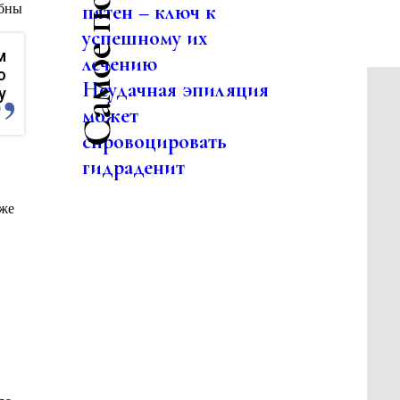
пятен – ключ к
обны
успешному их
м
лечению
о
Неудачная эпиляция
у
может
спровоцировать
гидраденит
кже