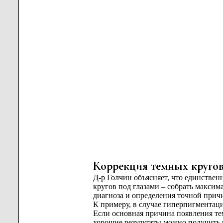
Коррекция темных кругов
Д-р Голчин объясняет, что единстве
кругов под глазами – собрать макси
диагноза и определения точной при
К примеру, в случае гиперпигментац
Если основная причина появления те
хорошие результаты можно получить