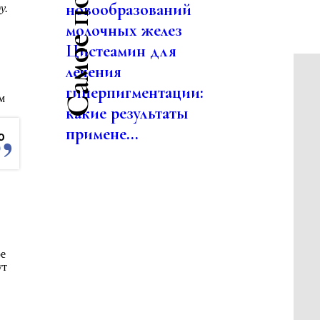
новообразований
у.
молочных желез
Цистеамин для
лечения
гиперпигментации:
м
какие результаты
примене...
ю
ое
ут