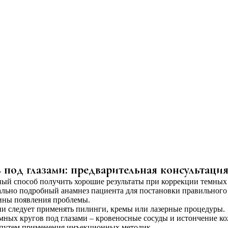
 под глазами: предварительная консультаци
нный способ получить хорошие результаты при коррекции темных
мально подробный анамнез пациента для постановки правильного
чины появления проблемы.
ии следует применять пилинги, кремы или лазерные процедуры.
мных кругов под глазами – кровеносные сосуды и истончение ко
 путем применения инъекционных методик.