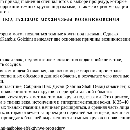
l.com приводит мнения специалистов о выборе процедур, которые
оррекции темных кругов под глазами, а также их рекомендации 
ктов.
 под глазами: механизмы возникновения
торым могут появляться темные круги под глазами. Однако
(Kambiz Golchin) выделяет две основные причины возникновени
тонкая кожа, недостаточное количество подкожной клетчатки,
ть сосудов.
еком и щекой плавная, однако по мере старения происходит
тественных объемов в данной области, в результате чего костные
и.
пластике, Сабрина Шах-Десаи (Sabrina Shah-Desai) объясняет, 
 появлению темных кругов в периорбитальной области:
являться чуть заметные темные круги под глазами. Это происхо
а в тканях века, истончения и гиперпигментации кожи. К 35–40
ых тканях; глазница начинает расширяться, а средняя часть лица
ь, которая отвечает за проекцию передней части щеки, начинает
я приводят к большей выраженности темных кругов и появлени