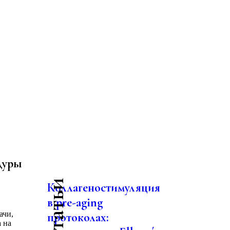
дуры
Коллагеностимуляция
в pre-aging
ачи,
протоколах:
 на