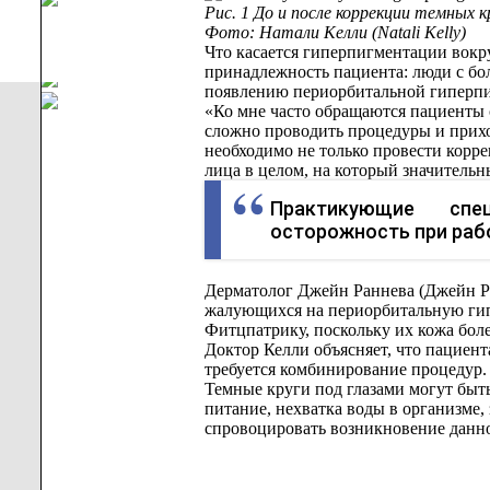
Рис. 1 До и после коррекции темных к
Фото: Натали Келли (
Natali
Kelly
)
Что касается гиперпигментации вокру
принадлежность пациента: люди с бо
появлению периорбитальной гиперпигм
«Ко мне часто обращаются пациенты 
сложно проводить процедуры и прихо
необходимо не только провести корре
лица в целом, на который значительн
Практикующие спе
осторожность при раб
Дерматолог Джейн Раннева (Джейн Ра
жалующихся на периорбитальную гип
Фитцпатрику, поскольку их кожа боле
Доктор Келли объясняет, что пациент
требуется комбинирование процедур.
Темные круги под глазами могут быт
питание, нехватка воды в организме,
спровоцировать возникновение данно