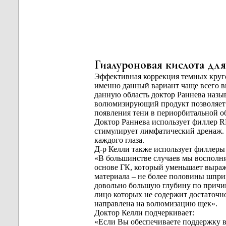
Гиалуроновая кислота дл
Эффективная коррекция темных круг
именно данный вариант чаще всего 
данную область доктор Раннева наз
волюмизирующий продукт позволяет до
появления тени в периорбитальной о
Доктор Раннева использует филлер R
стимулирует лимфатический дренаж. 
каждого глаза.
Д-р Келли также использует филлеры 
«В большинстве случаев мы восполн
основе ГК, который уменьшает выраж
материала – не более половины шприц
довольно большую глубину по причин
лицо которых не содержит достаточн
направлена на волюмизацию щек».
Доктор Келли подчеркивает:
«Если Вы обеспечиваете поддержку во