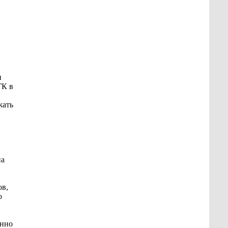
и
ГК в
жать
на
ов,
о
енно