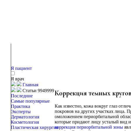
Я пациент
Я врач
Главная
Статьи 9949999
Коррекция темных кругов
Последние
Самые популярные
Как известно, кожа вокруг глаз отли
Практика
покровов на других участках лица. П
Эксперты
омоложением периорбитальной области
Дерматология
которые придают лицу усталый вид и
Косметология
коррекция периорбитальной зоны
явл
Пластическая хирургия