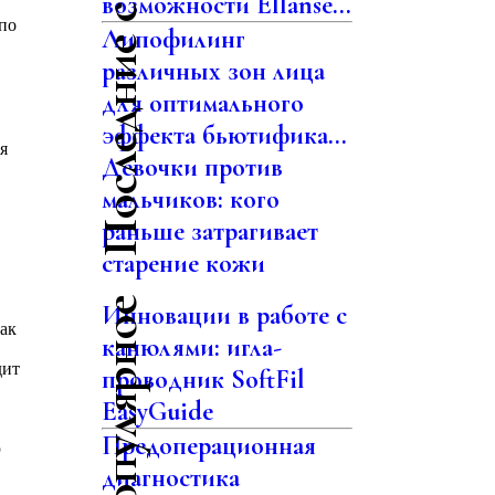
Последние статьи
возможности Ellansé...
по
Липофилинг
различных зон лица
для оптимального
эффекта бьютифика...
я
Девочки против
мальчиков: кого
раньше затрагивает
старение кожи
Самое популярное
Инновации в работе с
как
канюлями: игла-
дит
проводник SoftFil
EasyGuide
Предоперационная
ю
диагностика