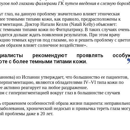
ругов под глазами филлерами ГК путем введения в слезную борозд
г глаз, на данную проблему значительно влияет этническая
лее темными типами кожи, как правило, предрасположены к
ентации. Доктор Натали Келли (Natali Kelly) объясняет:
с темными типами кожи по Фитцпатрику. В таких случаях очень
дится дольше ждать появления результатов. При этом врачу
кцию темных кругов под глазами, но и решить проблему с цвето
ым образом влияет солнечное воздействие».
циалисты рекомендуют проявлять особу
оте с более темными типами кожи.
ннева) из Испании утверждает, что большинство ее пациентов,
ерпигментацию, являются обладателями IV–VI типа кожи по
е активно реагирует на любое раздражение.
ам с гиперпигментацией вокруг глаз в большинстве случаев
ь отражением особенностей образа жизни пациента: неправильн
 заболевания, хронический недосып и привычка тереть глаза мог
й проблемы даже в 20 лет.