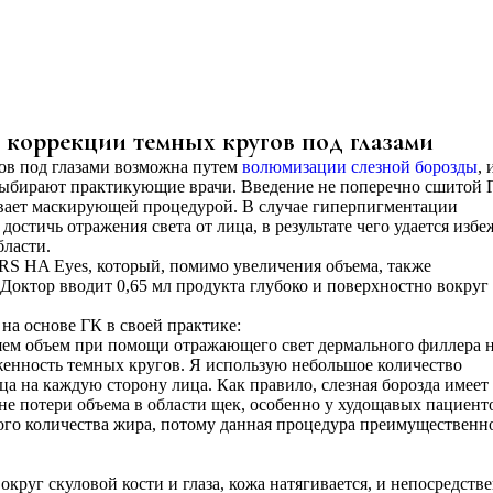
я коррекции темных кругов под глазами
ов под глазами возможна путем
волюмизации слезной борозды
, 
выбирают практикующие врачи. Введение не поперечно сшитой 
ывает маскирующей процедурой. В случае гиперпигментации
стичь отражения света от лица, в результате чего удается избе
бласти.
RS HA Eyes, который, помимо увеличения объема, также
Доктор вводит 0,65 мл продукта глубоко и поверхностно вокруг
на основе ГК в своей практике:
яем объем при помощи отражающего свет дермального филлера 
енность темных кругов. Я использую небольшое количество
а на каждую сторону лица. Как правило, слезная борозда имеет
е потери объема в области щек, особенно у худощавых пациент
ого количества жира, потому данная процедура преимущественн
круг скуловой кости и глаза, кожа натягивается, и непосредств