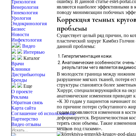
ошибку. В данной статье estet-porta
Трихология
являются наиболее эффективными в к
Венерология
поводу минимизации побочных эффе
Гинекология
Коррекция темных кругов
Урология
Эндокринология
проблемы
Бизнес
Новости
Существует целый ряд причин, по ко
Инфектология
пластический хирург Камбиз Голчин 
Видео
данной проблемы:
Интервью
Гиперпигментация кожи.
Каталог
Анатомические особенности: очень 
Врачи
результатом чего является видимос
Клиники
В молодости граница между нижним в
Дистрибьюторы
разрушение мягких тканей, потеря ес
Бренды
структуры становятся более заметным
Еще
Хирург, специализирующийся на окуло
О проекте
анатомические изменения приводят к
Реклама
«К 30 годам у пациентов начинают по
Обратная связь
по причине потери субкутанного жир
Карта сайта
годам проявляются изменения в костн
Соглашение об использовании
деформируется. Верхнечелюстная кост
Партнерство
терять свои объемы. Такие изменени
Видео отзывы
мешков под глазами».