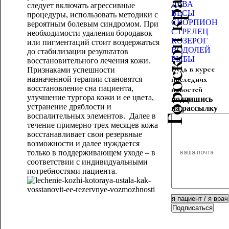
Гороскоп красоты
ДЕВА
следует включать агрессивные
ВЕСЫ
процедуры, использовать методики с
СКОРПИОН
вероятным болевым синдромом. При
СТРЕЛЕЦ
необходимости удаления бородавок
КОЗЕРОГ
или пигментаций стоит воздержаться
ВОДОЛЕЙ
до стабилизации результатов
РЫБЫ
восстановительного лечения кожи.
Будь в курсе
Признаками успешности
последних
назначенной терапии становятся
восстановление сна пациента,
новостей
улучшение тургора кожи и ее цвета,
подпишись
устранение дряблости и
на рассылку
воспалительных элементов. Далее в
течение примерно трех месяцев кожа
восстанавливает свои резервные
возможности и далее нуждается
только в поддерживающем уходе – в
соответствии с индивидуальными
потребностями пациента.
Подписаться