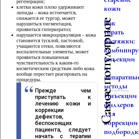
регенерации;
кожи
клетки кожи плохо удерживают
липиды – кожа истончается,
снижается ее тургор, может
Самое популярное
Как
нарушиться пигментация,
проявиться гиперкератоз;
убрать
нарушается микроциркуляция – кожа
растяжки:
становится тусклой, пастозной,
учащаются отеки, появляются
комбиниру
воспалительные элементы, может
проявиться повышенная
инъекции
чувствительность к каким-то
и
косметическим средствам либо кожа
вообще перестает реагировать на
аппаратны
процедуры.
методы
Прежде чем
Инъекции
приступать к
лечению кожи и
филлеров
коррекции
для
дефектов,
коррекции
беспокоящих
пациента, следует
подбородк
начать с терапии