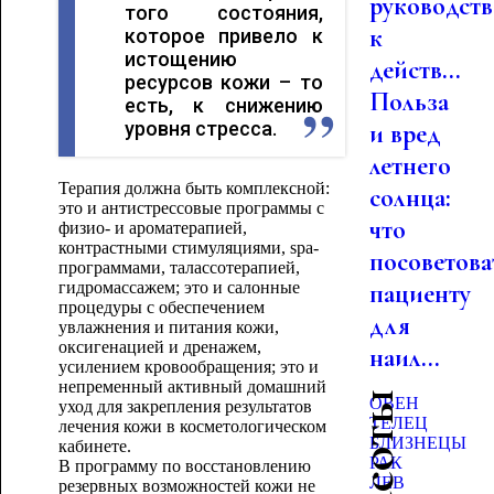
руководст
того состояния,
к
которое привело к
истощению
действ...
ресурсов кожи – то
Польза
есть, к снижению
уровня стресса.
и вред
летнего
Терапия должна быть комплексной:
солнца:
это и антистрессовые программы с
что
физио- и ароматерапией,
контрастными стимуляциями, spa-
посоветова
программами, талассотерапией,
гидромассажем; это и салонные
пациенту
процедуры с обеспечением
для
увлажнения и питания кожи,
оксигенацией и дренажем,
наил...
усилением кровообращения; это и
непременный активный домашний
ОВЕН
уход для закрепления результатов
ТЕЛЕЦ
лечения кожи в косметологическом
БЛИЗНЕЦЫ
кабинете.
РАК
В программу по восстановлению
ЛЕВ
резервных возможностей кожи не