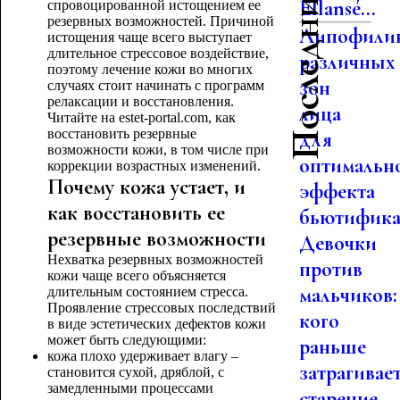
Последние статьи
Ellansé...
спровоцированной истощением ее
резервных возможностей. Причиной
Липофили
истощения чаще всего выступает
длительное стрессовое воздействие,
различных
поэтому лечение кожи во многих
зон
случаях стоит начинать с программ
релаксации и восстановления.
лица
Читайте на estet-portal.com, как
восстановить резервные
для
возможности кожи, в том числе при
оптимальн
коррекции возрастных изменений.
Почему кожа устает, и
эффекта
как восстановить ее
бьютифика.
резервные возможности
Девочки
Нехватка резервных возможностей
против
кожи чаще всего объясняется
мальчиков:
длительным состоянием стресса.
Проявление стрессовых последствий
кого
в виде эстетических дефектов кожи
может быть следующими:
раньше
кожа плохо удерживает влагу –
затрагивае
становится сухой, дряблой, с
замедленными процессами
старение