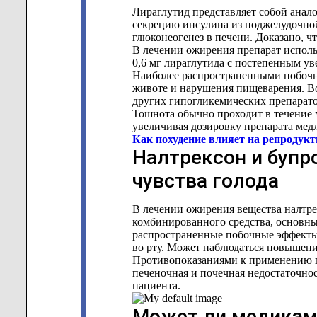
Лираглутид представляет собой анал
секрецию инсулина из поджелудочной
глюконеогенез в печени. Доказано, ч
В лечении ожирения препарат использ
0,6 мг лираглутида с постепенным ув
Наиболее распространенными побочны
животе и нарушения пищеварения. В
других гипогликемических препарато
Тошнота обычно проходит в течение 
увеличивая дозировку препарата мед
Как похудение влияет на репродук
Налтрексон и бупр
чувства голода
В лечении ожирения вещества налтрек
комбинированного средства, основны
распространенные побочные эффекты 
во рту. Может наблюдаться повышени
Противопоказаниями к применению п
печеночная и почечная недостаточнос
пациента.
Может ли медикаме