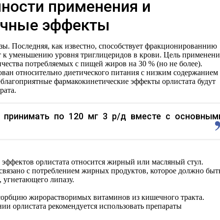
нности применения и
очные эффекты
зы. Последняя, как известно, способствует фракционированнию
т к уменьшению уровня триглицеридов в крови. Цель применени
чества потребляемых с пищей жиров на 30 % (но не более).
ван относительно диетического питания с низким содержанием
неблагоприятные фармакокинетические эффекты орлистата будут
рата.
 принимать по 120 мг 3 р/д вместе с основным
эффектов орлистата относится жирный или масляный стул.
связано с потреблением жирных продуктов, которое должно быт
, угнетающего липазу.
сорбцию жирорастворимых витаминов из кишечного тракта.
ии орлистата рекомендуется использовать препараты