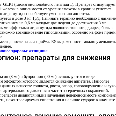
ог GLP1 (глюкагоноподобного пептида 1). Препарат стимулирует
 железы в зависимости от уровня глюкозы в крови и угнетает
то лираглутид способствует уменьшению аппетита.
уется в дозе 3 мг 1р/д. Начинать терапию необходимо с назначе
еличением на 0,6 мг каждые две недели до достижения 3 мг.
ми эффектами лираглутида являются тошнота, диарея, боль в
озможно возникновение гипогликемии, особенно на фоне приём
в.
месяца после начала приёма. Её выраженность можно уменьшить
леннее.
тивное здоровье женщины
опион: препараты для снижения
сон (8 мг) и бупропион (90 мг) используются в виде
м эффектом которого является снижение аппетита. Наиболее
данных веществ: тошнота, рвота, запор, головокружение и сухо
е артериального давления и частоты сердечных сокращений.
репарата являются индивидуальная непереносимость компонент
ть, неконтролируемая гипертония и наличие судорог в анамнезе
нтозное лечение заменить спор