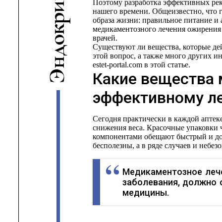
Поэтому разработка эффективных ре
и
нашего времени. Общеизвестно, что
р
образа жизни: правильное питание и 
к
медикаментозного лечения ожирения ч
врачей.
о
Существуют ли вещества, которые д
д
этой вопрос, а также много других 
н
estet-portal.com в этой статье.
Э
Какие вещества 
эффективному л
Сегодня практически в каждой аптек
снижения веса. Красочные упаковки 
компонентами обещают быстрый и дол
бесполезны, а в ряде случаев и небез
Медикаментозное лече
заболевания, должно 
медицины.