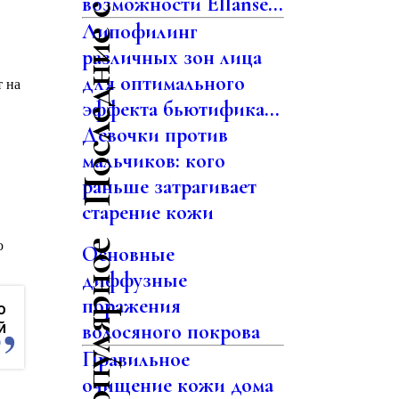
Последние статьи
возможности Ellansé...
Липофилинг
различных зон лица
для оптимального
т на
эффекта бьютифика...
Девочки против
мальчиков: кого
раньше затрагивает
старение кожи
ю
Самое популярное
Основные
диффузные
поражения
о
й
волосяного покрова
Правильное
очищение кожи дома