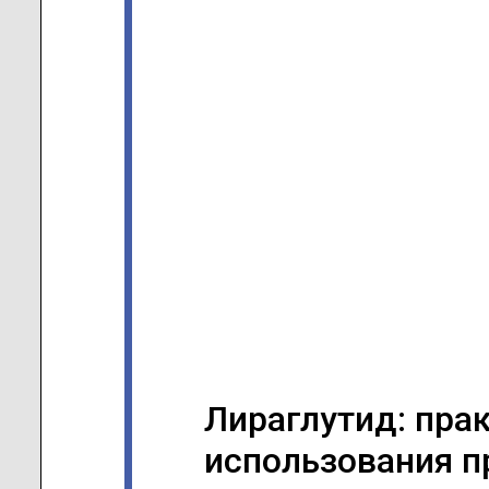
Лираглутид: пра
использования п