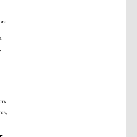
ния
а
,
сть
ов,
т