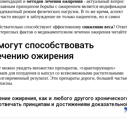
комендаций и
методов лечения ожирения
- актуальный вопрос
 главным принципом борьбы с ожирением является модификация
адекватный режим физических нагрузок. В то же время, аспект
асто вводит в заблуждение не только пациентов, но и самих
ействительно способствуют эффективному
снижению веса
? Отве
интересных фактов о медикаментозном лечении ожирения читайте
могут способствовать
ечению ожирения
е можно увидеть множество препаратов, «гарантирующих»
чаев для похудения и капсул со всевозможными растительными
говременный результат. Эти препараты дороги, большей часть
опасны.
ние ожирения, как и любого другого хроническог
отвечать принципам и достижениям доказательно