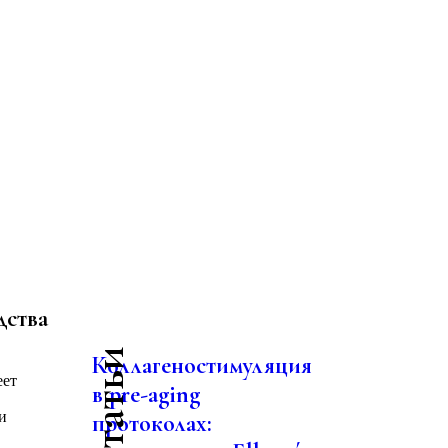
дства
Коллагеностимуляция
еет
в pre-aging
и
протоколах: