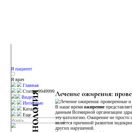
Я пациент
Я врач
Главная
Статьи 9949999
я
Лечение ожирения: прове
Видео
и
Интервью
г
В наше время
ожирение
представляет
Каталог
о
данным Всемирной организации здрав
Еще
л
эту патологию. Ожирение не просто 
о
является причиной развития эндокри
н
других нарушений.