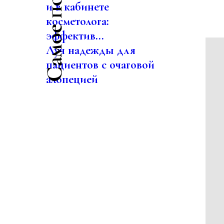
и в кабинете
косметолога:
эффектив...
Луч надежды для
пациентов с очаговой
алопецией