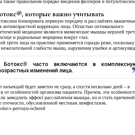
 а также правильном порядке введения филлеров и ботулотоксин
отокс®, которые важно учитывать
токсина блокировать нервную передачу и расслаблять мышечны
в антивозрастной коррекции лица. Областью оптимального
тетической медицине являются мимические мышцы верхней трет
носице и радиальные морщины вокруг глаз.
й трети лица на практике применяется гораздо реже, поскольку
я нежелательной слабости мышц, нарушения улыбки и артикуляц
а Ботокс® часто включаются в комплексну
возрастных изменений лица.
т инъекций будет заметен не сразу, а спустя несколько дней – в
 и от особенностей организма пациента. Причем, эти особенност
или замедлить эффект расслабления мышцы, но и стать причиной
е отечности, обусловленной местным лимфостазом.