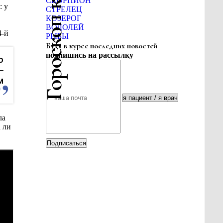
Гороскоп красоты
СКОРПИОН
: у
СТРЕЛЕЦ
КОЗЕРОГ
ВОДОЛЕЙ
4-й
РЫБЫ
Будь в курсе последних новостей
подпишись на рассылку
о
─
м
ла
 ли
Подписаться