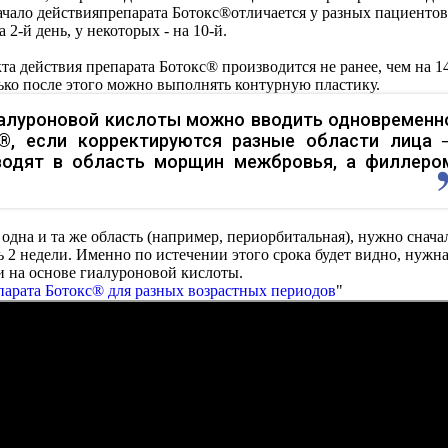
ачало действияпрепарата Ботокс®отличается у разных пациентов
 2-й день, у некоторых - на 10-й.
та действия препарата Ботокс® производится не ранее, чем на 1
лько после этого можно выполнять контурную пластику.
иалуроновой кислоты можно вводить одновременн
®, если корректируются разные области лица 
водят в область морщин межбровья, а филлеро
 одна и та же область (например, периорбитальная), нужно снача
 2 недели. Именно по истечении этого срока будет видно, нужна
 на основе гиалуроновой кислоты.
арата Ботокс® для разных возрастных периодов
"