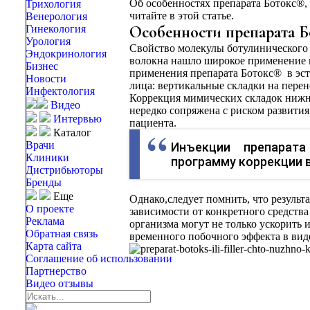
Об особенностях препарата Ботокс®,
Трихология
читайте в этой статье.
Венерология
Особенности препарата Б
Гинекология
Урология
Свойство молекулы ботулинического 
Эндокринология
волокна нашло широкое применение 
Бизнес
применения препарата Ботокс® в эс
Новости
лица: вертикальные складки на пере
Инфектология
Коррекция мимических складок нижне
Видео
нередко сопряжена с риском развити
Интервью
пациента.
Каталог
Врачи
Инъекции препарат
Клиники
программу коррекции 
Дистрибьюторы
Бренды
Еще
Однако,следует помнить, что результа
О проекте
зависимости от конкретного средства
Реклама
организма могут не только ускорить 
Обратная связь
временного побочного эффекта в вид
Карта сайта
Соглашение об использовании
Партнерство
Видео отзывы