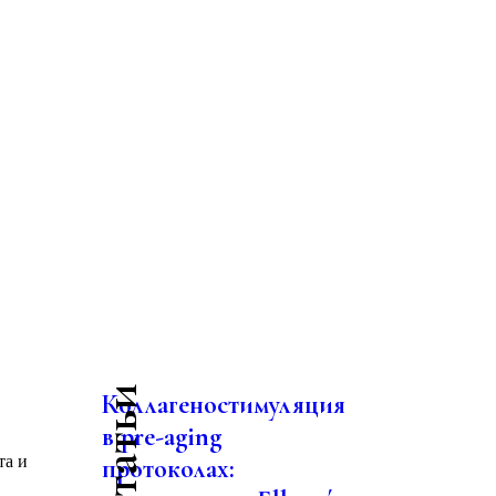
Коллагеностимуляция
в pre-aging
та и
протоколах: