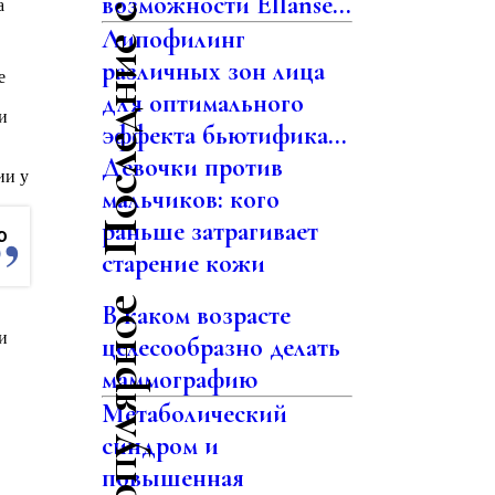
Последние статьи
возможности Ellansé...
а
Липофилинг
различных зон лица
е
для оптимального
и
эффекта бьютифика...
Девочки против
ии у
мальчиков: кого
раньше затрагивает
ю
старение кожи
Самое популярное
В каком возрасте
и
целесообразно делать
маммографию
Метаболический
синдром и
повышенная