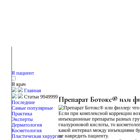
Я пациент
Я врач
Главная
Статьи 9949999
Препарат Ботокс® или фи
Последние
Самые популярные
Если при комплексной коррекции воз
Практика
инъекционные препараты разных гру
Эксперты
гиалуроновой кислоты, то косметологу
Дерматология
какой интервал между инъекциями бу
Косметология
не навредить пациенту.
Пластическая хирургия