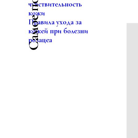
чувствительность
кожи
Правила ухода за
кожей при болезни
розацеа