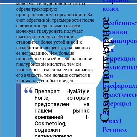
молекула гиалуроновой кислоты
кожи
обрела трехмерную
пространственную организацию. За
Самое популярное
счет обретенной трехмерности после
Особеннос
сшивки поперечными связями
техники
молекула гиалуроната получает
высокую степень набухания,
бланширов
становится более устойчивой к
воздействию веществ, ускоряющих
для
ее деградацию. Чем больше
коррекции
поперечных связей в геле на основе
гиалуроновой кислоты, тем он
деликатны
эластичнее, тем сильнее повышается
зон
его вязкость, тем дольше остается в
тканях, куда он был введен.
Блефаропл
Препарат HyalStyle
(пластичес
Forte, который
операция
представлен на
нашем рынке
на
компанией I-
веках)
Cosmetolog,
Ретинол
содержит
ретикулярную