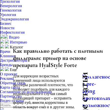
Трихология
Венерология
Гинекология
Урология
Эндокринология
Бизнес
Новости
Инфектология
Видео
Интервью
Каталог
Как правильно работать с плотными
Врачи
Клиники
филлерами: пример на основе
Дистрибьюторы
препарата HyalStyle Forte
Бренды
Еще
О проекте
Коллагено
Для коррекции возрастных
Реклама
изменений лица используются
в pre-
Обратная связь
филлеры различной плотности, что
Карта сайта
позволяет подобрать для каждого
aging
Соглашение об использовании
индивидуального случая самый
Партнерство
протоколах
подходящий препарат – исправить
Видео отзывы
форму губ, внести коррективы в
возможнос
область вокруг глаз и в другие зоны.