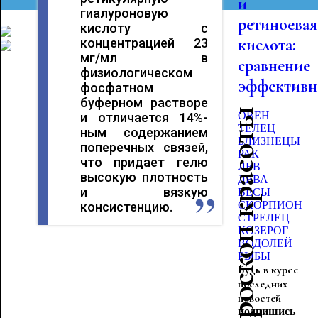
и
гиалуроновую
ретиноевая
кислоту с
кислота:
концентрацией 23
мг/мл в
сравнение
физиологическом
эффективн
фосфатном
буферном растворе
Гороскоп красоты
ОВЕН
и отличается 14%-
ТЕЛЕЦ
ным содержанием
БЛИЗНЕЦЫ
поперечных связей,
РАК
что придает гелю
ЛЕВ
высокую плотность
ДЕВА
и вязкую
ВЕСЫ
СКОРПИОН
консистенцию.
СТРЕЛЕЦ
КОЗЕРОГ
ВОДОЛЕЙ
РЫБЫ
Будь в курсе
последних
новостей
подпишись