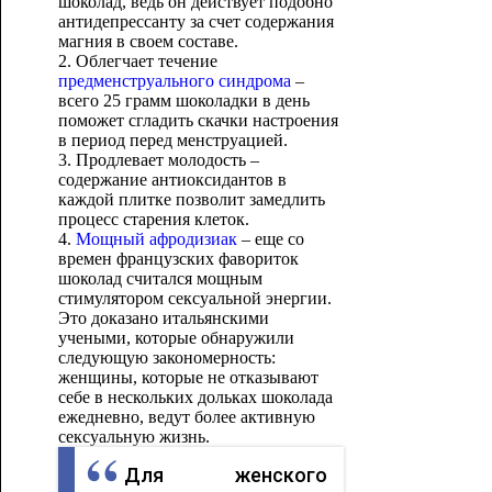
шоколад, ведь он действует подобно
антидепрессанту за счет содержания
магния в своем составе.
2. Облегчает течение
предменструального синдрома
–
всего 25 грамм шоколадки в день
поможет сгладить скачки настроения
в период перед менструацией.
3. Продлевает молодость –
содержание антиоксидантов в
каждой плитке позволит замедлить
процесс старения клеток.
4.
Мощный афродизиак
– еще со
времен французских фавориток
шоколад считался мощным
стимулятором сексуальной энергии.
Это доказано итальянскими
учеными, которые обнаружили
следующую закономерность:
женщины, которые не отказывают
себе в нескольких дольках шоколада
ежедневно, ведут более активную
сексуальную жизнь.
Для женского