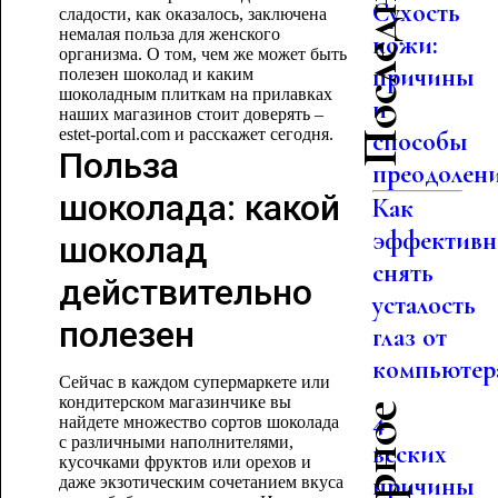
Сухость
сладости, как оказалось, заключена
немалая польза для женского
кожи:
организма. О том, чем же может быть
причины
полезен шоколад и каким
шоколадным плиткам на прилавках
и
наших магазинов стоит доверять –
estet-portal.com и расскажет сегодня.
способы
Польза
преодолен
шоколада: какой
Как
эффективн
шоколад
снять
действительно
усталость
полезен
глаз от
компьютер
Сейчас в каждом супермаркете или
кондитерском магазинчике вы
4
найдете множество сортов шоколада
с различными наполнителями,
веских
кусочками фруктов или орехов и
причины
даже экзотическим сочетанием вкуса