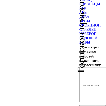
Гороскоп красоты
БЛИЗНЕЦЫ
РАК
ЛЕВ
ДЕВА
ВЕСЫ
СКОРПИОН
СТРЕЛЕЦ
КОЗЕРОГ
ВОДОЛЕЙ
РЫБЫ
Будь в курсе
последних
новостей
подпишись
на рассылку