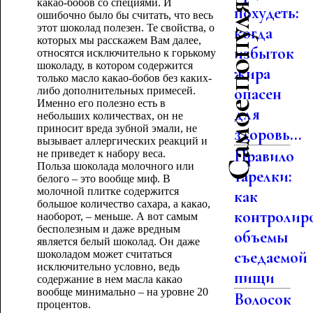
Самое популярное
какао-бобов со специями. И
похудеть:
ошибочно было бы считать, что весь
этот шоколад полезен. Те свойства, о
когда
которых мы расскажем Вам далее,
избыток
относятся исключительно к горькому
шоколаду, в котором содержится
жира
только масло какао-бобов без каких-
опасен
либо дополнительных примесей.
Именно его полезно есть в
для
небольших количествах, он не
приносит вреда зубной эмали, не
здоровь...
вызывает аллергических реакций и
Правило
не приведет к набору веса.
Польза шоколада молочного или
тарелки:
белого – это вообще миф. В
молочной плитке содержится
как
большое количество сахара, а какао,
контролир
наоборот, – меньше. А вот самым
бесполезным и даже вредным
объемы
является белый шоколад. Он даже
съедаемой
шоколадом может считаться
исключительно условно, ведь
пищи
содержание в нем масла какао
вообще минимально – на уровне 20
Волосок
процентов.