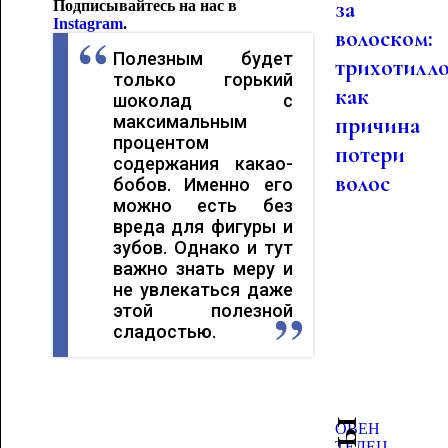
за
Подписывайтесь на нас в
Instagram
.
волоском:
Полезным будет
трихотилл
только горький
как
шоколад с
максимальным
причина
процентом
потери
содержания какао-
волос
бобов. Именно его
можно есть без
вреда для фигуры и
зубов. Однако и тут
важно знать меру и
не увлекаться даже
этой полезной
сладостью.
ОВЕН
ТЕЛЕЦ