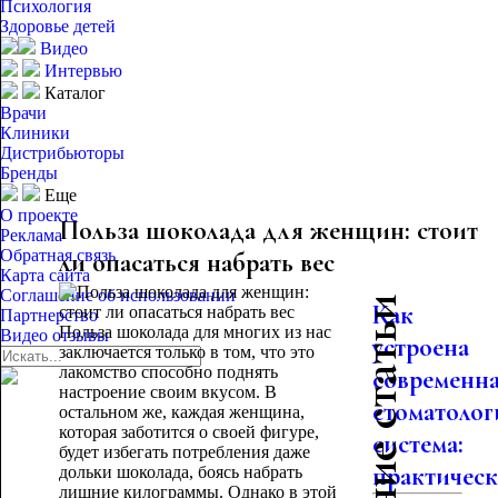
Психология
Здоровье детей
Видео
Интервью
Каталог
Врачи
Клиники
Дистрибьюторы
Бренды
Еще
О проекте
Польза шоколада для женщин: стоит
Реклама
Обратная связь
ли опасаться набрать вес
Карта сайта
Соглашение об использовании
Последние статьи
Как
Партнерство
Польза шоколада для многих из нас
Видео отзывы
устроена
заключается только в том, что это
лакомство способно поднять
современн
настроение своим вкусом. В
стоматолог
остальном же, каждая женщина,
которая заботится о своей фигуре,
система:
будет избегать потребления даже
практическо
дольки шоколада, боясь набрать
лишние килограммы. Однако в этой