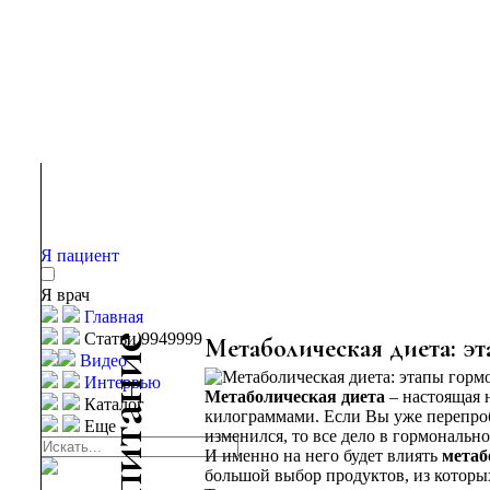
Я пациент
Я врач
Главная
Статьи 9949999
е
Метаболическая диета: э
Видео
и
Интервью
н
Метаболическая диета
– настоящая н
Каталог
а
килограммами. Если Вы уже перепроб
Еще
т
изменился, то все дело в гормональн
И именно на него будет влиять
метаб
и
большой выбор продуктов, из которы
п