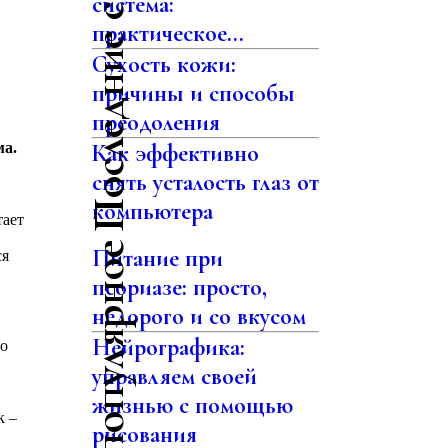
Последние статьи
система:
практическое...
Сухость кожи:
причины и способы
преодоления
ма.
Как эффективно
снять усталость глаз от
компьютера
тает
Самое популярное
Питание при
ся
псориазе: просто,
недорого и со вкусом
Нейрографика:
но
управляем своей
жизнью с помощью
к –
рисования