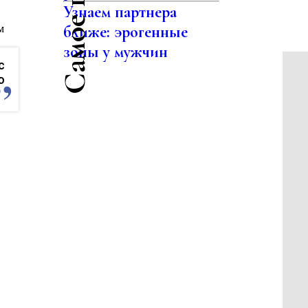
Узнаем партнера
ближе: эрогенные
м
зоны у мужчин
с
ю