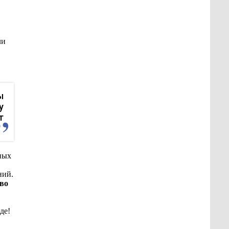
ли
ы
у
т
чных
ний.
во
де!