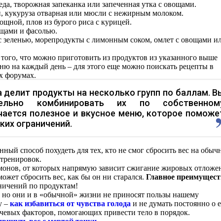
да, творожная запеканка или запеченная утка с овощами.
, кукуруза отварная или мюсли с нежирным молоком.
ощной, плов из бурого риса с курицей.
ощами и фасолью.
 зеленью, морепродукты с лимонным соком, омлет с овощами и
того, что можно приготовить из продуктов из указанного выше
еню на каждый день – для этого еще можно поискать рецепты в
х форумах.
 делит продукты на несколько групп по баллам. В
тельно комбинировать их по собственном
чается полезное и вкусное меню, которое поможе
ких ограничений.
нный способ похудеть для тех, кто не смог сбросить вес на обы
тренировок.
монов, от которых напрямую зависит сжигание жировых отложе
может сбросить вес, как бы он ни старался.
Главное преимущест
аничений по продуктам!
, но они и в «обычной» жизни не приносят пользы нашему
у –
как избавиться от чувства голода
и не думать постоянно о е
чевых факторов, помогающих привести тело в порядок.