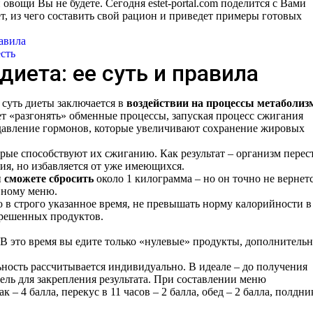
и овощи Вы не будете. Сегодня estet-portal.com поделится с Вами
т,
из чего составить свой рацион и приведет примеры готовых
равила
есть
иета: ее суть и правила
 суть диеты заключается в
воздействии на процессы метаболиз
ет «разгонять» обменные процессы, запуская процесс сжигания
авление гормонов, которые увеличивают сохранение жировых
рые способствуют их сжиганию. Как результат – организм перес
я, но избавляется от уже имеющихся.
 сможете сбросить
около 1 килограмма – но он точно не вернет
вному меню.
о в строго указанное время, не превышать норму калорийности в
азрешенных продуктов.
 В это время вы едите только «нулевые» продукты, дополнитель
ьность рассчитывается индивидуально. В идеале – до получения
дель для закрепления результата. При составлении меню
к – 4 балла, перекус в 11 часов – 2 балла, обед – 2 балла, полдни