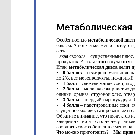
Метаболическая 
Особенностью
метаболической дие
баллам. А вот четкое меню – отсутст
есть.
Такая свобода – существенный плюс,
продуктов. А из-за этого случаются с
Итак,
метаболическая диета
делит п
•
0 баллов
– нежирное мясо индейки
до 2%, все морепродукты, нежирный т
•
1 балл
– свежевыжатые соки, ягод
•
2 балла
– молочка с жирностью до
оливки, брынза, отрубной хлеб, отва
•
3 балла
– твердый сыр, кукуруза,
•
4 балла
– пакетированные соки, сл
сгущенное молоко, газированные и с
Обратите внимание, что продуктов из
калорийны, но и часто не несут ника
составить свое собственное меню на 
Что можно приготовить? –
Мы приве