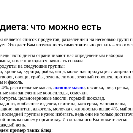
диета: что можно есть
ты
является список продуктов, разделенный на несколько групп п
вует. Это дает Вам возможность самостоятельно решать – что име
 ведь часто диеты ограничивают нас определенным набором
рывы, и все приходится начинать сначала.
родукты на следующие группы:
, кролика, курицы, рыбы, яйца, молочная продукция с жирност
ворог, овощи, грибы, зелень, лимон, зеленый горошек, протеин.
ы и фасоль.
 4%, растительные масла,
льняное масло
, овсянка, рис, гречка,
рные или запеченные корнеплоды, семечки.
 йогурты, цельнозерновые мюсли, горький шоколад.
адости, колбасные изделия, свинина, консервы, манная каша,
ладкие напитки, алкоголь, молочка с жирностью выше 4%, майон
 последней группы нужно избегать, ведь они не только достато
кой пользы нашему организму. Из остального Вы можете легко
каждый день.
дем пример таких блюд
: