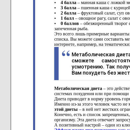
•
4 балла
– манная каша с ложкой ме
•
3 балла
– пшенная каша с курицей
•
2 балла
– фруктовый салат, суп ов
•
1 балл
– овощное рагу, салат с ов
•
0 баллов
– обезжиренный творог с
запеченная рыба.
Это всего лишь примерные варианты 
списка. Вы можете сами составить м
интернете, например, на тематически
Метаболическая диета
сможете самостоя
усмотрению. Так полу
Вам похудеть без жест
Метаболическая диета
– это действе
системах похудения или при помощи 
Диета приводит в норму уровень гор
Именно из-за этого человек часто не 
этой диеты
– в ней нет жестких огр
Конечно, есть и список запрещенных
организму. Эта диета отвечает запрос
А позитивный настрой – один из клю