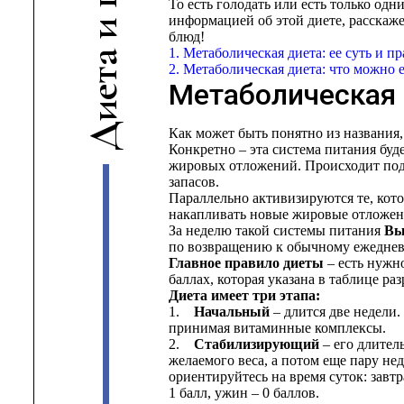
То есть голодать или есть только одн
информацией об этой диете, расскаже
и
блюд!
1. Метаболическая диета: ее суть и п
а
2. Метаболическая диета: что можно 
т
Метаболическая д
е
и
Д
Как может быть понятно из названия,
Конкретно – эта система питания буд
жировых отложений. Происходит под
запасов.
Параллельно активизируются те, кото
накапливать новые жировые отложени
За неделю такой системы питания
Вы
по возвращению к обычному ежедне
Главное правило диеты
– есть нужн
баллах, которая указана в таблице р
Диета имеет три этапа:
1.
Начальный
– длится две недели.
принимая витаминные комплексы.
2.
Стабилизирующий
– его длител
желаемого веса, а потом еще пару не
ориентируйтесь на время суток: завтра
1 балл, ужин – 0 баллов.