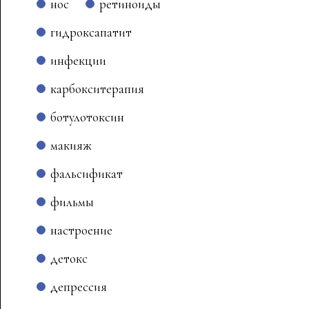
нос
ретиноиды
гидроксапатит
инфекции
карбокситерапия
ботулотоксин
макияж
фальсификат
фильмы
настроение
детокс
депрессия