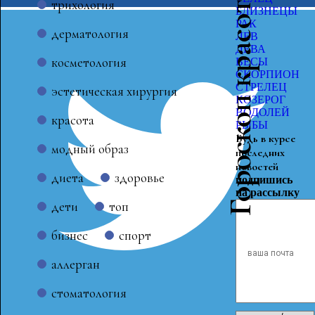
Гороскоп красоты
трихология
БЛИЗНЕЦЫ
РАК
дерматология
ЛЕВ
ДЕВА
косметология
ВЕСЫ
СКОРПИОН
СТРЕЛЕЦ
эстетическая хирургия
КОЗЕРОГ
ВОДОЛЕЙ
красота
РЫБЫ
Будь в курсе
модный образ
последних
новостей
диета
здоровье
подпишись
на рассылку
дети
топ
бизнес
спорт
аллерган
стоматология