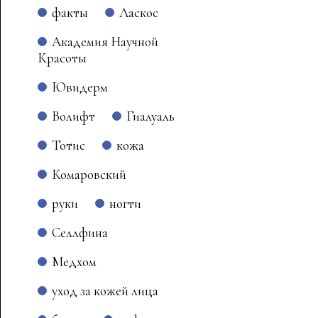
факты
Ласкос
Академия Научной
Красоты
Ювидерм
Волифт
Гиалуаль
Тотис
кожа
Комаровский
руки
ногти
Селлфина
Медхом
уход за кожей лица