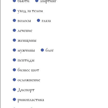
бьюти
лифтинг
уход за телом
волосы
глаза
лечение
женщины
мужчины
блог
пептиды
бизнес шот
осложнение
Диспорт
ринопластика