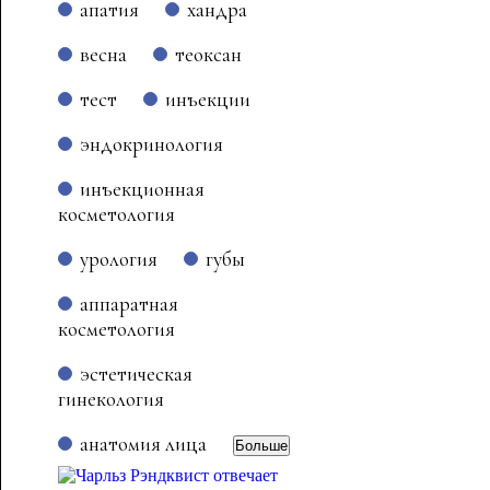
апатия
хандра
весна
теоксан
тест
инъекции
эндокринология
инъекционная
косметология
урология
губы
аппаратная
косметология
эстетическая
гинекология
анатомия лица
Больше